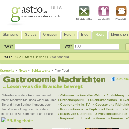
Restaurants
Cocktails
Rezepte
Startseite
Guides
Gruppen
Forum
Blog
News
Menschen
WAS?
WO?
WO?
USA »
Stadt ( Region ) »
[Stadt ändern]
Startseite
»
News
»
Schlagworte
» Fine Food
Aktuell
Aktuelles aus der Gastronomie und
» Aktionen
» Aus aller Welt
» Ausbildung
mehr. Möchten Sie, dass wir auch über
» Branchenpolitik
» Buchrezensionen
» Eve
Sie und Ihren Betrieb, Konzept oder
» Gastronomie im TV
» Gesetze und Richtlini
Ihre Veranstaltung berichten, dann
» Kooperationen
» Köpfe und Karrieren
» N
informieren Sie sich hier über unsere
» Neues von Gastro.de
» Pressemitteilungen
» Regional und Lokal
» Szene
» Termine
»
PR-Angebote