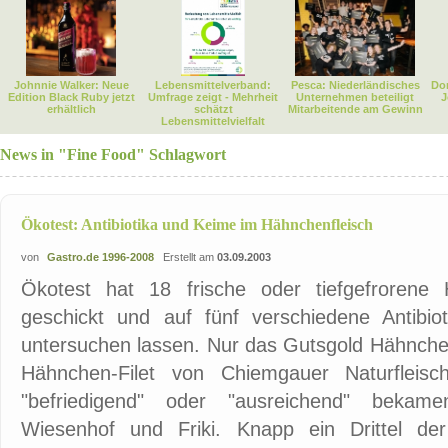
Johnnie Walker: Neue
Lebensmittelverband:
Pesca: Niederländisches
Dor
Edition Black Ruby jetzt
Umfrage zeigt - Mehrheit
Unternehmen beteiligt
J
erhältlich
schätzt
Mitarbeitende am Gewinn
Lebensmittelvielfalt
News in "Fine Food" Schlagwort
Ökotest: Antibiotika und Keime im Hähnchenfleisch
von
Gastro.de 1996-2008
Erstellt am
03.09.2003
Ökotest hat 18 frische oder tiefgefrorene
geschickt und auf fünf verschiedene Antibi
untersuchen lassen. Nur das Gutsgold Hähnchen
Hähnchen-Filet von Chiemgauer Naturfleisc
"befriedigend" oder "ausreichend" bekamen
Wiesenhof und Friki. Knapp ein Drittel der 