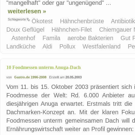
"mangelhaft" oder gar "ungenügend" ...
weiterlesen »
Schlagworte
Ökotest
Hähnchenbrüste
Antibioti
Doux Geflügel
Hähnchen-Filet
Chiemgauer N
Astenhof
Famila
aerobe Bakterien
Gut F
Landküche
Aldi
Pollux
Westfalenland
P
10 Foodmessen unterm Anuga-Dach
von
Gastro.de 1996-2008
Erstellt am
20.05.2003
Vom 11. bis 15. Oktober 2003 präsentiert sich 
Foodmesse der Welt: Rd. 6.000 Anbieter au
diesjährigen Anuga erwartet. Erstmals tritt d
Dachmarken-Konzept an. Mit der klaren Fokus
Foodmessen unterm gemeinsamen Dach will die
Ernährungswirtschaft weiter an Profil gewinne