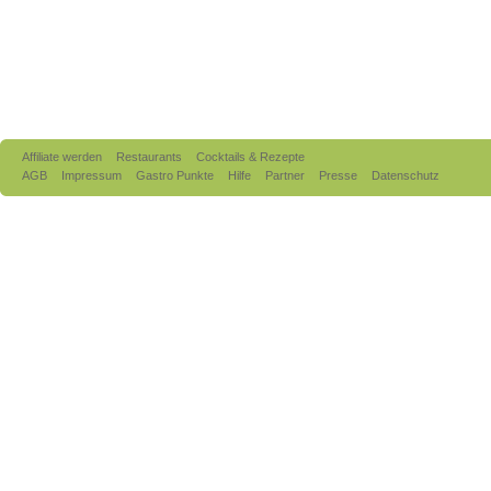
Affiliate werden
Restaurants
Cocktails & Rezepte
AGB
Impressum
Gastro Punkte
Hilfe
Partner
Presse
Datenschutz