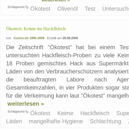
Schlagworte
Ökotest
Olivenöl
Test
Untersuc
Ökotest: Keime im Hackfleisch
von
Gastro.de 1996-2008
Erstellt am
28.08.2005
Die Zeitschrift "Ökotest" hat bei einem Te
untersuchten Hackfleisch-Proben zu viele Ke
18 Proben gemischtes Hack aus Supermärkte
Läden von den Verbraucherschützern analysiert
die beauftragten Labore nach Agen
Gesamtkeimzahlen, in vier Produkten sogar st
für die Verkeimung kann laut "Ökotest" mangelha
weiterlesen »
Schlagworte
Ökotest
Keime
Hackfleisch
Supe
Läden
mangelhafte Hygiene
Schlachtung