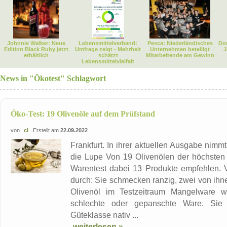
Johnnie Walker: Neue
Lebensmittelverband:
Pesca: Niederländisches
Dor
Edition Black Ruby jetzt
Umfrage zeigt - Mehrheit
Unternehmen beteiligt
J
erhältlich
schätzt
Mitarbeitende am Gewinn
Lebensmittelvielfalt
News in "Ökotest" Schlagwort
Öko-Test: 19 Olivenöle auf dem Prüfstand
von
cl
Erstellt am
22.09.2022
Frankfurt. In ihrer aktuellen Ausgabe nimmt 
die Lupe Von 19 Olivenölen der höchsten G
Warentest dabei 13 Produkte empfehlen. Vi
durch: Sie schmecken ranzig, zwei von ihn
Olivenöl im Testzeitraum Mangelware wa
schlechte oder gepanschte Ware. Sie 
Güteklasse nativ ...
weiterlesen »