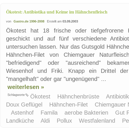
Ökotest: Antibiotika und Keime im Hähnchenfleisch
von
Gastro.de 1996-2008
Erstellt am
03.09.2003
Ökotest hat 18 frische oder tiefgefrorene
geschickt und auf fünf verschiedene Antibi
untersuchen lassen. Nur das Gutsgold Hähnchen
Hähnchen-Filet von Chiemgauer Naturfleisc
"befriedigend" oder "ausreichend" bekamen
Wiesenhof und Friki. Knapp ein Drittel der 
"mangelhaft" oder gar "ungenügend" ...
weiterlesen »
Schlagworte
Ökotest
Hähnchenbrüste
Antibioti
Doux Geflügel
Hähnchen-Filet
Chiemgauer N
Astenhof
Famila
aerobe Bakterien
Gut F
Landküche
Aldi
Pollux
Westfalenland
P