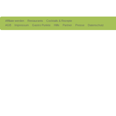
Affiliate werden
Restaurants
Cocktails & Rezepte
AGB
Impressum
Gastro Punkte
Hilfe
Partner
Presse
Datenschutz