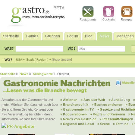
Restaurants
Cocktails
Rezepte
Startseite
Guides
Gruppen
Forum
Blog
News
Menschen
WAS?
WO?
WO?
USA »
Stadt ( Region ) »
[Stadt ändern]
Startseite
»
News
»
Schlagworte
» Ökotest
Aktuell
Aktuelles aus der Gastronomie und
» Aktionen
» Aus aller Welt
» Ausbildung
mehr. Möchten Sie, dass wir auch über
» Branchenpolitik
» Buchrezensionen
» Eve
Sie und Ihren Betrieb, Konzept oder
» Gastronomie im TV
» Gesetze und Richtlini
Ihre Veranstaltung berichten, dann
» Kooperationen
» Köpfe und Karrieren
» N
informieren Sie sich hier über unsere
» Neues von Gastro.de
» Pressemitteilungen
» Regional und Lokal
» Szene
» Termine
»
PR-Angebote