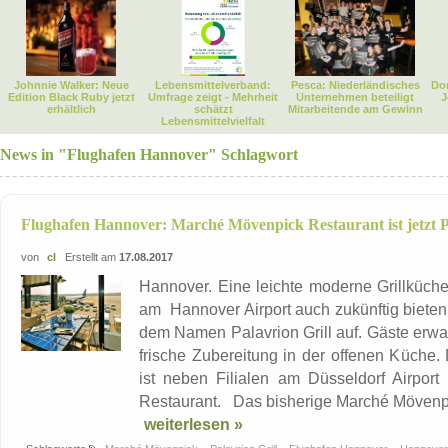
Johnnie Walker: Neue
Lebensmittelverband:
Pesca: Niederländisches
Dor
Edition Black Ruby jetzt
Umfrage zeigt - Mehrheit
Unternehmen beteiligt
J
erhältlich
schätzt
Mitarbeitende am Gewinn
Lebensmittelvielfalt
News in "Flughafen Hannover" Schlagwort
Flughafen Hannover: Marché Mövenpick Restaurant ist jetzt P
von
cl
Erstellt am
17.08.2017
Hannover. Eine leichte moderne Grillküc
am Hannover Airport auch zukünftig bieten. A
dem Namen Palavrion Grill auf. Gäste erwar
frische Zubereitung in der offenen Küche
ist neben Filialen am Düsseldorf Airport 
Restaurant. Das bisherige Marché Mövenpick 
weiterlesen »