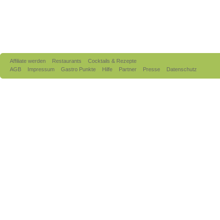
Affiliate werden
Restaurants
Cocktails & Rezepte
AGB
Impressum
Gastro Punkte
Hilfe
Partner
Presse
Datenschutz