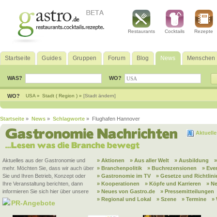
Restaurants
Cocktails
Rezepte
Startseite
Guides
Gruppen
Forum
Blog
News
Menschen
WAS?
WO?
WO?
USA »
Stadt ( Region ) »
[Stadt ändern]
Startseite
»
News
»
Schlagworte
» Flughafen Hannover
Aktuell
Aktuelles aus der Gastronomie und
» Aktionen
» Aus aller Welt
» Ausbildung
mehr. Möchten Sie, dass wir auch über
» Branchenpolitik
» Buchrezensionen
» Eve
Sie und Ihren Betrieb, Konzept oder
» Gastronomie im TV
» Gesetze und Richtlini
Ihre Veranstaltung berichten, dann
» Kooperationen
» Köpfe und Karrieren
» N
informieren Sie sich hier über unsere
» Neues von Gastro.de
» Pressemitteilungen
» Regional und Lokal
» Szene
» Termine
»
PR-Angebote