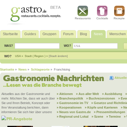
Restaurants
Cocktails
Rezepte
Startseite
Guides
Gruppen
Forum
Blog
News
Menschen
WAS?
WO?
WO?
USA »
Stadt ( Region ) »
[Stadt ändern]
Startseite
»
News
»
Schlagworte
» Franchising
Aktuell
Aktuelles aus der Gastronomie und
» Aktionen
» Aus aller Welt
» Ausbildung
mehr. Möchten Sie, dass wir auch über
» Branchenpolitik
» Buchrezensionen
» Eve
Sie und Ihren Betrieb, Konzept oder
» Gastronomie im TV
» Gesetze und Richtlini
Ihre Veranstaltung berichten, dann
» Kooperationen
» Köpfe und Karrieren
» N
informieren Sie sich hier über unsere
» Neues von Gastro.de
» Pressemitteilungen
» Regional und Lokal
» Szene
» Termine
»
PR-Angebote