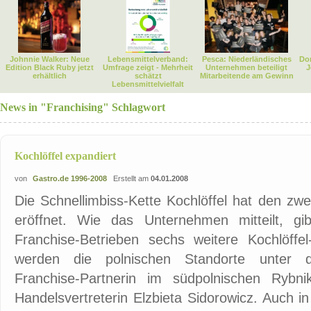
Johnnie Walker: Neue
Lebensmittelverband:
Pesca: Niederländisches
Dor
Edition Black Ruby jetzt
Umfrage zeigt - Mehrheit
Unternehmen beteiligt
J
erhältlich
schätzt
Mitarbeitende am Gewinn
Lebensmittelvielfalt
News in "Franchising" Schlagwort
Kochlöffel expandiert
von
Gastro.de 1996-2008
Erstellt am
04.01.2008
Die Schnellimbiss-Kette Kochlöffel hat den zwe
eröffnet. Wie das Unternehmen mitteilt, g
Franchise-Betrieben sechs weitere Kochlöffel
werden die polnischen Standorte unter 
Franchise-Partnerin im südpolnischen Rybni
Handelsvertreterin Elzbieta Sidorowicz. Auch i