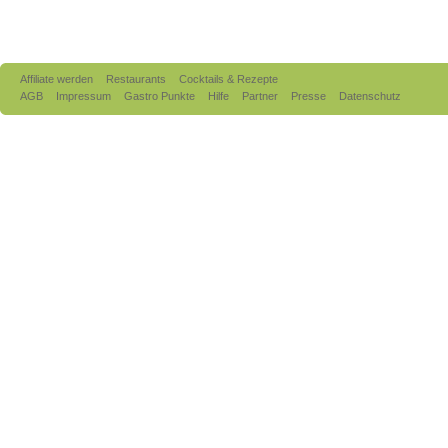
Affiliate werden
Restaurants
Cocktails & Rezepte
AGB
Impressum
Gastro Punkte
Hilfe
Partner
Presse
Datenschutz