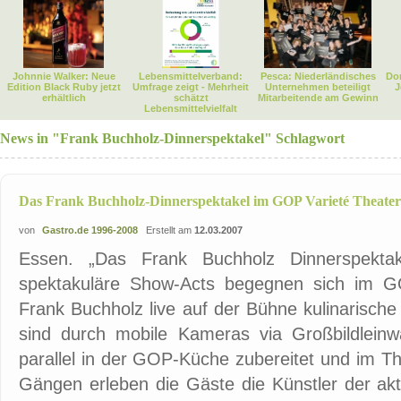
Johnnie Walker: Neue
Lebensmittelverband:
Pesca: Niederländisches
Dor
Edition Black Ruby jetzt
Umfrage zeigt - Mehrheit
Unternehmen beteiligt
J
erhältlich
schätzt
Mitarbeitende am Gewinn
Lebensmittelvielfalt
News in "Frank Buchholz-Dinnerspektakel" Schlagwort
Das Frank Buchholz-Dinnerspektakel im GOP Varieté Theater
von
Gastro.de 1996-2008
Erstellt am
12.03.2007
Essen. „Das Frank Buchholz Dinnerspektak
spektakuläre Show-Acts begegnen sich im G
Frank Buchholz live auf der Bühne kulinarische 
sind durch mobile Kameras via Großbildlein
parallel in der GOP-Küche zubereitet und im Th
Gängen erleben die Gäste die Künstler der ak