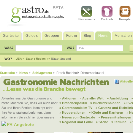
Restaurants
Cocktails
Rezepte
Startseite
Guides
Gruppen
Forum
Blog
News
Menschen
WAS?
WO?
WO?
USA »
Stadt ( Region ) »
[Stadt ändern]
Startseite
»
News
»
Schlagworte
» Frank Buchholz-Dinnerspektakel
Aktuell
Aktuelles aus der Gastronomie und
» Aktionen
» Aus aller Welt
» Ausbildung
mehr. Möchten Sie, dass wir auch über
» Branchenpolitik
» Buchrezensionen
» Eve
Sie und Ihren Betrieb, Konzept oder
» Gastronomie im TV
» Gesetze und Richtlini
Ihre Veranstaltung berichten, dann
» Kooperationen
» Köpfe und Karrieren
» N
informieren Sie sich hier über unsere
» Neues von Gastro.de
» Pressemitteilungen
» Regional und Lokal
» Szene
» Termine
»
PR-Angebote