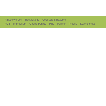
Affiliate werden
Restaurants
Cocktails & Rezepte
AGB
Impressum
Gastro Punkte
Hilfe
Partner
Presse
Datenschutz