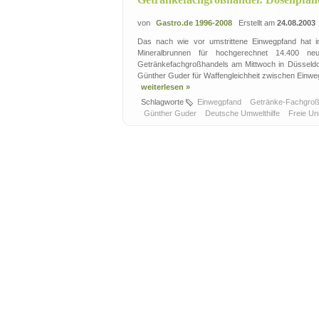
von
Gastro.de 1996-2008
Erstellt am
24.08.2003
Das nach wie vor umstrittene Einwegpfand hat in
Mineralbrunnen für hochgerechnet 14.400 ne
Getränkefachgroßhandels am Mittwoch in Düsseldo
Günther Guder für Waffengleichheit zwischen Einwe
weiterlesen »
Schlagworte
Einwegpfand
Getränke-Fachgro
Günther Guder
Deutsche Umwelthilfe
Freie Uni