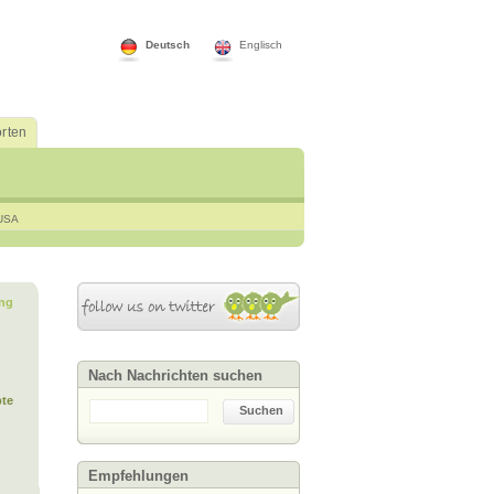
Deutsch
Englisch
rten
USA
ng
Nach Nachrichten suchen
te
Suchen
Empfehlungen