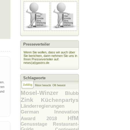
Presseverteiler
Wenn Sie wollen, dass wir auch über
Sie berichten, dann nehmen Sie uns in
Ihren Presseverteiler auf.
news(at)gastro.de
Schlagworte
en.
Zufällig
Meist besucht
Oft benutzt
zen
und
Mosel-Winzer
Blubb
Zink
Küchenpartys
Länderregierungen
German Innovation
HfM
Award 2018
Genusstage
Restaurant-
Guide
Continental