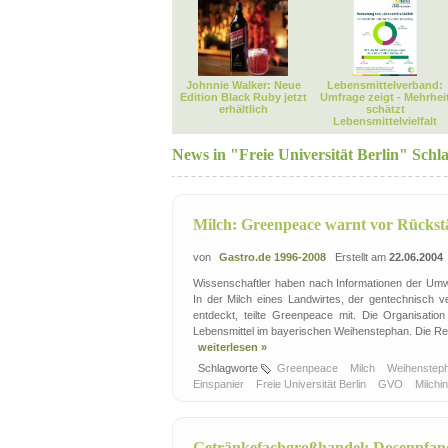
Johnnie Walker: Neue
Lebensmittelverband:
Edition Black Ruby jetzt
Umfrage zeigt - Mehrhei
erhältlich
schätzt
Lebensmittelvielfalt
News in "Freie Universität Berlin" Schl
Milch: Greenpeace warnt vor Rücks
von
Gastro.de 1996-2008
Erstellt am
22.06.2004
Wissenschaftler haben nach Informationen der Umw
In der Milch eines Landwirtes, der gentechnisch v
entdeckt, teilte Greenpeace mit. Die Organisati
Lebensmittel im bayerischen Weihenstephan. Die Res
weiterlesen »
Schlagworte
Greenpeace
Milch
Weihenstep
Einspanier
Freie Universität Berlin
GVO
Milchi
Getränkefachgroßhandel: Dosenpfand