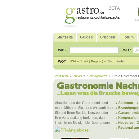
Re
Startseite
Guides
Gruppen
Forum
WAS?
WO?
WO?
USA »
Stadt ( Region ) »
[Stadt ändern]
Startseite
»
News
»
Schlagworte
» Freie Universität B
Aktuelles aus der Gastronomie und
» Aktionen
»
mehr. Möchten Sie, dass wir auch über
» Branchenpol
Sie und Ihren Betrieb, Konzept oder
» Gastronomie
Ihre Veranstaltung berichten, dann
» Kooperatio
informieren Sie sich hier über unsere
» Neues von G
» Regional un
PR-Angebote