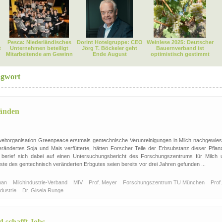
Pesca: Niederländisches
Dorint Hotelgruppe: CEO
Weinlese 2025: Deutscher
t
Unternehmen beteiligt
Jörg T. Böckeler geht
Bauernverband ist
Mitarbeitende am Gewinn
Ende August
optimistisch gestimmt
agwort
tänden
eltorganisation Greenpeace erstmals gentechnische Verunreinigungen in Milch nachgewies
erändertes Soja und Mais verfütterte, hätten Forscher Teile der Erbsubstanz dieser Pflan
on berief sich dabei auf einen Untersuchungsbericht des Forschungszentrums für Milch 
te des gentechnisch veränderten Erbgutes seien bereits vor drei Jahren gefunden ...
han
Milchindustrie-Verband
MIV
Prof. Meyer
Forschungszentrum TU München
Prof.
ndustrie
Dr. Gisela Runge
 schafft Jobs