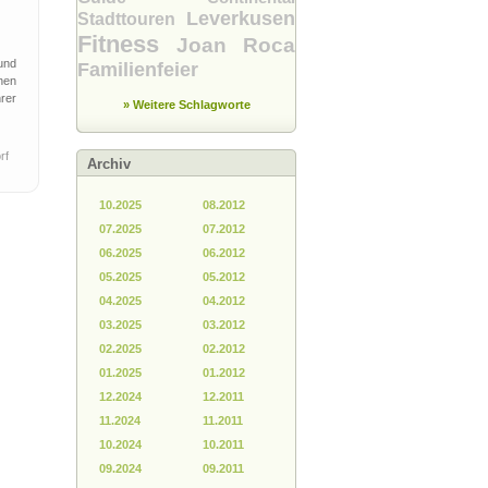
Leverkusen
Stadttouren
Fitness
Joan Roca
und
Familienfeier
hen
rer
» Weitere Schlagworte
rf
Archiv
10.2025
08.2012
07.2025
07.2012
06.2025
06.2012
05.2025
05.2012
04.2025
04.2012
03.2025
03.2012
02.2025
02.2012
01.2025
01.2012
12.2024
12.2011
11.2024
11.2011
10.2024
10.2011
09.2024
09.2011