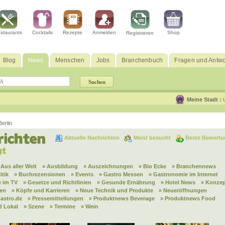
staurants
Cocktails
Rezepte
Anmelden
Shop
Registrieren
Blog
News
Menschen
Jobs
Branchenbuch
Fragen und Antwo
Meine Stadt :
erlin
Aktuelle Nachrichten
Meist besucht
Beste Bewertu
 Aus aller Welt
» Ausbildung
» Auszeichnungen
» Bio Ecke
» Branchennews
itik
» Buchrezensionen
» Events
» Gastro Messen
» Gastronomie im Internet
 im TV
» Gesetze und Richtlinien
» Gesunde Ernährung
» Hotel News
» Konzep
nen
» Köpfe und Karrieren
» Neue Technik und Produkte
» Neueröffnungen
astro.de
» Pressemitteilungen
» Produktnews Beverage
» Produktnews Food
d Lokal
» Szene
» Termine
» Wein