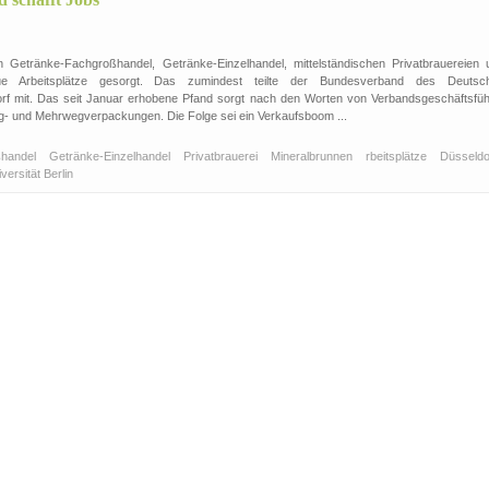
 Getränke-Fachgroßhandel, Getränke-Einzelhandel, mittelständischen Privatbrauereien 
ue Arbeitsplätze gesorgt. Das zumindest teilte der Bundesverband des Deutsc
rf mit. Das seit Januar erhobene Pfand sorgt nach den Worten von Verbandsgeschäftsfüh
g- und Mehrwegverpackungen. Die Folge sei ein Verkaufsboom ...
ßhandel
Getränke-Einzelhandel
Privatbrauerei
Mineralbrunnen
rbeitsplätze
Düsseldo
versität Berlin