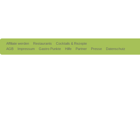
Affiliate werden
Restaurants
Cocktails & Rezepte
AGB
Impressum
Gastro Punkte
Hilfe
Partner
Presse
Datenschutz