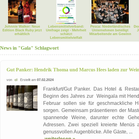
Johnnie Walker: Neue
Lebensmittelverband:
Pesca: Niederländisches
Dor
Edition Black Ruby jetzt
Umfrage zeigt - Mehrheit
Unternehmen beteiligt
J
erhältlich
schätzt
Mitarbeitende am Gewinn
Lebensmittelvielfalt
News in "Gala" Schlagwort
Gut Panker: Hendrik Thoma und Marcus Hees laden zur Weinga
von
cl
Erstellt am
07.02.2024
Frankfurt/Gut Panker. Das Hotel & Resta
Beginn des Jahres zur Weingala mit Hend
Februar sollen sie für geschmackliche 
sorgen. Gemeinsam präsentieren der Mast
spannende Weine, darunter echte Gehe
Adressen. Zwei speziell kreierte Menüs
genussvollen Augenblicke. Alle Gäste, ...
weiterlesen »