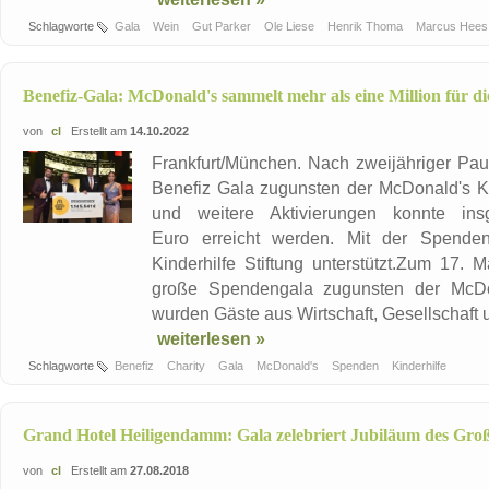
Schlagworte
Gala
Wein
Gut Parker
Ole Liese
Henrik Thoma
Marcus Hee
Benefiz-Gala: McDonald's sammelt mehr als eine Million für di
von
cl
Erstellt am
14.10.2022
Frankfurt/München. Nach zweijähriger Pa
Benefiz Gala zugunsten der McDonald's Kin
und weitere Aktivierungen konnte i
Euro erreicht werden. Mit der Spenden
Kinderhilfe Stiftung unterstützt.Zum 17. 
große Spendengala zugunsten der McDona
wurden Gäste aus Wirtschaft, Gesellschaft un
weiterlesen »
Schlagworte
Benefiz
Charity
Gala
McDonald's
Spenden
Kinderhilfe
Grand Hotel Heiligendamm: Gala zelebriert Jubiläum des Gro
von
cl
Erstellt am
27.08.2018