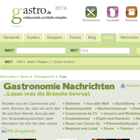
Restaurants
Cocktails
Rezepte
Startseite
Guides
Gruppen
Forum
Blog
News
Menschen
WAS?
WO?
WO?
USA »
Stadt ( Region ) »
[Stadt ändern]
Startseite
»
News
»
Schlagworte
» Gala
Aktuell
Aktuelles aus der Gastronomie und
» Aktionen
» Aus aller Welt
» Ausbildung
mehr. Möchten Sie, dass wir auch über
» Branchenpolitik
» Buchrezensionen
» Eve
Sie und Ihren Betrieb, Konzept oder
» Gastronomie im TV
» Gesetze und Richtlini
Ihre Veranstaltung berichten, dann
» Kooperationen
» Köpfe und Karrieren
» N
informieren Sie sich hier über unsere
» Neues von Gastro.de
» Pressemitteilungen
» Regional und Lokal
» Szene
» Termine
»
PR-Angebote