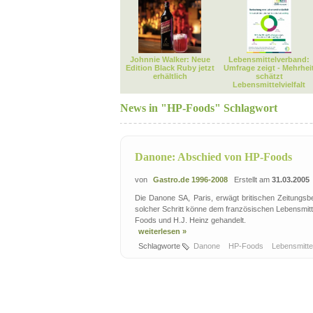
Johnnie Walker: Neue
Lebensmittelverband:
Edition Black Ruby jetzt
Umfrage zeigt - Mehrhei
erhältlich
schätzt
Lebensmittelvielfalt
News in "HP-Foods" Schlagwort
Danone: Abschied von HP-Foods
von
Gastro.de 1996-2008
Erstellt am
31.03.2005
Die Danone SA, Paris, erwägt britischen Zeitungsb
solcher Schritt könne dem französischen Lebensmitte
Foods und H.J. Heinz gehandelt.
weiterlesen »
Schlagworte
Danone
HP-Foods
Lebensmitt