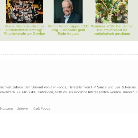
Pesca: Niederländisches
Dorint Hotelgruppe: CEO
Weinlese 2025: Deutscher
t
Unternehmen beteiligt
Jörg T. Böckeler geht
Bauernverband ist
Mitarbeitende am Gewinn
Ende August
optimistisch gestimmt
erichten zufolge den Verkauf von HP Foods, Hersteller von HP Sauce und Lea & Perrins. 
lkonzern 500 Mio. GBP einbringen, heißt es. Als mögliche Interessenten werden Unilever, K
elkonzern
Unilever
Kraft Foods