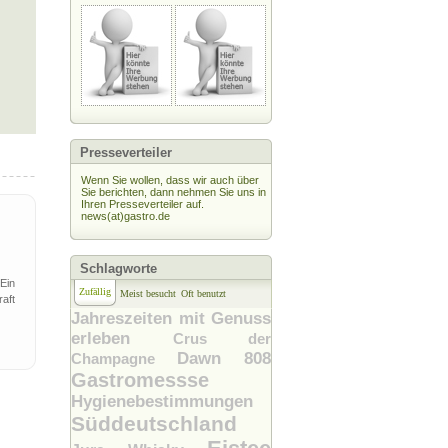
Presseverteiler
Wenn Sie wollen, dass wir auch über
Sie berichten, dann nehmen Sie uns in
Ihren Presseverteiler auf.
news(at)gastro.de
Schlagworte
Ein
Zufällig
Meist besucht
Oft benutzt
raft
Jahreszeiten mit Genuss
erleben
Crus der
Dawn 808
Champagne
Gastromessse
Hygienebestimmungen
Süddeutschland