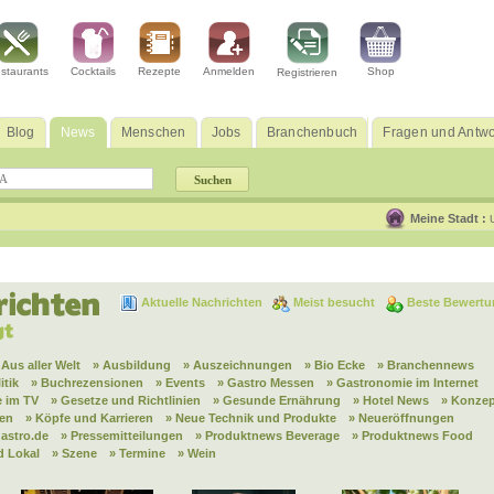
staurants
Cocktails
Rezepte
Anmelden
Shop
Registrieren
Blog
News
Menschen
Jobs
Branchenbuch
Fragen und Antwo
Meine Stadt :
Aktuelle Nachrichten
Meist besucht
Beste Bewertu
 Aus aller Welt
» Ausbildung
» Auszeichnungen
» Bio Ecke
» Branchennews
itik
» Buchrezensionen
» Events
» Gastro Messen
» Gastronomie im Internet
 im TV
» Gesetze und Richtlinien
» Gesunde Ernährung
» Hotel News
» Konzep
nen
» Köpfe und Karrieren
» Neue Technik und Produkte
» Neueröffnungen
astro.de
» Pressemitteilungen
» Produktnews Beverage
» Produktnews Food
d Lokal
» Szene
» Termine
» Wein