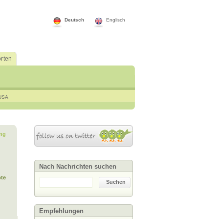
Deutsch
Englisch
rten
USA
ng
Nach Nachrichten suchen
te
Suchen
Empfehlungen