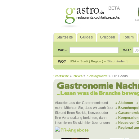
Re
Startseite
Guides
Gruppen
Forum
WAS?
WO?
WO?
USA »
Stadt ( Region ) »
[Stadt ändern]
Startseite
»
News
»
Schlagworte
» HP-Foods
Aktuelles aus der Gastronomie und
» Aktionen
»
mehr. Möchten Sie, dass wir auch über
» Branchenpol
Sie und Ihren Betrieb, Konzept oder
» Gastronomie
Ihre Veranstaltung berichten, dann
» Kooperatio
informieren Sie sich hier über unsere
» Neues von G
» Regional un
PR-Angebote