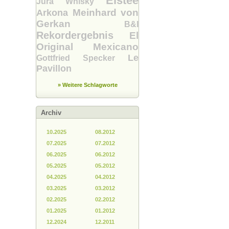
Eistee
Jura Whisky
Meinhard von
Arkona
Gerkan
B&I
Rekordergebnis
El
Original Mexicano
Le
Gottfried Specker
Pavillon
» Weitere Schlagworte
Archiv
10.2025
08.2012
07.2025
07.2012
06.2025
06.2012
05.2025
05.2012
04.2025
04.2012
03.2025
03.2012
02.2025
02.2012
01.2025
01.2012
12.2024
12.2011