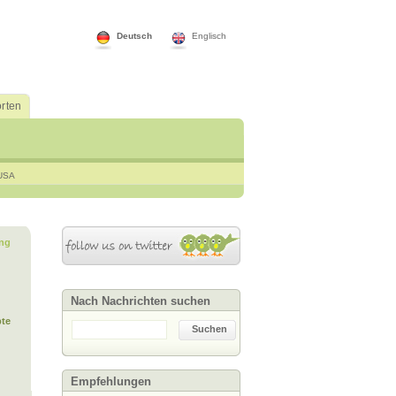
Deutsch
Englisch
rten
USA
ng
Nach Nachrichten suchen
te
Suchen
Empfehlungen