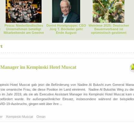
Pesca: Niederländisches
Dorint Hotelgruppe: CEO
Weinlese 2025: Deutscher
t
Unternehmen beteiligt
Jörg T. Böckeler geht
Bauernverband ist
Mitarbeitende am Gewinn
Ende August
optimistisch gestimmt
rt
l Manager im Kempinski Hotel Muscat
pinski Hotel Muscat gab jetzt die Beförderung von Nadine Al Bulushi zum General Mana
 erste omanische Frau, die diese Position im Land einnimmt. Nadine Al Bulushis Weg zu die
 im Jahr 2019, als sie als Executive Assistant Manager ins Kempinski Hotel Muscat kam 
fördert wurde. Ihr außergewöhnlicher Einsatz, insbesondere während der beispiello
D-19-Ausbruchs, gingen weit über ihre ...
ger
Kempinski Muscat
Oman