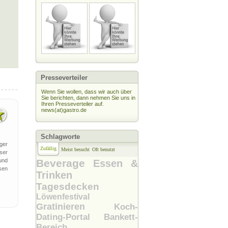
Presseverteiler
Wenn Sie wollen, dass wir auch über
Sie berichten, dann nehmen Sie uns in
Ihren Presseverteiler auf.
news(at)gastro.de
Schlagworte
ger
Zufällig
Meist besucht
Oft benutzt
ser
und
Beverage
Essen &
sen
Trinken
Tagesdecken
Löwenfestival
Gratinieren
Koch-
Dating-Portal
Bankett-
Bereich