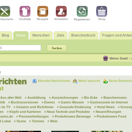
staurants
Cocktails
Rezepte
Anmelden
Shop
Registrieren
Blog
News
Menschen
Jobs
Branchenbuch
Fragen und Antwo
Meine Stadt :
t
Aktuelle Nachrichten
Meist besucht
Beste Bewertu
 Aus aller Welt
» Ausbildung
» Auszeichnungen
» Bio Ecke
» Branchennews
itik
» Buchrezensionen
» Events
» Gastro Messen
» Gastronomie im Internet
 im TV
» Gesetze und Richtlinien
» Gesunde Ernährung
» Hotel News
» Konzep
nen
» Köpfe und Karrieren
» Neue Technik und Produkte
» Neueröffnungen
astro.de
» Pressemitteilungen
» Produktnews Beverage
» Produktnews Food
d Lokal
» Szene
» Termine
» Wein