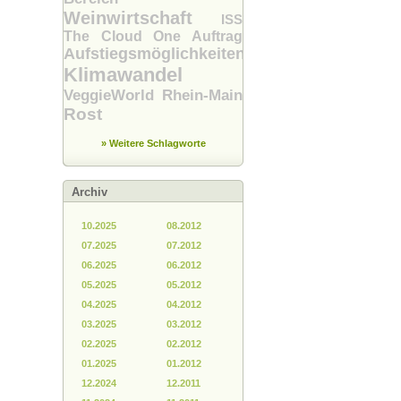
Weinwirtschaft
ISS
The Cloud One
Auftrag
Aufstiegsmöglichkeiten
Klimawandel
VeggieWorld Rhein-Main
Rost
» Weitere Schlagworte
Archiv
10.2025
08.2012
07.2025
07.2012
06.2025
06.2012
05.2025
05.2012
04.2025
04.2012
03.2025
03.2012
02.2025
02.2012
01.2025
01.2012
12.2024
12.2011