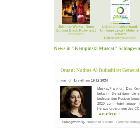
Johnnie Walker: Neue
Lebensmittelverband:
Edition Black Ruby jetzt
Umfrage zeigt - Mehrhei
erhältlich
schätzt
Lebensmittelvielfalt
News in "Kempinski Muscat" Schlagwo
​Oman: Nadine Al Bulushi ist Genera
von
cl
Erstellt am
19.12.2024
Muskat/Frankfurt. Das Kem
bekannt. Sie ist damit die
bedeutenden Position began
2020 zum Hotelmanager be
Herausforderungen des COVI
weiterlesen »
Schlagworte
Nadine Al Bulushi
General Mana