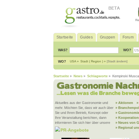
Re
Startseite
Guides
Gruppen
Forum
WAS?
WO?
WO?
USA »
Stadt ( Region ) »
[Stadt ändern]
Startseite
»
News
»
Schlagworte
» Kempinski Musca
Aktuelles aus der Gastronomie und
» Aktionen
»
mehr. Möchten Sie, dass wir auch über
» Branchenpol
Sie und Ihren Betrieb, Konzept oder
» Gastronomie
Ihre Veranstaltung berichten, dann
» Kooperatio
informieren Sie sich hier über unsere
» Neues von G
» Regional un
PR-Angebote