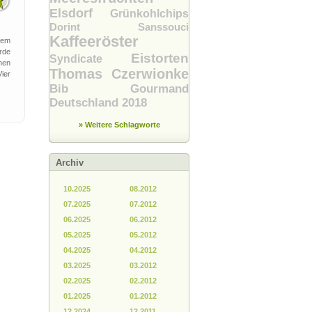
Elsdorf
Grünkohlchips
Dorint Sanssouci
Kaffeeröster
dem
rde
Eistorten
Syndicate
hen
Thomas Czerwionke
Vier
Bib Gourmand
Deutschland 2018
» Weitere Schlagworte
Archiv
10.2025
08.2012
07.2025
07.2012
06.2025
06.2012
05.2025
05.2012
04.2025
04.2012
03.2025
03.2012
02.2025
02.2012
01.2025
01.2012
12.2024
12.2011