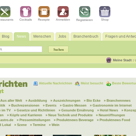
staurants
Cocktails
Rezepte
Anmelden
Shop
Registrieren
Blog
News
Menschen
Jobs
Branchenbuch
Fragen und Antwo
Meine Stadt :
Aktuelle Nachrichten
Meist besucht
Beste Bewertu
 Aus aller Welt
» Ausbildung
» Auszeichnungen
» Bio Ecke
» Branchennews
itik
» Buchrezensionen
» Events
» Gastro Messen
» Gastronomie im Internet
 im TV
» Gesetze und Richtlinien
» Gesunde Ernährung
» Hotel News
» Konzep
nen
» Köpfe und Karrieren
» Neue Technik und Produkte
» Neueröffnungen
astro.de
» Pressemitteilungen
» Produktnews Beverage
» Produktnews Food
d Lokal
» Szene
» Termine
» Wein