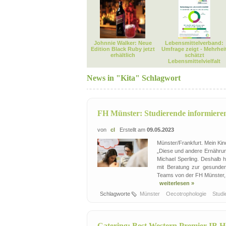
Johnnie Walker: Neue
Lebensmittelverband:
Edition Black Ruby jetzt
Umfrage zeigt - Mehrhei
erhältlich
schätzt
Lebensmittelvielfalt
News in "Kita" Schlagwort
FH Münster: Studierende informiere
von
cl
Erstellt am
09.05.2023
Münster/Frankfurt. Mein Ki
„Diese und andere Ernährun
Michael Sperling. Deshalb 
mit Beratung zur gesunden 
Teams von der FH Münster, b
weiterlesen »
Schlagworte
Münster
Oecotrophologie
Stud
Catering: Best Western Premier IB Ho