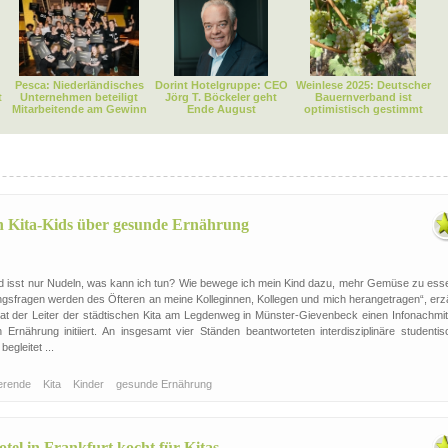
Pesca: Niederländisches
Dorint Hotelgruppe: CEO
Weinlese 2025: Deutscher
t
Unternehmen beteiligt
Jörg T. Böckeler geht
Bauernverband ist
Mitarbeitende am Gewinn
Ende August
optimistisch gestimmt
n Kita-Kids über gesunde Ernährung
nd isst nur Nudeln, was kann ich tun? Wie bewege ich mein Kind dazu, mehr Gemüse zu ess
gsfragen werden des Öfteren an meine Kolleginnen, Kollegen und mich herangetragen“, erzä
hat der Leiter der städtischen Kita am Legdenweg in Münster-Gievenbeck einen Infonachmit
Ernährung initiiert. An insgesamt vier Ständen beantworteten interdisziplinäre studentis
egleitet ...
ierende
Kita
Kinder
gesunde Ernährung
tel in Frankfurt kocht für Kitas