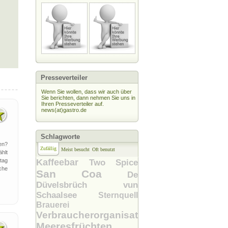
Presseverteiler
Wenn Sie wollen, dass wir auch über
Sie berichten, dann nehmen Sie uns in
Ihren Presseverteiler auf.
news(at)gastro.de
Schlagworte
en?
Zufällig
Meist besucht
Oft benutzt
hlt
tag
Kaffeebar
Two Spice
che
San Coa
De
Düvelsbrüch vun
Schaalsee
Sternquell
Brauerei
Verbraucherorganisation
Meeresfrüchten