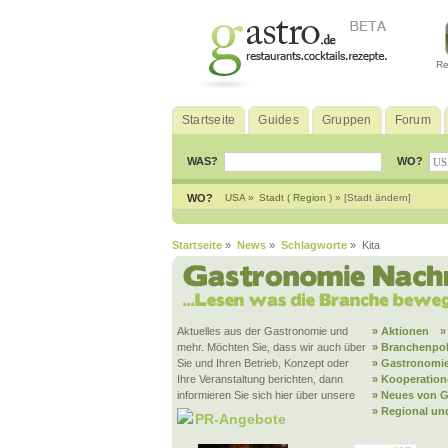
Re
Startseite
Guides
Gruppen
Forum
WAS?
WO?
WO?
USA »
Stadt ( Region ) »
[Stadt ändern]
Startseite
»
News
»
Schlagworte
» Kita
Aktuelles aus der Gastronomie und
» Aktionen
»
mehr. Möchten Sie, dass wir auch über
» Branchenpol
Sie und Ihren Betrieb, Konzept oder
» Gastronomie
Ihre Veranstaltung berichten, dann
» Kooperatio
informieren Sie sich hier über unsere
» Neues von G
» Regional un
PR-Angebote