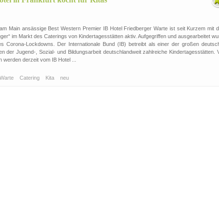
t am Main ansässige Best Western Premier IB Hotel Friedberger Warte ist seit Kurzem mit 
r“ im Markt des Caterings von Kindertagesstätten aktiv. Aufgegriffen und ausgearbeitet wu
s Corona-Lockdowns. Der Internationale Bund (IB) betreibt als einer der großen deutsc
hen der Jugend-, Sozial- und Bildungsarbeit deutschlandweit zahlreiche Kindertagesstätten. 
n werden derzeit vom IB Hotel ...
 Warte
Catering
Kita
neu