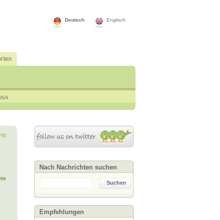
Deutsch
Englisch
rten
USA
ng
Nach Nachrichten suchen
te
Suchen
Empfehlungen