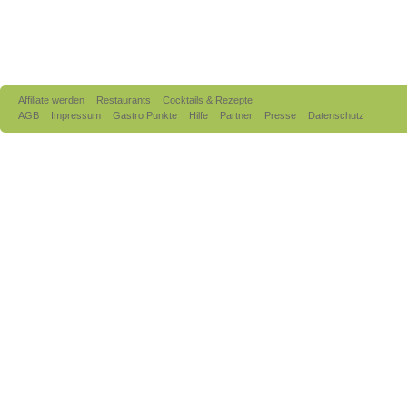
Affiliate werden
Restaurants
Cocktails & Rezepte
AGB
Impressum
Gastro Punkte
Hilfe
Partner
Presse
Datenschutz