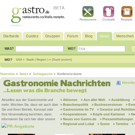
Restaurants
Cocktails
Rezepte
Startseite
Guides
Gruppen
Forum
Blog
News
Menschen
WAS?
WO?
WO?
USA »
Stadt ( Region ) »
[Stadt ändern]
Startseite
»
News
»
Schlagworte
» Konferenzräume
Aktuell
Aktuelles aus der Gastronomie und
» Aktionen
» Aus aller Welt
» Ausbildung
mehr. Möchten Sie, dass wir auch über
» Branchenpolitik
» Buchrezensionen
» Eve
Sie und Ihren Betrieb, Konzept oder
» Gastronomie im TV
» Gesetze und Richtlini
Ihre Veranstaltung berichten, dann
» Kooperationen
» Köpfe und Karrieren
» N
informieren Sie sich hier über unsere
» Neues von Gastro.de
» Pressemitteilungen
» Regional und Lokal
» Szene
» Termine
»
PR-Angebote