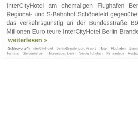
InterCityHotel am ehemaligen Flughafen Ber
Regional- und S-Bahnhof Schönefeld gegenüber
das verkehrsgünstig an der Bundesstraße B96
Millionen Euro teure InterCityHotel Berlin-Brande
weiterlesen »
Schlagworte
InterCityHotel
Berlin-Brandenburg Airport
Hotel
Flughafen
Zimm
Terminal
Steigenberger
Hotelneubau Berlin
Sergej Tchoban
Klimaanlage
Resta