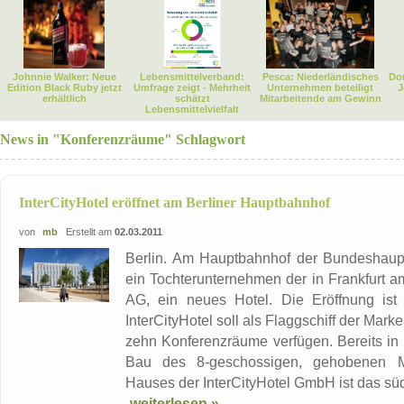
Johnnie Walker: Neue
Lebensmittelverband:
Pesca: Niederländisches
Dor
Edition Black Ruby jetzt
Umfrage zeigt - Mehrheit
Unternehmen beteiligt
J
erhältlich
schätzt
Mitarbeitende am Gewinn
Lebensmittelvielfalt
News in "Konferenzräume" Schlagwort
InterCityHotel eröffnet am Berliner Hauptbahnhof
von
mb
Erstellt am
02.03.2011
Berlin. Am Hauptbahnhof der Bundeshaupts
ein Tochterunternehmen der in Frankfurt 
AG, ein neues Hotel. Die Eröffnung ist
InterCityHotel soll als Flaggschiff der Mar
zehn Konferenzräume verfügen. Bereits in d
Bau des 8-geschossigen, gehobenen Mit
Hauses der InterCityHotel GmbH ist das südl
weiterlesen »