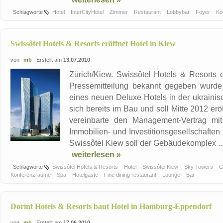
Schlagworte
Hotel
InterCityHotel
Zimmer
Restaurant
Lobbybar
Foyer
Ko
Swissôtel Hotels & Resorts eröffnet Hotel in Kiew
von
mb
Erstellt am
13.07.2010
Zürich/Kiew. Swissôtel Hotels & Resorts erw
Pressemitteilung bekannt gegeben wurde
eines neuen Deluxe Hotels in der ukrainis
sich bereits im Bau und soll Mitte 2012 er
vereinbarte den Management-Vertrag mi
Immobilien- und Investitionsgesellschaften 
Swissôtel Kiew soll der Gebäudekomplex ..
weiterlesen »
Schlagworte
Swissôtel Hotels & Resorts
Hotel
Swissôtel Kiew
Sky Towers
G
Konferenzräume
Spa
Hotelgäste
Fine dining restaurant
Lounge
Bar
Dorint Hotels & Resorts baut Hotel in Hamburg-Eppendorf
von
mb
Erstellt am
17.06.2010