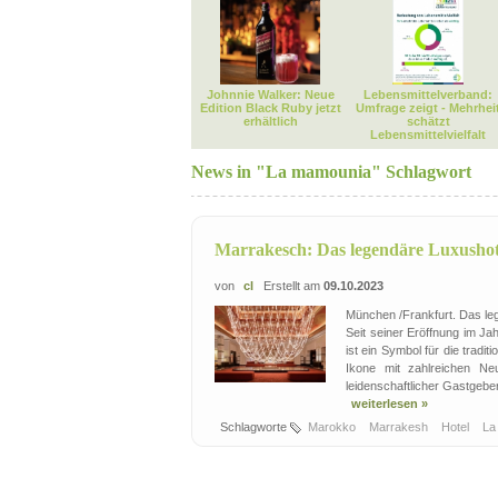
Johnnie Walker: Neue
Lebensmittelverband:
Edition Black Ruby jetzt
Umfrage zeigt - Mehrhei
erhältlich
schätzt
Lebensmittelvielfalt
News in "La mamounia" Schlagwort
Marrakesch: Das legendäre Luxusho
von
cl
Erstellt am
09.10.2023
München /Frankfurt. Das leg
Seit seiner Eröffnung im Ja
ist ein Symbol für die trad
Ikone mit zahlreichen Ne
leidenschaftlicher Gastgeber.
weiterlesen »
Schlagworte
Marokko
Marrakesh
Hotel
La