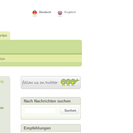
Deutsch
Englisch
rten
USA
ng
Nach Nachrichten suchen
te
Suchen
Empfehlungen