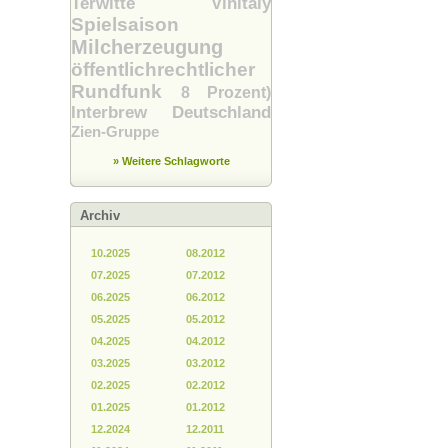
Terwitte
Vinitaly
Spielsaison
Milcherzeugung
öffentlichrechtlicher
Rundfunk
8 Prozent)
Interbrew Deutschland
Zien-Gruppe
» Weitere Schlagworte
Archiv
10.2025
08.2012
07.2025
07.2012
06.2025
06.2012
05.2025
05.2012
04.2025
04.2012
03.2025
03.2012
02.2025
02.2012
01.2025
01.2012
12.2024
12.2011