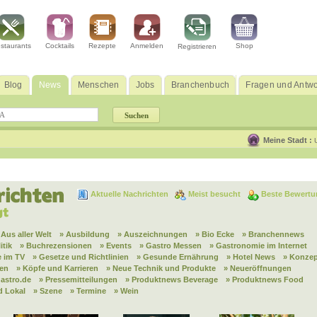
staurants
Cocktails
Rezepte
Anmelden
Shop
Registrieren
Blog
News
Menschen
Jobs
Branchenbuch
Fragen und Antwo
Meine Stadt :
Aktuelle Nachrichten
Meist besucht
Beste Bewertu
 Aus aller Welt
» Ausbildung
» Auszeichnungen
» Bio Ecke
» Branchennews
itik
» Buchrezensionen
» Events
» Gastro Messen
» Gastronomie im Internet
 im TV
» Gesetze und Richtlinien
» Gesunde Ernährung
» Hotel News
» Konzep
nen
» Köpfe und Karrieren
» Neue Technik und Produkte
» Neueröffnungen
astro.de
» Pressemitteilungen
» Produktnews Beverage
» Produktnews Food
d Lokal
» Szene
» Termine
» Wein