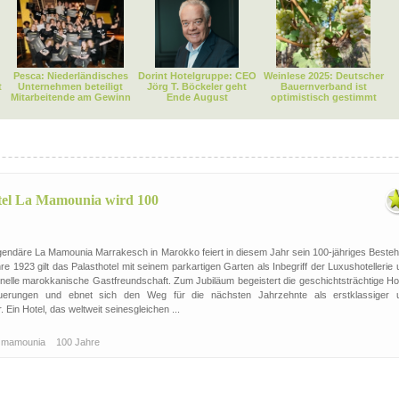
Pesca: Niederländisches
Dorint Hotelgruppe: CEO
Weinlese 2025: Deutscher
t
Unternehmen beteiligt
Jörg T. Böckeler geht
Bauernverband ist
Mitarbeitende am Gewinn
Ende August
optimistisch gestimmt
tel La Mamounia wird 100
endäre La Mamounia Marrakesch in Marokko feiert in diesem Jahr sein 100-jähriges Besteh
hre 1923 gilt das Palasthotel mit seinem parkartigen Garten als Inbegriff der Luxushotellerie
itionelle marokkanische Gastfreundschaft. Zum Jubiläum begeistert die geschichtsträchtige Ho
uerungen und ebnet sich den Weg für die nächsten Jahrzehnte als erstklassiger 
 Ein Hotel, das weltweit seinesgleichen ...
 mamounia
100 Jahre