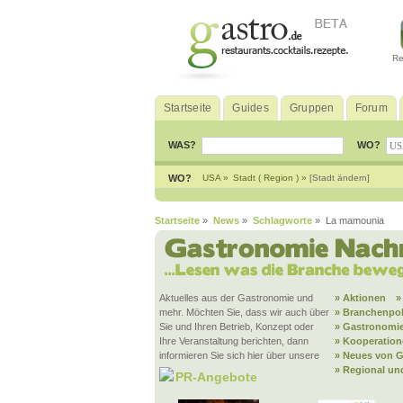
Re
Startseite
Guides
Gruppen
Forum
WAS?
WO?
WO?
USA »
Stadt ( Region ) »
[Stadt ändern]
Startseite
»
News
»
Schlagworte
» La mamounia
Aktuelles aus der Gastronomie und
» Aktionen
»
mehr. Möchten Sie, dass wir auch über
» Branchenpol
Sie und Ihren Betrieb, Konzept oder
» Gastronomie
Ihre Veranstaltung berichten, dann
» Kooperatio
informieren Sie sich hier über unsere
» Neues von G
» Regional un
PR-Angebote