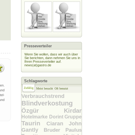
Presseverteiler
Wenn Sie wollen, dass wir auch über
Sie berichten, dann nehmen Sie uns in
Ihren Presseverteiler auf.
news(at)gastro.de
Schlagworte
en.
Zufällig
Meist besucht
Oft benutzt
 und
tel-
Verbrauchstrend
und
Blindverkostung
Özgür Kirdar
Hotelmarke
Dorint Gruppe
Taurin
Ciaran John
Gantly
Bruder Paulus