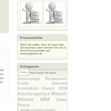
Presseverteiler
Wenn Sie wollen, dass wir auch über
Sie berichten, dann nehmen Sie uns in
Ihren Presseverteiler auf.
news(at)gastro.de
Schlagworte
006
Zufällig
Meist besucht
Oft benutzt
nen
hrt
Genusstage
Restaurant-
el-
German
Guide
Innovation Award 2018
Mosel-
Küchenpartys
Winzer
HfM
Joan
Roca
Länderregierungen