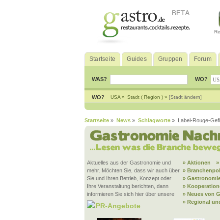
Re
Startseite
Guides
Gruppen
Forum
WAS?
WO?
WO?
USA »
Stadt ( Region ) »
[Stadt ändern]
Startseite
»
News
»
Schlagworte
» Label-Rouge-Gefl
Aktuelles aus der Gastronomie und
» Aktionen
»
mehr. Möchten Sie, dass wir auch über
» Branchenpol
Sie und Ihren Betrieb, Konzept oder
» Gastronomie
Ihre Veranstaltung berichten, dann
» Kooperatio
informieren Sie sich hier über unsere
» Neues von G
» Regional un
PR-Angebote