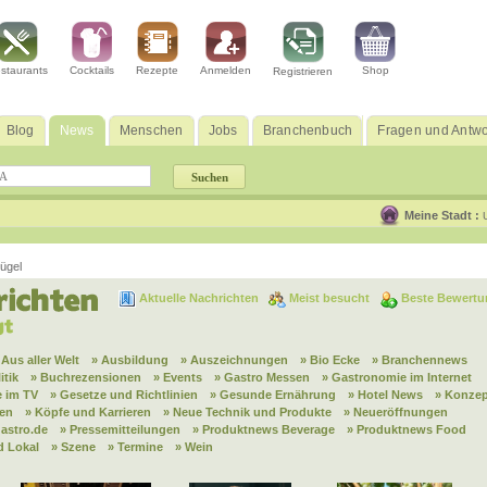
staurants
Cocktails
Rezepte
Anmelden
Shop
Registrieren
Blog
News
Menschen
Jobs
Branchenbuch
Fragen und Antwo
Meine Stadt :
ügel
Aktuelle Nachrichten
Meist besucht
Beste Bewertu
 Aus aller Welt
» Ausbildung
» Auszeichnungen
» Bio Ecke
» Branchennews
itik
» Buchrezensionen
» Events
» Gastro Messen
» Gastronomie im Internet
 im TV
» Gesetze und Richtlinien
» Gesunde Ernährung
» Hotel News
» Konzep
nen
» Köpfe und Karrieren
» Neue Technik und Produkte
» Neueröffnungen
astro.de
» Pressemitteilungen
» Produktnews Beverage
» Produktnews Food
d Lokal
» Szene
» Termine
» Wein