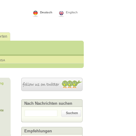
Deutsch
Englisch
rten
USA
ng
Nach Nachrichten suchen
te
Suchen
Empfehlungen