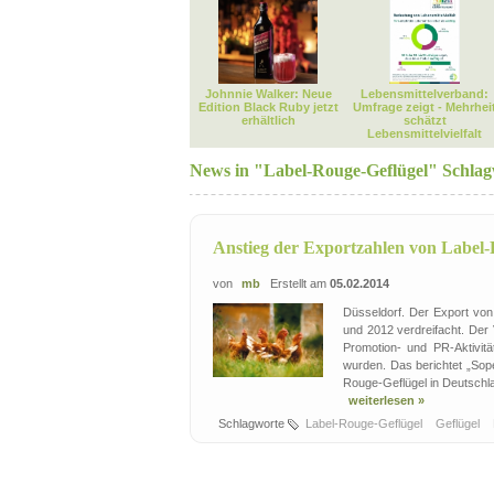
Johnnie Walker: Neue
Lebensmittelverband:
Edition Black Ruby jetzt
Umfrage zeigt - Mehrhei
erhältlich
schätzt
Lebensmittelvielfalt
News in "Label-Rouge-Geflügel" Schla
Anstieg der Exportzahlen von Label
von
mb
Erstellt am
05.02.2014
Düsseldorf. Der Export von
und 2012 verdreifacht. De
Promotion- und PR-Aktivit
wurden. Das berichtet „Sope
Rouge-Geflügel in Deutschlan
weiterlesen »
Schlagworte
Label-Rouge-Geflügel
Geflügel