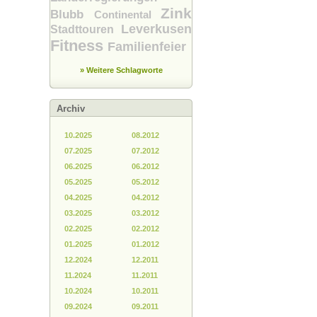
Zink
Blubb
Continental
Leverkusen
Stadttouren
Fitness
Familienfeier
» Weitere Schlagworte
Archiv
10.2025
08.2012
07.2025
07.2012
06.2025
06.2012
05.2025
05.2012
04.2025
04.2012
03.2025
03.2012
02.2025
02.2012
01.2025
01.2012
12.2024
12.2011
11.2024
11.2011
10.2024
10.2011
09.2024
09.2011