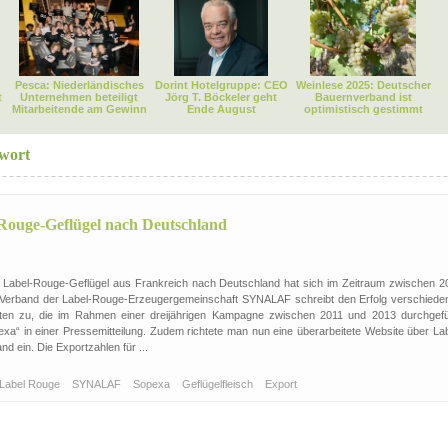
Pesca: Niederländisches
Dorint Hotelgruppe: CEO
Weinlese 2025: Deutscher
t
Unternehmen beteiligt
Jörg T. Böckeler geht
Bauernverband ist
Mitarbeitende am Gewinn
Ende August
optimistisch gestimmt
gwort
-Rouge-Geflügel nach Deutschland
 Label-Rouge-Geflügel aus Frankreich nach Deutschland hat sich im Zeitraum zwischen 2
r Verband der Label-Rouge-Erzeugergemeinschaft SYNALAF schreibt den Erfolg verschiede
äten zu, die im Rahmen einer dreijährigen Kampagne zwischen 2011 und 2013 durchgefü
xa“ in einer Pressemitteilung. Zudem richtete man nun eine überarbeitete Website über Lab
d ein. Die Exportzahlen für ...
Label Rouge
SYNALAF
Sopexa
Geflügelfleisch
Export