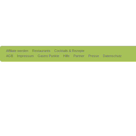
Affiliate werden
Restaurants
Cocktails & Rezepte
AGB
Impressum
Gastro Punkte
Hilfe
Partner
Presse
Datenschutz