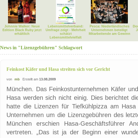
Johnnie Walker: Neue
Lebensmittelverband:
Pesca: Niederländisches
Dor
Edition Black Ruby jetzt
Umfrage zeigt - Mehrheit
Unternehmen beteiligt
J
erhältlich
schätzt
Mitarbeitende am Gewinn
Lebensmittelvielfalt
News in "Lizenzgebühren" Schlagwort
Feinkost Käfer und Hasa streiten sich vor Gericht
von
mb
Erstellt am
13.08.2009
München. Das Feinkostunternehmen Käfer und 
Hasa werden sich nicht einig. Dies berichtet d
hatte die Lizenzen für Tiefkühlpizza am Hasa 
Unternehmen um die Lizenzgebühren des letzt
München erschien Hasa-Geschäftsführer And
vertreten. „Das ist ja der Beginn einer wund