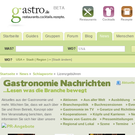
Restaurants
Cocktails
Rezepte
Startseite
Guides
Gruppen
Forum
Blog
News
Menschen
WAS?
WO?
WO?
USA »
Stadt ( Region ) »
[Stadt ändern]
Startseite
»
News
»
Schlagworte
» Lizenzgebühren
Aktuell
Aktuelles aus der Gastronomie und
» Aktionen
» Aus aller Welt
» Ausbildung
mehr. Möchten Sie, dass wir auch über
» Branchenpolitik
» Buchrezensionen
» Eve
Sie und Ihren Betrieb, Konzept oder
» Gastronomie im TV
» Gesetze und Richtlini
Ihre Veranstaltung berichten, dann
» Kooperationen
» Köpfe und Karrieren
» N
informieren Sie sich hier über unsere
» Neues von Gastro.de
» Pressemitteilungen
» Regional und Lokal
» Szene
» Termine
»
PR-Angebote