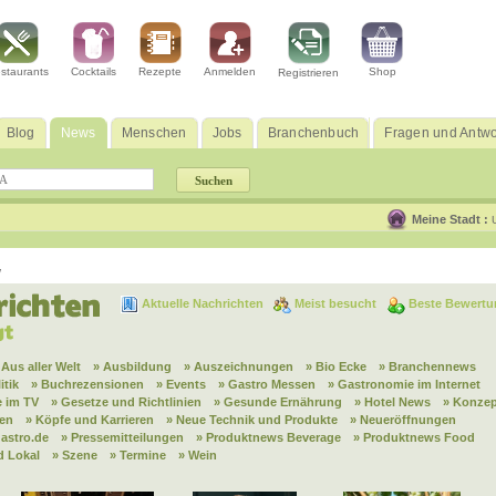
staurants
Cocktails
Rezepte
Anmelden
Shop
Registrieren
Blog
News
Menschen
Jobs
Branchenbuch
Fragen und Antwo
Meine Stadt :
w
Aktuelle Nachrichten
Meist besucht
Beste Bewertu
 Aus aller Welt
» Ausbildung
» Auszeichnungen
» Bio Ecke
» Branchennews
itik
» Buchrezensionen
» Events
» Gastro Messen
» Gastronomie im Internet
 im TV
» Gesetze und Richtlinien
» Gesunde Ernährung
» Hotel News
» Konzep
nen
» Köpfe und Karrieren
» Neue Technik und Produkte
» Neueröffnungen
astro.de
» Pressemitteilungen
» Produktnews Beverage
» Produktnews Food
d Lokal
» Szene
» Termine
» Wein