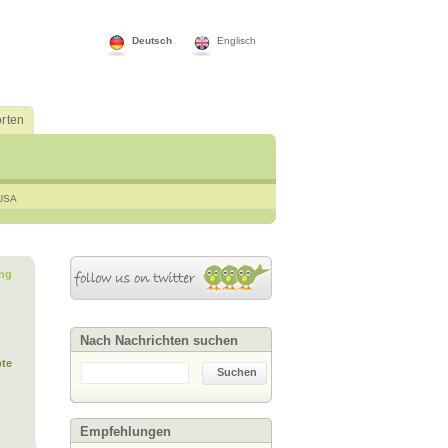
Deutsch
Englisch
rten
USA
ng
Nach Nachrichten suchen
te
Suchen
Empfehlungen