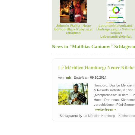
Johnnie Walker: Neue
Lebensmittelverband:
Edition Black Ruby jetzt
Umfrage zeigt - Mehrhei
erhältlich
schätzt
Lebensmittelvielfalt
News in "Matthias Cantauw" Schlagwo
Le Méridien Hamburg: Neuer Küchen
von
mb
Erstellt am
09.10.2014
Hamburg. Das Le Méridien 
& Resorts mitteilte, ist de
„Montparnasse“ in dem Fünf
Hotel. Der neue Küchench
verschiedenen Fünf-Sterne-R
weiterlesen »
Schlagworte
Le Méridien Hamburg
Küchenche