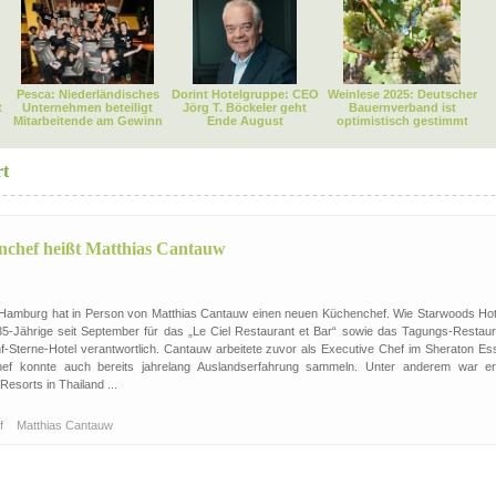
Pesca: Niederländisches
Dorint Hotelgruppe: CEO
Weinlese 2025: Deutscher
t
Unternehmen beteiligt
Jörg T. Böckeler geht
Bauernverband ist
Mitarbeitende am Gewinn
Ende August
optimistisch gestimmt
rt
chef heißt Matthias Cantauw
Hamburg hat in Person von Matthias Cantauw einen neuen Küchenchef. Wie Starwoods Hot
r 35-Jährige seit September für das „Le Ciel Restaurant et Bar“ sowie das Tagungs-Restaur
-Sterne-Hotel verantwortlich. Cantauw arbeitete zuvor als Executive Chef im Sheraton Es
ef konnte auch bereits jahrelang Auslandserfahrung sammeln. Unter anderem war er
esorts in Thailand ...
f
Matthias Cantauw