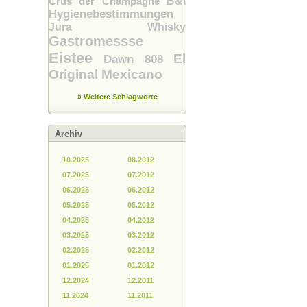
Crus der Champagne
B&I
Hygienebestimmungen
Jura Whisky
Gastromessse
Eistee
El
Dawn 808
Original Mexicano
» Weitere Schlagworte
Archiv
10.2025
08.2012
07.2025
07.2012
06.2025
06.2012
05.2025
05.2012
04.2025
04.2012
03.2025
03.2012
02.2025
02.2012
01.2025
01.2012
12.2024
12.2011
11.2024
11.2011