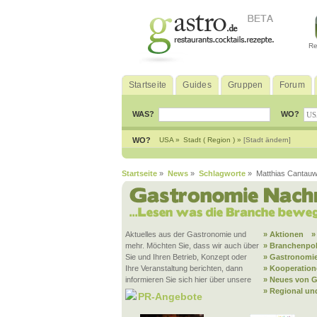
Re
Startseite
Guides
Gruppen
Forum
WAS?
WO?
WO?
USA »
Stadt ( Region ) »
[Stadt ändern]
Startseite
»
News
»
Schlagworte
» Matthias Cantau
Aktuelles aus der Gastronomie und
» Aktionen
»
mehr. Möchten Sie, dass wir auch über
» Branchenpol
Sie und Ihren Betrieb, Konzept oder
» Gastronomie
Ihre Veranstaltung berichten, dann
» Kooperatio
informieren Sie sich hier über unsere
» Neues von G
» Regional un
PR-Angebote