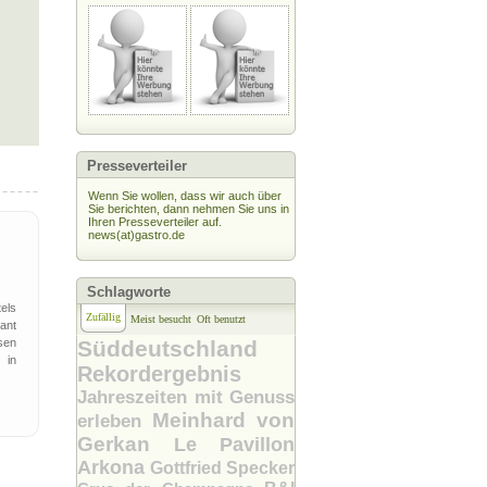
Presseverteiler
Wenn Sie wollen, dass wir auch über
Sie berichten, dann nehmen Sie uns in
Ihren Presseverteiler auf.
news(at)gastro.de
Schlagworte
els
Zufällig
Meist besucht
Oft benutzt
ant
sen
Süddeutschland
 in
Rekordergebnis
Jahreszeiten mit Genuss
Meinhard von
erleben
Gerkan
Le Pavillon
Arkona
Gottfried Specker