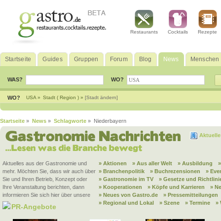
Restaurants
Cocktails
Rezepte
Startseite
Guides
Gruppen
Forum
Blog
News
Menschen
WAS?
WO?
WO?
USA »
Stadt ( Region ) »
[Stadt ändern]
Startseite
»
News
»
Schlagworte
» Niederbayern
Aktuell
Aktuelles aus der Gastronomie und
» Aktionen
» Aus aller Welt
» Ausbildung
mehr. Möchten Sie, dass wir auch über
» Branchenpolitik
» Buchrezensionen
» Eve
Sie und Ihren Betrieb, Konzept oder
» Gastronomie im TV
» Gesetze und Richtlini
Ihre Veranstaltung berichten, dann
» Kooperationen
» Köpfe und Karrieren
» N
informieren Sie sich hier über unsere
» Neues von Gastro.de
» Pressemitteilungen
» Regional und Lokal
» Szene
» Termine
»
PR-Angebote