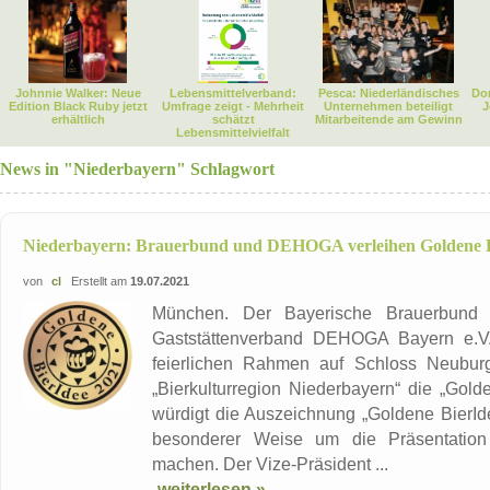
Johnnie Walker: Neue
Lebensmittelverband:
Pesca: Niederländisches
Dor
Edition Black Ruby jetzt
Umfrage zeigt - Mehrheit
Unternehmen beteiligt
J
erhältlich
schätzt
Mitarbeitende am Gewinn
Lebensmittelvielfalt
News in "Niederbayern" Schlagwort
Niederbayern: Brauerbund und DEHOGA verleihen Goldene B
von
cl
Erstellt am
19.07.2021
München. Der Bayerische Brauerbund 
Gaststättenverband DEHOGA Bayern e.V
feierlichen Rahmen auf Schloss Neuburg 
„Bierkulturregion Niederbayern“ die „Gold
würdigt die Auszeichnung „Goldene BierIdee
besonderer Weise um die Präsentation b
machen. Der Vize-Präsident ...
weiterlesen »