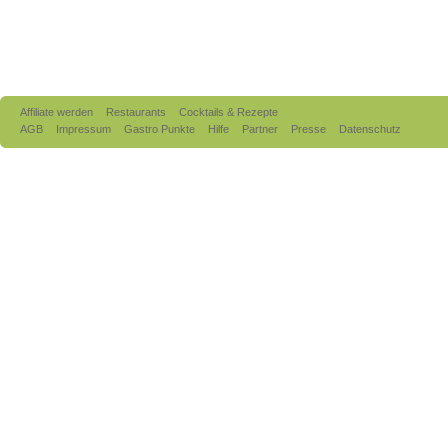
Affiliate werden
Restaurants
Cocktails & Rezepte
AGB
Impressum
Gastro Punkte
Hilfe
Partner
Presse
Datenschutz