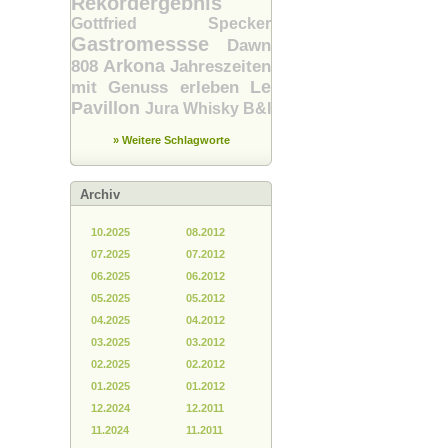
Rekordergebnis
Gottfried Specker
Gastromessse
Dawn
Arkona
808
Jahreszeiten
Le
mit Genuss erleben
Pavillon
Jura Whisky
B&I
» Weitere Schlagworte
Archiv
10.2025
08.2012
07.2025
07.2012
06.2025
06.2012
05.2025
05.2012
04.2025
04.2012
03.2025
03.2012
02.2025
02.2012
01.2025
01.2012
12.2024
12.2011
11.2024
11.2011