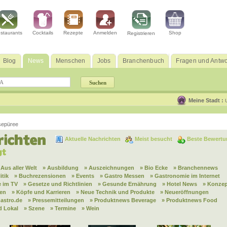
staurants
Cocktails
Rezepte
Anmelden
Shop
Registrieren
Blog
News
Menschen
Jobs
Branchenbuch
Fragen und Antwo
Meine Stadt :
sepüree
Aktuelle Nachrichten
Meist besucht
Beste Bewertu
 Aus aller Welt
» Ausbildung
» Auszeichnungen
» Bio Ecke
» Branchennews
itik
» Buchrezensionen
» Events
» Gastro Messen
» Gastronomie im Internet
 im TV
» Gesetze und Richtlinien
» Gesunde Ernährung
» Hotel News
» Konzep
nen
» Köpfe und Karrieren
» Neue Technik und Produkte
» Neueröffnungen
astro.de
» Pressemitteilungen
» Produktnews Beverage
» Produktnews Food
d Lokal
» Szene
» Termine
» Wein