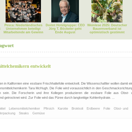
Pesca: Niederländisches
Dorint Hotelgruppe: CEO
Weinlese 2025: Deutscher
t
Unternehmen beteiligt
Jörg T. Böckeler geht
Bauernverband ist
Mitarbeitende am Gewinn
Ende August
optimistisch gestimmt
agwort
ittelchemikern entwickelt
in Kalifornien eine essbare Frischhaltefolie entwickelt. Die Wissenschaftler wollen damit e
ensmittelchemikerin Tara McHugh. Die Folie wird voraussichtlich in den Geschmacksrichtun
lich sein. Die Forscherin und ihre Kollegen produzieren die essbare Folie aus Obst- 
getrocknet wird. Zur Folie wird das Püree durch langkettige Kohlenhydrate. ...
ttel
Lebensmittelchemiker
Pfirsich
Karotte
Brokkoli
Erdbeere
Folie
Obst- und
Verpackung
Steaks
Gemüse