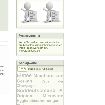
Presseverteiler
Wenn Sie wollen, dass wir auch über
Sie berichten, dann nehmen Sie uns in
Ihren Presseverteiler auf.
news(at)gastro.de
Schlagworte
inen
Zufällig
Meist besucht
Oft benutzt
gen
und
Eistee
Meinhard von
Gerkan
Crus der
Champagne
Süddeutschland
El
Original Mexicano
Hygienebestimmungen