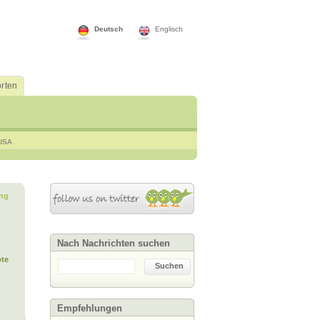
Deutsch
Englisch
rten
USA
ng
Nach Nachrichten suchen
te
Suchen
Empfehlungen