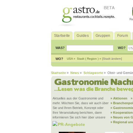
Re
Startseite
Guides
Gruppen
Forum
WAS?
WO?
WO?
USA »
Stadt ( Region ) »
[Stadt ändern]
Startseite
»
News
»
Schlagworte
» Obst- und Gemü
Aktuelles aus der Gastronomie und
» Aktionen
»
mehr. Möchten Sie, dass wir auch über
» Branchenpol
Sie und Ihren Betrieb, Konzept oder
» Gastronomie
Ihre Veranstaltung berichten, dann
» Kooperatio
informieren Sie sich hier über unsere
» Neues von G
» Regional un
PR-Angebote