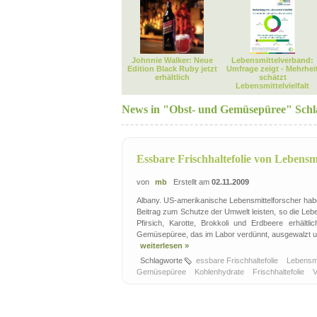
Johnnie Walker: Neue
Lebensmittelverband:
Edition Black Ruby jetzt
Umfrage zeigt - Mehrhei
erhältlich
schätzt
Lebensmittelvielfalt
News in "Obst- und Gemüsepüree" Schl
Essbare Frischhaltefolie von Lebensm
von
mb
Erstellt am
02.11.2009
Albany. US-amerikanische Lebensmittelforscher haben 
Beitrag zum Schutze der Umwelt leisten, so die Leb
Pfirsich, Karotte, Brokkoli und Erdbeere erhält
Gemüsepüree, das im Labor verdünnt, ausgewalzt und 
weiterlesen »
Schlagworte
essbare Frischhaltefolie
Lebensmi
Gemüsepüree
Kohlenhydrate
Frischhaltefolie