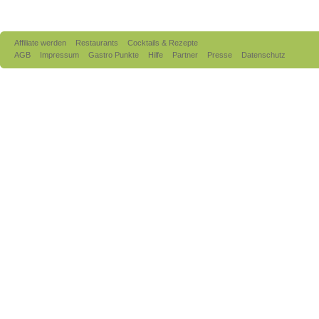
Affiliate werden
Restaurants
Cocktails & Rezepte
AGB
Impressum
Gastro Punkte
Hilfe
Partner
Presse
Datenschutz