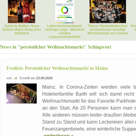
Johnnie Walker: Neue
Lebensmittelverband:
Pesca: Niederländisches
Dor
Edition Black Ruby jetzt
Umfrage zeigt - Mehrheit
Unternehmen beteiligt
J
erhältlich
schätzt
Mitarbeitende am Gewinn
Lebensmittelvielfalt
News in "persönlicher Weihnachtsmarkt" Schlagwort
Festlich: Persönlicher Weihnachtsmarkt in Mainz
von
cl
Erstellt am
23.09.2020
Mainz. In Corona-Zeiten werden viele b
Hotelierfamilie Barth will sich damit nich
Weihnachtsmarkt für das Favorite Parkhot
an den Start. Ab 20 Personen kann man 
Alle anderen müssen leider draußen bleibe
Stand zu Stand und kann Leckereien aller
Feuerzangenbowle, eine winterliche Suppe, 
weiterlesen »