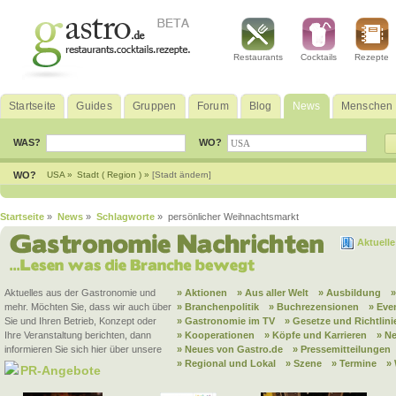
Restaurants
Cocktails
Rezepte
Startseite
Guides
Gruppen
Forum
Blog
News
Menschen
WAS?
WO?
WO?
USA »
Stadt ( Region ) »
[Stadt ändern]
Startseite
»
News
»
Schlagworte
» persönlicher Weihnachtsmarkt
Aktuell
Aktuelles aus der Gastronomie und
» Aktionen
» Aus aller Welt
» Ausbildung
mehr. Möchten Sie, dass wir auch über
» Branchenpolitik
» Buchrezensionen
» Eve
Sie und Ihren Betrieb, Konzept oder
» Gastronomie im TV
» Gesetze und Richtlini
Ihre Veranstaltung berichten, dann
» Kooperationen
» Köpfe und Karrieren
» N
informieren Sie sich hier über unsere
» Neues von Gastro.de
» Pressemitteilungen
» Regional und Lokal
» Szene
» Termine
»
PR-Angebote