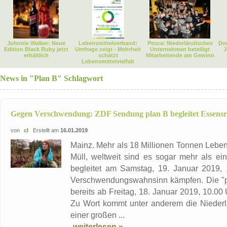
Johnnie Walker: Neue
Lebensmittelverband:
Pesca: Niederländisches
Dor
Edition Black Ruby jetzt
Umfrage zeigt - Mehrheit
Unternehmen beteiligt
J
erhältlich
schätzt
Mitarbeitende am Gewinn
Lebensmittelvielfalt
News in "Plan B" Schlagwort
Gegen Verschwendung: ZDF Sendung plan B begleitet Essensr
von
cl
Erstellt am
16.01.2019
Mainz. Mehr als 18 Millionen Tonnen Lebens
Müll, weltweit sind es sogar mehr als ei
begleitet am Samstag, 19. Januar 2019, 
Verschwendungswahnsinn kämpfen. Die "pla
bereits ab Freitag, 18. Januar 2019, 10.00
Zu Wort kommt unter anderem die Niederlä
einer großen ...
weiterlesen »