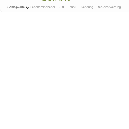
Schlagworte
Lebensmittelretter
ZDF
Plan B
Sendung
Resteverwertung