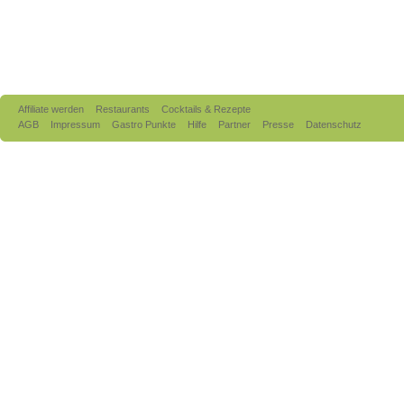
Affiliate werden
Restaurants
Cocktails & Rezepte
AGB
Impressum
Gastro Punkte
Hilfe
Partner
Presse
Datenschutz