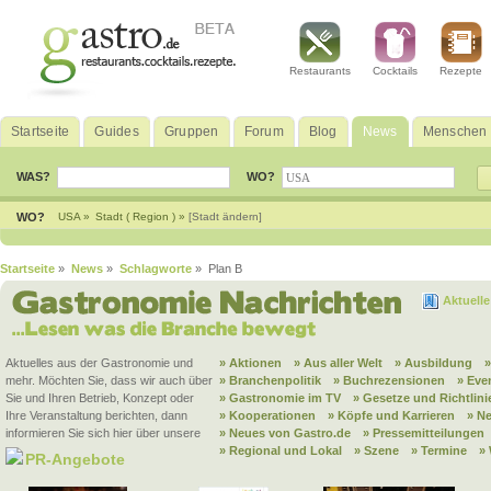
Restaurants
Cocktails
Rezepte
Startseite
Guides
Gruppen
Forum
Blog
News
Menschen
WAS?
WO?
WO?
USA »
Stadt ( Region ) »
[Stadt ändern]
Startseite
»
News
»
Schlagworte
» Plan B
Aktuell
Aktuelles aus der Gastronomie und
» Aktionen
» Aus aller Welt
» Ausbildung
mehr. Möchten Sie, dass wir auch über
» Branchenpolitik
» Buchrezensionen
» Eve
Sie und Ihren Betrieb, Konzept oder
» Gastronomie im TV
» Gesetze und Richtlini
Ihre Veranstaltung berichten, dann
» Kooperationen
» Köpfe und Karrieren
» N
informieren Sie sich hier über unsere
» Neues von Gastro.de
» Pressemitteilungen
» Regional und Lokal
» Szene
» Termine
»
PR-Angebote