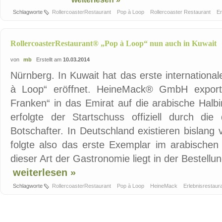
Schlagworte
RollercoasterRestaurant
Pop à Loop
Rollercoaster Restaurant
Er
RollercoasterRestaurant® „Pop à Loop“ nun auch in Kuwait
von
mb
Erstellt am
10.03.2014
Nürnberg. In Kuwait hat das erste internationa
à Loop“ eröffnet. HeineMack® GmbH exporti
Franken“ in das Emirat auf die arabische Halb
erfolgte der Startschuss offiziell durch di
Botschafter. In Deutschland existieren bislang 
folgte also das erste Exemplar im arabische
dieser Art der Gastronomie liegt in der Bestellun
weiterlesen »
Schlagworte
RollercoasterRestaurant
Pop à Loop
HeineMack
Erlebnisrestaur