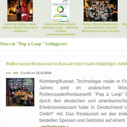
Johnnie Walker: Neue
Lebensmittelverband:
Pesca: Niederländisches
Dor
Edition Black Ruby jetzt
Umfrage zeigt - Mehrheit
Unternehmen beteiligt
J
erhältlich
schätzt
Mitarbeitende am Gewinn
Lebensmittelvielfalt
News in "Pop à Loop" Schlagwort
RollercoasterRestaurant in Kuwait feiert bald einjähriges Jub
von
mb
Erstellt am
12.12.2014
Nürnberg/Kuwait. Technologie made in Fr
Jahres wird im arabischen Wüste
RollercoasterRestaurant® "Pop à Loop" b
durch den deutschen und amerikanischen
Erlebnisrestaurant habe in Deutschland vi
GmbH" mit. Das Restaurant sei das erste
bestellen Speisen und Getränke auf einem T
weiterlesen »