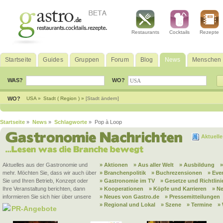
Restaurants
Cocktails
Rezepte
Startseite
Guides
Gruppen
Forum
Blog
News
Menschen
WAS?
WO?
WO?
USA »
Stadt ( Region ) »
[Stadt ändern]
Startseite
»
News
»
Schlagworte
» Pop à Loop
Aktuell
Aktuelles aus der Gastronomie und
» Aktionen
» Aus aller Welt
» Ausbildung
mehr. Möchten Sie, dass wir auch über
» Branchenpolitik
» Buchrezensionen
» Eve
Sie und Ihren Betrieb, Konzept oder
» Gastronomie im TV
» Gesetze und Richtlini
Ihre Veranstaltung berichten, dann
» Kooperationen
» Köpfe und Karrieren
» N
informieren Sie sich hier über unsere
» Neues von Gastro.de
» Pressemitteilungen
» Regional und Lokal
» Szene
» Termine
»
PR-Angebote