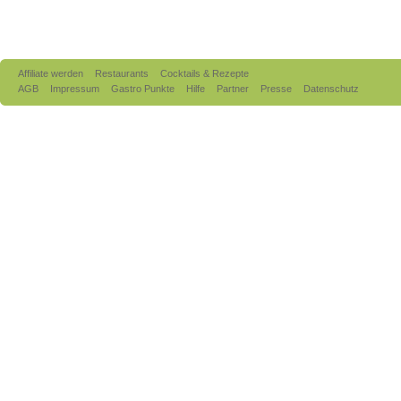
Affiliate werden
Restaurants
Cocktails & Rezepte
AGB
Impressum
Gastro Punkte
Hilfe
Partner
Presse
Datenschutz