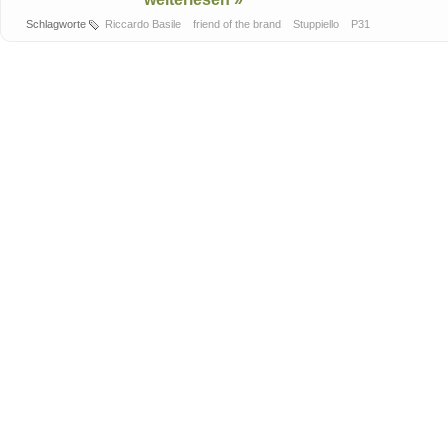
Schlagworte
Riccardo Basile
friend of the brand
Stuppiello
P31