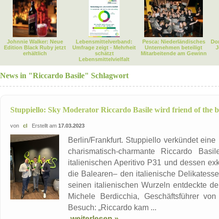
Johnnie Walker: Neue
Lebensmittelverband:
Pesca: Niederländisches
Dor
Edition Black Ruby jetzt
Umfrage zeigt - Mehrheit
Unternehmen beteiligt
J
erhältlich
schätzt
Mitarbeitende am Gewinn
Lebensmittelvielfalt
News in "Riccardo Basile" Schlagwort
Stuppiello: Sky Moderator Riccardo Basile wird friend of the 
von
cl
Erstellt am
17.03.2023
Berlin/Frankfurt. Stuppiello verkündet ein
charismatisch-charmante Riccardo Basil
italienischen Aperitivo P31 und dessen exk
die Balearen– den italienische Delikatess
seinen italienischen Wurzeln entdeckte d
Michele Berdicchia, Geschäftsführer von 
Besuch: „Riccardo kam ...
weiterlesen »