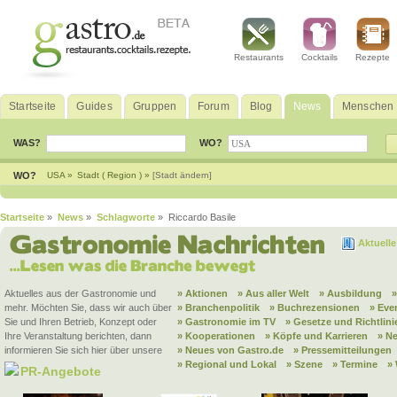
Restaurants
Cocktails
Rezepte
Startseite
Guides
Gruppen
Forum
Blog
News
Menschen
WAS?
WO?
WO?
USA »
Stadt ( Region ) »
[Stadt ändern]
Startseite
»
News
»
Schlagworte
» Riccardo Basile
Aktuell
Aktuelles aus der Gastronomie und
» Aktionen
» Aus aller Welt
» Ausbildung
mehr. Möchten Sie, dass wir auch über
» Branchenpolitik
» Buchrezensionen
» Eve
Sie und Ihren Betrieb, Konzept oder
» Gastronomie im TV
» Gesetze und Richtlini
Ihre Veranstaltung berichten, dann
» Kooperationen
» Köpfe und Karrieren
» N
informieren Sie sich hier über unsere
» Neues von Gastro.de
» Pressemitteilungen
» Regional und Lokal
» Szene
» Termine
»
PR-Angebote