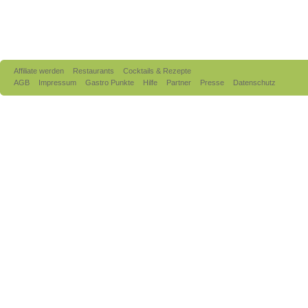
Affiliate werden
Restaurants
Cocktails & Rezepte
AGB
Impressum
Gastro Punkte
Hilfe
Partner
Presse
Datenschutz