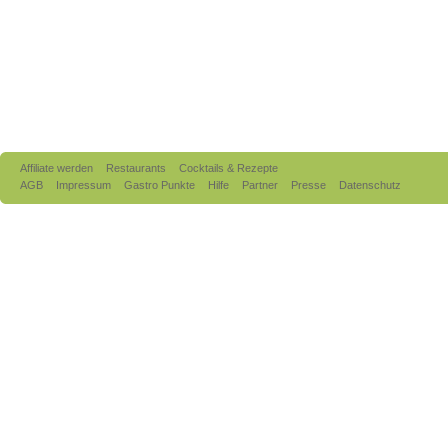
Affiliate werden
Restaurants
Cocktails & Rezepte
AGB
Impressum
Gastro Punkte
Hilfe
Partner
Presse
Datenschutz