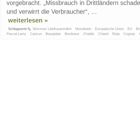
vorgebracht. „Missbrauch in Drittländern scha
und verwirrt die Verbraucher“, ...
weiterlesen »
Schlagworte
Wormser Liebfrauenmilch
Moselwein
Europäische Union
EU
Br
Pascal Lamy
Cancun
Beaujolais
Bordeaux
Chablis
Chianti
Rioja
Cognac