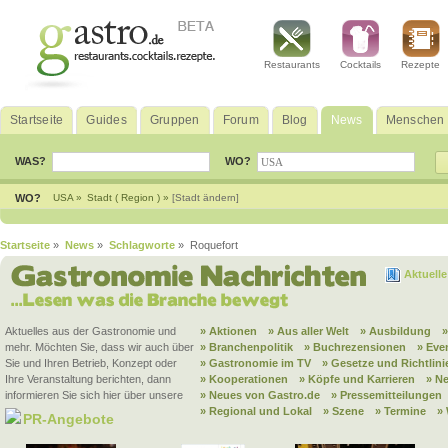
Restaurants
Cocktails
Rezepte
Startseite
Guides
Gruppen
Forum
Blog
News
Menschen
WAS?
WO?
WO?
USA »
Stadt ( Region ) »
[Stadt ändern]
Startseite
»
News
»
Schlagworte
» Roquefort
Aktuell
Aktuelles aus der Gastronomie und
» Aktionen
» Aus aller Welt
» Ausbildung
mehr. Möchten Sie, dass wir auch über
» Branchenpolitik
» Buchrezensionen
» Eve
Sie und Ihren Betrieb, Konzept oder
» Gastronomie im TV
» Gesetze und Richtlini
Ihre Veranstaltung berichten, dann
» Kooperationen
» Köpfe und Karrieren
» N
informieren Sie sich hier über unsere
» Neues von Gastro.de
» Pressemitteilungen
» Regional und Lokal
» Szene
» Termine
»
PR-Angebote