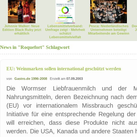
Johnnie Walker: Neue
Lebensmittelverband:
Pesca: Niederländisches
Dor
Edition Black Ruby jetzt
Umfrage zeigt - Mehrheit
Unternehmen beteiligt
J
erhältlich
schätzt
Mitarbeitende am Gewinn
Lebensmittelvielfalt
News in "Roquefort" Schlagwort
EU: Weinmarken sollen international geschützt werden
von
Gastro.de 1996-2008
Erstellt am
07.09.2003
Die Wormser Liebfrauenmilch und der 
Nahrungsmitteln, deren Bezeichnung nach dem
(EU) vor internationalem Missbrauch geschü
Initiative für eine entsprechende Regelung de
will erreichen, dass diese Produkte nicht 
werden. Die USA, Kanada und andere Staaten 