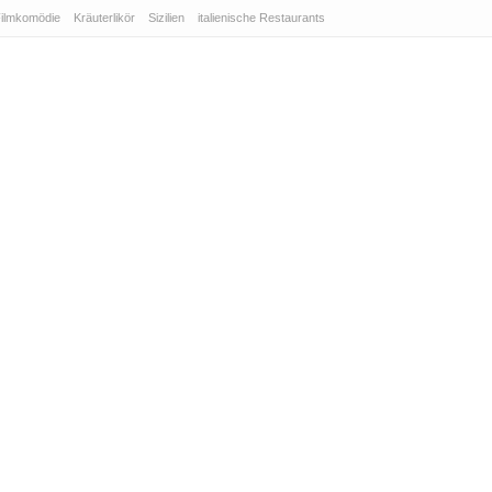
ilmkomödie
Kräuterlikör
Sizilien
italienische Restaurants