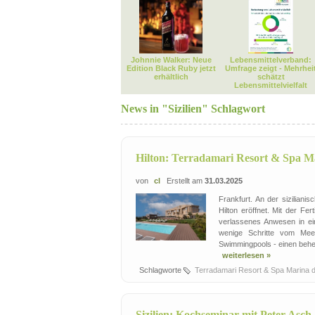
Johnnie Walker: Neue
Lebensmittelverband:
Edition Black Ruby jetzt
Umfrage zeigt - Mehrhei
erhältlich
schätzt
Lebensmittelvielfalt
News in "Sizilien" Schlagwort
Hilton: Terradamari Resort & Spa Mar
von
cl
Erstellt am
31.03.2025
Frankfurt. An der sizilian
Hilton eröffnet. Mit der F
verlassenes Anwesen in ei
wenige Schritte vom Meer
Swimmingpools - einen behei
weiterlesen »
Schlagworte
Terradamari Resort & Spa Marina 
Sizilien: Kochseminar mit Peter Asch