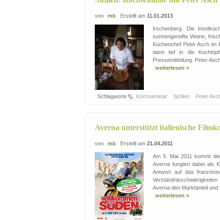
von
mb
Erstellt am
11.01.2013
Irschenberg. Die Inselküch
sonnengereifte Weine, frisc
Küchenchef Peter Asch im F
dann tief in die Kochtöpf
Pressemitteilung. Peter Asch 
weiterlesen »
Schlagworte
Kochseminar
Sizilien
Peter As
Averna unterstützt italienische Film
von
mb
Erstellt am
21.04.2011
Am 5. Mai 2011 kommt die 
Averna fungiert dabei als K
Antwort auf das französis
Verständnisschwierigkeiten
Averna den Marktanteil und 
weiterlesen »