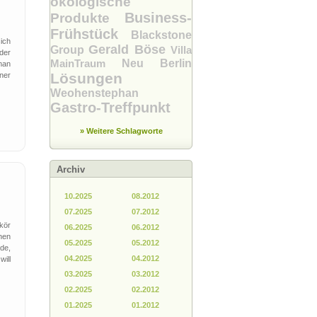
ökologische
Business-
Produkte
Frühstück
Blackstone
ich
Gerald Böse
Group
Villa
der
MainTraum
Neu Berlin
man
Lösungen
ner
Weohenstephan
Gastro-Treffpunkt
» Weitere Schlagworte
Archiv
10.2025
08.2012
07.2025
07.2012
kör
06.2025
06.2012
hen
05.2025
05.2012
de,
04.2025
04.2012
ill
03.2025
03.2012
02.2025
02.2012
01.2025
01.2012