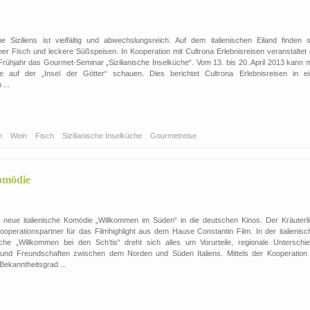
e Siziliens ist vielfältig und abwechslungsreich. Auf dem italienischen Eiland finden s
her Fisch und leckere Süßspeisen. In Kooperation mit Cultrona Erlebnisreisen veranstaltet 
rühjahr das Gourmet-Seminar „Sizilianische Inselküche“. Vom 13. bis 20. April 2013 kann 
e auf der „Insel der Götter“ schauen. Dies berichtet Cultrona Erlebnisreisen in ei
...
ch
Wein
Fisch
Sizilianische Inselküche
Gourmetreise
komödie
neue italienische Komödie „Willkommen im Süden“ in die deutschen Kinos. Der Kräuterli
ooperationspartner für das Filmhighlight aus dem Hause Constantin Film. In der italienisc
che „Willkommen bei den Sch’tis“ dreht sich alles um Vorurteile, regionale Unterschie
 und Freundschaften zwischen dem Norden und Süden Italiens. Mittels der Kooperation w
Bekanntheitsgrad ...