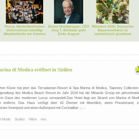
Pesca: Niederländisches
Dorint Hotelgruppe: CEO
Weinlese 2025: Deutscher
t
Unternehmen beteiligt
Jörg T. Böckeler geht
Bauernverband ist
Mitarbeitende am Gewinn
Ende August
optimistisch gestimmt
ina di Modica eröffnet in Sizilien
ischen Küste hat jetzt das Terradamari Resort & Spa Marina di Modica, Tapestry Collection
ertigstellung des Modica Beach Resort im Jahr 2018 hat die Minardo Group ein jahrzehntel
ne Oase des modernen Luxus verwandelt.Das Hotel liegt am Strand von Marina di Modi
 entfernt. Das Haus verfügt über 42 Zimmer mit Meerblick, einen Privatstrand, z
zten Innenpool und einen Außenpool mit Cocktailbar -, ...
di Modic
Sizilien
Hilton
neu