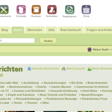
staurants
Cocktails
Rezepte
Anmelden
Shop
Registrieren
Blog
News
Menschen
Jobs
Branchenbuch
Fragen und Antwo
Meine Stadt :
Aktuelle Nachrichten
Meist besucht
Beste Bewertu
 Aus aller Welt
» Ausbildung
» Auszeichnungen
» Bio Ecke
» Branchennews
itik
» Buchrezensionen
» Events
» Gastro Messen
» Gastronomie im Internet
 im TV
» Gesetze und Richtlinien
» Gesunde Ernährung
» Hotel News
» Konzep
nen
» Köpfe und Karrieren
» Neue Technik und Produkte
» Neueröffnungen
astro.de
» Pressemitteilungen
» Produktnews Beverage
» Produktnews Food
d Lokal
» Szene
» Termine
» Wein