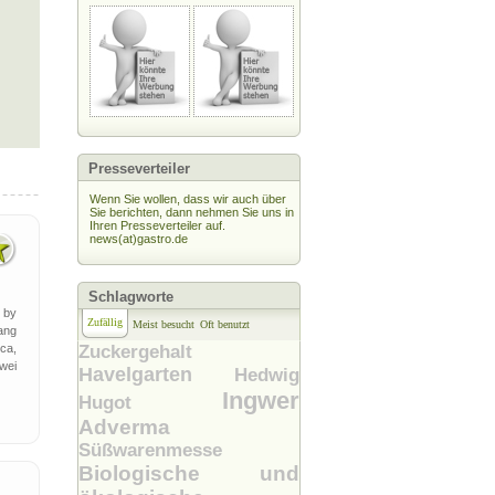
Presseverteiler
Wenn Sie wollen, dass wir auch über
Sie berichten, dann nehmen Sie uns in
Ihren Presseverteiler auf.
news(at)gastro.de
Schlagworte
 by
Zufällig
Meist besucht
Oft benutzt
ang
ca,
Zuckergehalt
wei
Havelgarten
Hedwig
Ingwer
Hugot
Adverma
Süßwarenmesse
Biologische und