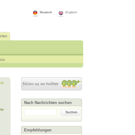
Deutsch
Englisch
rten
USA
ng
Nach Nachrichten suchen
te
Suchen
Empfehlungen