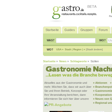
Re
Startseite
Guides
Gruppen
Forum
WAS?
WO?
WO?
USA »
Stadt ( Region ) »
[Stadt ändern]
Startseite
»
News
»
Schlagworte
» Sizilien
Aktuelles aus der Gastronomie und
» Aktionen
»
mehr. Möchten Sie, dass wir auch über
» Branchenpol
Sie und Ihren Betrieb, Konzept oder
» Gastronomie
Ihre Veranstaltung berichten, dann
» Kooperatio
informieren Sie sich hier über unsere
» Neues von G
» Regional un
PR-Angebote