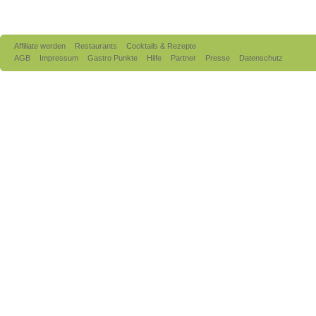
Affiliate werden
Restaurants
Cocktails & Rezepte
AGB
Impressum
Gastro Punkte
Hilfe
Partner
Presse
Datenschutz