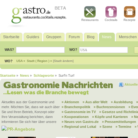
Restaurants
Cocktails
Rezepte
Startseite
Guides
Gruppen
Forum
Blog
News
Menschen
WAS?
WO?
WO?
USA »
Stadt ( Region ) »
[Stadt ändern]
Startseite
»
News
»
Schlagworte
» Surf'n Turf
Aktuell
Aktuelles aus der Gastronomie und
» Aktionen
» Aus aller Welt
» Ausbildung
mehr. Möchten Sie, dass wir auch über
» Branchenpolitik
» Buchrezensionen
» Eve
Sie und Ihren Betrieb, Konzept oder
» Gastronomie im TV
» Gesetze und Richtlini
Ihre Veranstaltung berichten, dann
» Kooperationen
» Köpfe und Karrieren
» N
informieren Sie sich hier über unsere
» Neues von Gastro.de
» Pressemitteilungen
» Regional und Lokal
» Szene
» Termine
»
PR-Angebote