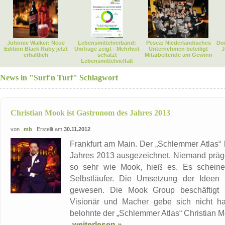
Johnnie Walker: Neue
Lebensmittelverband:
Pesca: Niederländisches
Dor
Edition Black Ruby jetzt
Umfrage zeigt - Mehrheit
Unternehmen beteiligt
J
erhältlich
schätzt
Mitarbeitende am Gewinn
Lebensmittelvielfalt
News in "Surf'n Turf" Schlagwort
Christian Mook ist Gastronom des Jahres 2013
von
mb
Erstellt am
30.11.2012
Frankfurt am Main. Der „Schlemmer Atlas“
Jahres 2013 ausgezeichnet. Niemand präg
so sehr wie Mook, hieß es. Es scheine 
Selbstläufer. Die Umsetzung der Ideen i
gewesen. Die Mook Group beschäftigt mi
Visionär und Macher gebe sich nicht ha
belohnte der „Schlemmer Atlas“ Christian Mo
weiterlesen »