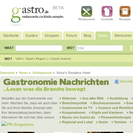
Restaurants
Cocktails
Rezepte
Startseite
Guides
Gruppen
Forum
Blog
News
Menschen
WAS?
WO?
WO?
USA »
Stadt ( Region ) »
[Stadt ändern]
Startseite
»
News
»
Schlagworte
» Victor's Residenz-Hotel
Aktuell
Aktuelles aus der Gastronomie und
» Aktionen
» Aus aller Welt
» Ausbildung
mehr. Möchten Sie, dass wir auch über
» Branchenpolitik
» Buchrezensionen
» Eve
Sie und Ihren Betrieb, Konzept oder
» Gastronomie im TV
» Gesetze und Richtlini
Ihre Veranstaltung berichten, dann
» Kooperationen
» Köpfe und Karrieren
» N
informieren Sie sich hier über unsere
» Neues von Gastro.de
» Pressemitteilungen
» Regional und Lokal
» Szene
» Termine
»
PR-Angebote