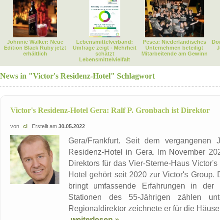
Johnnie Walker: Neue
Lebensmittelverband:
Pesca: Niederländisches
Dor
Edition Black Ruby jetzt
Umfrage zeigt - Mehrheit
Unternehmen beteiligt
J
erhältlich
schätzt
Mitarbeitende am Gewinn
Lebensmittelvielfalt
News in "Victor's Residenz-Hotel" Schlagwort
Victor's Residenz-Hotel Gera: Ralf P. Gronbach ist Direktor
von
cl
Erstellt am
30.05.2022
Gera/Frankfurt. Seit dem vergangenen 
Residenz-Hotel in Gera. Im November 202
Direktors für das Vier-Sterne-Haus Victor
Hotel gehört seit 2020 zur Victor's Group
bringt umfassende Erfahrungen in der 
Stationen des 55-Jährigen zählen un
Regionaldirektor zeichnete er für die Häuser 
weiterlesen »