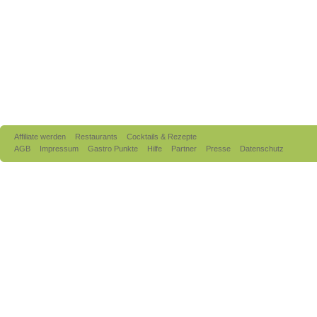
Affiliate werden
Restaurants
Cocktails & Rezepte
AGB
Impressum
Gastro Punkte
Hilfe
Partner
Presse
Datenschutz