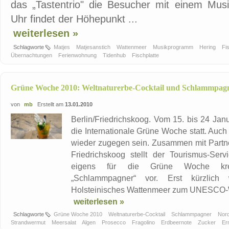
das „Tastentrio" die Besucher mit einem Mu
Uhr findet der Höhepunkt ...
weiterlesen »
Schlagworte
Matjes
Matjesanstich
Wattenmeer
Musikprogramm
Hering
Fi
Übernachtungen
Ferienwohnung
Tidenhub
Fischplatte
Grüne Woche 2010: Weltnaturerbe-Cocktail und Schlammpag
von
mb
Erstellt am
13.01.2010
Berlin/Friedrichskoog. Vom 15. bis 24 Janu
die Internationale Grüne Woche statt. Auc
wieder zugegen sein. Zusammen mit Partn
Friedrichskoog stellt der Tourismus-Ser
eigens für die Grüne Woche kreier
„Schlammpagner“ vor. Erst kürzlich 
Holsteinisches Wattenmeer zum UNESCO-Wel
weiterlesen »
Schlagworte
Grüne Woche 2010
Weltnaturerbe-Cocktail
Schlammpagner
Nor
Strandwermut
Meersalat
Algen
Prosecco
Fragolino
Erdbeernote
Zucker
Er