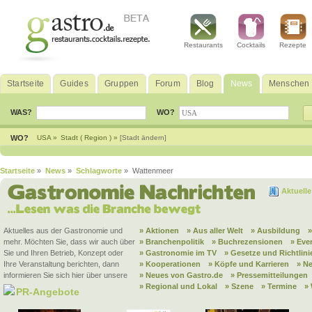
Restaurants
Cocktails
Rezepte
Startseite
Guides
Gruppen
Forum
Blog
News
Menschen
WAS?
WO?
WO?
USA »
Stadt ( Region ) »
[Stadt ändern]
Startseite
»
News
»
Schlagworte
» Wattenmeer
Aktuell
Aktuelles aus der Gastronomie und
» Aktionen
» Aus aller Welt
» Ausbildung
mehr. Möchten Sie, dass wir auch über
» Branchenpolitik
» Buchrezensionen
» Eve
Sie und Ihren Betrieb, Konzept oder
» Gastronomie im TV
» Gesetze und Richtlini
Ihre Veranstaltung berichten, dann
» Kooperationen
» Köpfe und Karrieren
» N
informieren Sie sich hier über unsere
» Neues von Gastro.de
» Pressemitteilungen
» Regional und Lokal
» Szene
» Termine
»
PR-Angebote