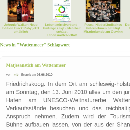
Johnnie Walker: Neue
Lebensmittelverband:
Pesca: Niederländisches
Dor
Edition Black Ruby jetzt
Umfrage zeigt - Mehrheit
Unternehmen beteiligt
J
erhältlich
schätzt
Mitarbeitende am Gewinn
Lebensmittelvielfalt
News in "Wattenmeer" Schlagwort
Matjesanstich am Wattenmeer
von
mb
Erstellt am
03.06.2010
Friedrichskoog. In dem Ort am schleswig-holst
am Sonntag, den 13. Juni 2010 alles um den ju
Hafen am UNESCO-Weltnaturerbe Watte
Verkaufsstände besuchen und das reichhalti
Anspruch nehmen. Zudem wird der Tourismus
Bühne aufbauen lassen, von der aus der Shant