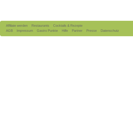
Affiliate werden
Restaurants
Cocktails & Rezepte
AGB
Impressum
Gastro Punkte
Hilfe
Partner
Presse
Datenschutz