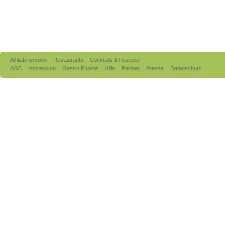
Affiliate werden
Restaurants
Cocktails & Rezepte
AGB
Impressum
Gastro Punkte
Hilfe
Partner
Presse
Datenschutz