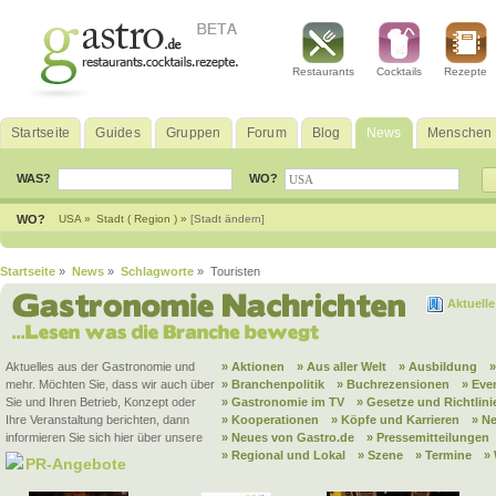
Restaurants
Cocktails
Rezepte
Startseite
Guides
Gruppen
Forum
Blog
News
Menschen
WAS?
WO?
WO?
USA »
Stadt ( Region ) »
[Stadt ändern]
Startseite
»
News
»
Schlagworte
» Touristen
Aktuell
Aktuelles aus der Gastronomie und
» Aktionen
» Aus aller Welt
» Ausbildung
mehr. Möchten Sie, dass wir auch über
» Branchenpolitik
» Buchrezensionen
» Eve
Sie und Ihren Betrieb, Konzept oder
» Gastronomie im TV
» Gesetze und Richtlini
Ihre Veranstaltung berichten, dann
» Kooperationen
» Köpfe und Karrieren
» N
informieren Sie sich hier über unsere
» Neues von Gastro.de
» Pressemitteilungen
» Regional und Lokal
» Szene
» Termine
»
PR-Angebote