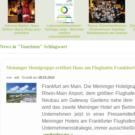
Johnnie Walker: Neue
Lebensmittelverband:
Pesca: Niederländisches
Dor
Edition Black Ruby jetzt
Umfrage zeigt - Mehrheit
Unternehmen beteiligt
J
erhältlich
schätzt
Mitarbeitende am Gewinn
Lebensmittelvielfalt
News in "Touristen" Schlagwort
Meininger Hotelgruppe eröffnet Haus am Flughafen Frankfurt
von
mb
Erstellt am
28.03.2010
Frankfurt am Main. Die Meininger Hotelgru
Rhein-Main Airport, dem größten Flughafe
Neubau am Gateway Gardens nahe dem Ter
wird das zweite Meininger Hotel am Berline
Unternehmen jetzt in einer Pressemittei
Meininger Hotels am Frankfurter Flughafen
Unternehmensstrategie, immer ausschließlic
weiterlesen »