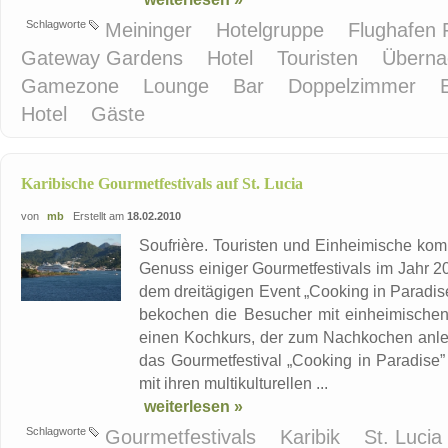
Schlagworte
Meininger
Hotelgruppe
Flughafen 
Gateway Gardens
Hotel
Touristen
Überna
Gamezone
Lounge
Bar
Doppelzimmer
Hotel
Gäste
Karibische Gourmetfestivals auf St. Lucia
von
mb
Erstellt am
18.02.2010
Soufrière. Touristen und Einheimische komm
Genuss einiger Gourmetfestivals im Jahr 201
dem dreitägigen Event „Cooking in Paradis
bekochen die Besucher mit einheimischen 
einen Kochkurs, der zum Nachkochen anleite
das Gourmetfestival „Cooking in Paradise”
mit ihren multikulturellen ...
weiterlesen »
Schlagworte
Gourmetfestivals
Karibik
St. Lucia