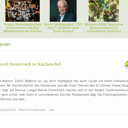
Pesca: Niederländisches
Dorint Hotelgruppe: CEO
Weinlese 2025: Deutscher
t
Unternehmen beteiligt
Jörg T. Böckeler geht
Bauernverband ist
Mitarbeitende am Gewinn
Ende August
optimistisch gestimmt
gwort
rcel Oesterreich ist Küchenchef
el Ameron Zürich Bellerive au Lac lockt Hotelgäste wie auch Locals mit einem kulinarisc
lerive. Als Küchenchef für das Restaurant und alle Food Themen des 61-Zimmer-Hotels fungi
Er folgt auf Marcus Langer.Marcel Oesterreich machte sich in der lokalen Gastronomiesz
 doch schon viele Jahre in verschiedenen Zürcher Restaurants tätig. Die Führungsfunktion 
015 inne und übte ...
Küchenchef
Marcel Oesterreich
neu