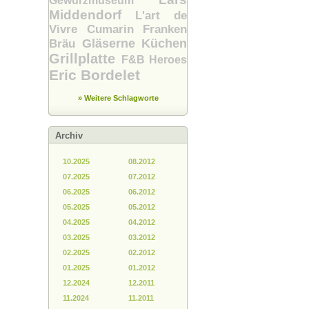
Gewürzmuseum
Middendorf
L'art de
Vivre
Cumarin
Franken
Gläserne Küchen
Bräu
Grillplatte
F&B Heroes
Eric Bordelet
» Weitere Schlagworte
Archiv
10.2025
08.2012
07.2025
07.2012
06.2025
06.2012
05.2025
05.2012
04.2025
04.2012
03.2025
03.2012
02.2025
02.2012
01.2025
01.2012
12.2024
12.2011
11.2024
11.2011