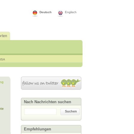
Deutsch
Englisch
rten
USA
ng
Nach Nachrichten suchen
te
Suchen
Empfehlungen