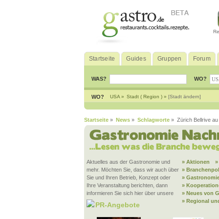
Re
Startseite
Guides
Gruppen
Forum
WAS?
WO?
WO?
USA »
Stadt ( Region ) »
[Stadt ändern]
Startseite
»
News
»
Schlagworte
» Zürich Bellrive au
Aktuelles aus der Gastronomie und
» Aktionen
»
mehr. Möchten Sie, dass wir auch über
» Branchenpol
Sie und Ihren Betrieb, Konzept oder
» Gastronomie
Ihre Veranstaltung berichten, dann
» Kooperatio
informieren Sie sich hier über unsere
» Neues von G
» Regional un
PR-Angebote