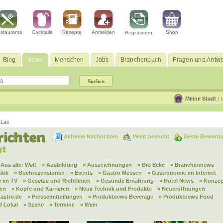
staurants
Cocktails
Rezepte
Anmelden
Shop
Registrieren
Blog
News
Menschen
Jobs
Branchenbuch
Fragen und Antwo
Meine Stadt :
 Lac
Aktuelle Nachrichten
Meist besucht
Beste Bewertu
 Aus aller Welt
» Ausbildung
» Auszeichnungen
» Bio Ecke
» Branchennews
itik
» Buchrezensionen
» Events
» Gastro Messen
» Gastronomie im Internet
 im TV
» Gesetze und Richtlinien
» Gesunde Ernährung
» Hotel News
» Konzep
nen
» Köpfe und Karrieren
» Neue Technik und Produkte
» Neueröffnungen
astro.de
» Pressemitteilungen
» Produktnews Beverage
» Produktnews Food
d Lokal
» Szene
» Termine
» Wein