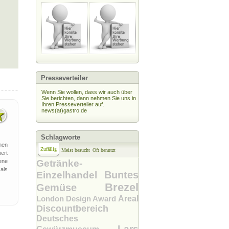
Presseverteiler
Wenn Sie wollen, dass wir auch über
Sie berichten, dann nehmen Sie uns in
Ihren Presseverteiler auf.
news(at)gastro.de
Schlagworte
hen
Zufällig
Meist besucht
Oft benutzt
ert
ene
Getränke-
als
Buntes
Einzelhandel
Brezel
Gemüse
London Design Award
Areal
Discountbereich
Deutsches
Lars