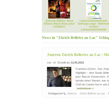
Johnnie Walker: Neue
Lebensmittelverband:
Edition Black Ruby jetzt
Umfrage zeigt - Mehrhei
erhältlich
schätzt
Lebensmittelvielfalt
News in "Zürich Bellrive au Lac" Schla
Ameron Zürich Bellerive au Lac : Ma
von
cl
Erstellt am
12.05.2022
Frankfurt./Zürich. Das Hot
Highlight – dem Studio Bel
jetzt Marcel Oesterreich. 
bereits einen Namen, war er
Chef de Cuisine hat er seit 2
weiterlesen »
Schlagworte
Ameron
Zürich Bellrive au Lac