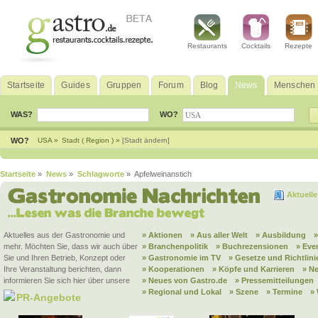
Restaurants
Cocktails
Rezepte
Startseite
Guides
Gruppen
Forum
Blog
News
Menschen
WAS?
WO?
WO?
USA »
Stadt ( Region ) »
[Stadt ändern]
Startseite
»
News
»
Schlagworte
» Apfelweinanstich
Aktuell
Aktuelles aus der Gastronomie und
» Aktionen
» Aus aller Welt
» Ausbildung
mehr. Möchten Sie, dass wir auch über
» Branchenpolitik
» Buchrezensionen
» Eve
Sie und Ihren Betrieb, Konzept oder
» Gastronomie im TV
» Gesetze und Richtlini
Ihre Veranstaltung berichten, dann
» Kooperationen
» Köpfe und Karrieren
» N
informieren Sie sich hier über unsere
» Neues von Gastro.de
» Pressemitteilungen
» Regional und Lokal
» Szene
» Termine
»
PR-Angebote