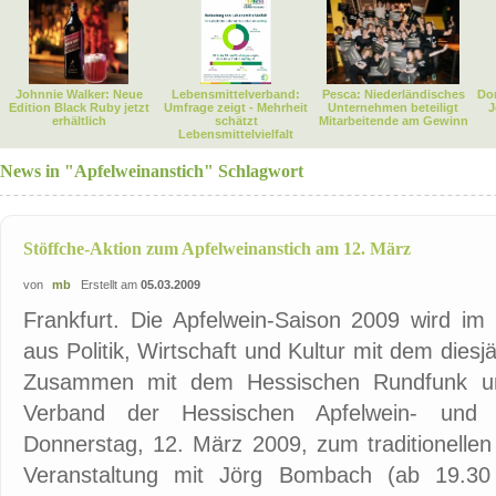
Johnnie Walker: Neue
Lebensmittelverband:
Pesca: Niederländisches
Dor
Edition Black Ruby jetzt
Umfrage zeigt - Mehrheit
Unternehmen beteiligt
J
erhältlich
schätzt
Mitarbeitende am Gewinn
Lebensmittelvielfalt
News in "Apfelweinanstich" Schlagwort
Stöffche-Aktion zum Apfelweinanstich am 12. März
von
mb
Erstellt am
05.03.2009
Frankfurt. Die Apfelwein-Saison 2009 wird im
aus Politik, Wirtschaft und Kultur mit dem diesj
Zusammen mit dem Hessischen Rundfunk u
Verband der Hessischen Apfelwein- und F
Donnerstag, 12. März 2009, zum traditionellen 
Veranstaltung mit Jörg Bombach (ab 19.3