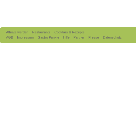
Affiliate werden
Restaurants
Cocktails & Rezepte
AGB
Impressum
Gastro Punkte
Hilfe
Partner
Presse
Datenschutz