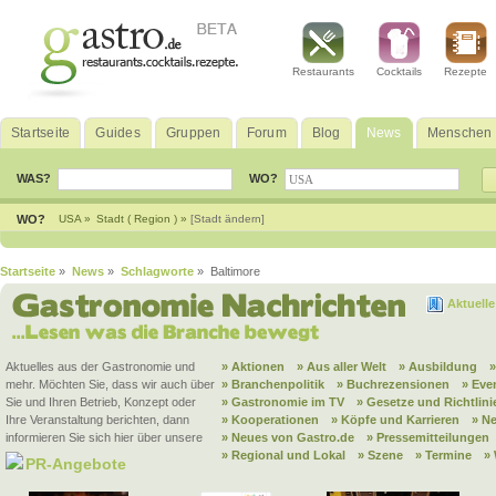
Restaurants
Cocktails
Rezepte
Startseite
Guides
Gruppen
Forum
Blog
News
Menschen
WAS?
WO?
WO?
USA »
Stadt ( Region ) »
[Stadt ändern]
Startseite
»
News
»
Schlagworte
» Baltimore
Aktuell
Aktuelles aus der Gastronomie und
» Aktionen
» Aus aller Welt
» Ausbildung
mehr. Möchten Sie, dass wir auch über
» Branchenpolitik
» Buchrezensionen
» Eve
Sie und Ihren Betrieb, Konzept oder
» Gastronomie im TV
» Gesetze und Richtlini
Ihre Veranstaltung berichten, dann
» Kooperationen
» Köpfe und Karrieren
» N
informieren Sie sich hier über unsere
» Neues von Gastro.de
» Pressemitteilungen
» Regional und Lokal
» Szene
» Termine
»
PR-Angebote