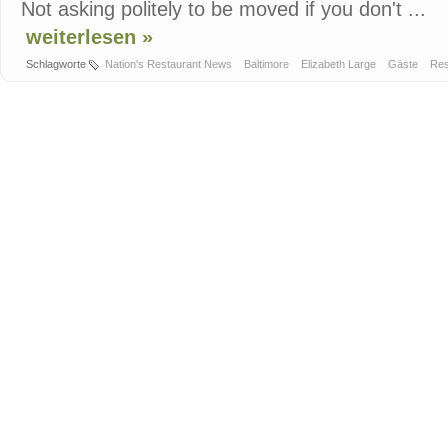
Not asking politely to be moved if you don't ...
weiterlesen »
Schlagworte
Nation's Restaurant News
Baltimore
Elizabeth Large
Gäste
Res