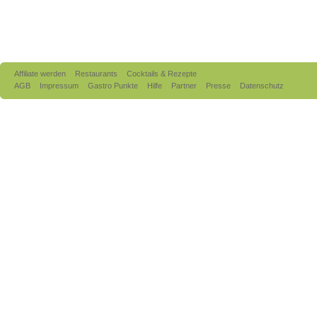
Affiliate werden
Restaurants
Cocktails & Rezepte
AGB
Impressum
Gastro Punkte
Hilfe
Partner
Presse
Datenschutz