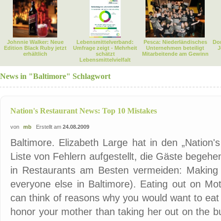
Johnnie Walker: Neue
Lebensmittelverband:
Pesca: Niederländisches
Dor
Edition Black Ruby jetzt
Umfrage zeigt - Mehrheit
Unternehmen beteiligt
J
erhältlich
schätzt
Mitarbeitende am Gewinn
Lebensmittelvielfalt
News in "Baltimore" Schlagwort
Nation's Restaurant News: Top 10 Mistakes
von
mb
Erstellt am
24.08.2009
Baltimore. Elizabeth Large hat in den „Nation
Liste von Fehlern aufgestellt, die Gäste begeh
in Restaurants am Besten vermeiden: Making y
everyone else in Baltimore). Eating out on Mot
can think of reasons why you would want to eat 
honor your mother than taking her out on the bu