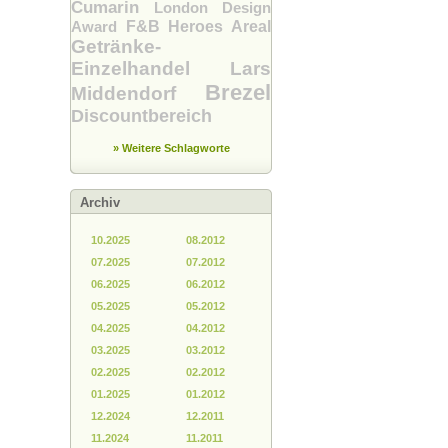
Cumarin
London Design
Award
F&B Heroes
Areal
Getränke-
Einzelhandel
Lars
Brezel
Middendorf
Discountbereich
» Weitere Schlagworte
Archiv
10.2025
08.2012
07.2025
07.2012
06.2025
06.2012
05.2025
05.2012
04.2025
04.2012
03.2025
03.2012
02.2025
02.2012
01.2025
01.2012
12.2024
12.2011
11.2024
11.2011