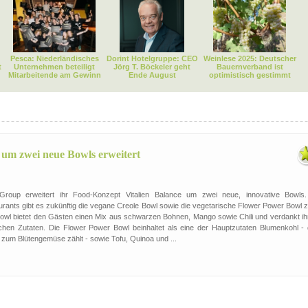
Pesca: Niederländisches
Dorint Hotelgruppe: CEO
Weinlese 2025: Deutscher
t
Unternehmen beteiligt
Jörg T. Böckeler geht
Bauernverband ist
Mitarbeitende am Gewinn
Ende August
optimistisch gestimmt
um zwei neue Bowls erweitert
oup erweitert ihr Food-Konzept Vitalien Balance um zwei neue, innovative Bowls.
urants gibt es zukünftig die vegane Creole Bowl sowie die vegetarische Flower Power Bowl 
owl bietet den Gästen einen Mix aus schwarzen Bohnen, Mango sowie Chili und verdankt ih
hen Zutaten. Die Flower Power Bowl beinhaltet als eine der Hauptzutaten Blumenkohl - 
d zum Blütengemüse zählt - sowie Tofu, Quinoa und ...