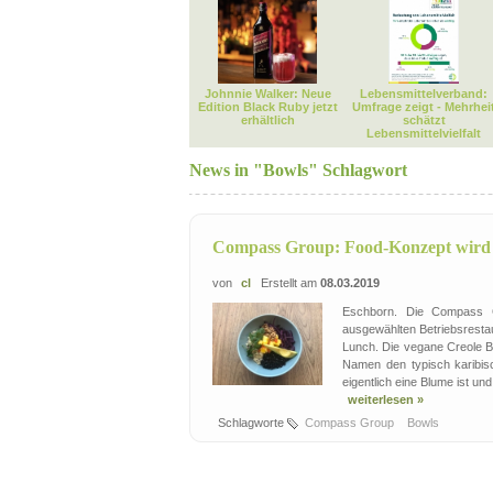
Johnnie Walker: Neue
Lebensmittelverband:
Edition Black Ruby jetzt
Umfrage zeigt - Mehrhei
erhältlich
schätzt
Lebensmittelvielfalt
News in "Bowls" Schlagwort
Compass Group: Food-Konzept wird 
von
cl
Erstellt am
08.03.2019
Eschborn. Die Compass Gr
ausgewählten Betriebsresta
Lunch. Die vegane Creole B
Namen den typisch karibisc
eigentlich eine Blume ist un
weiterlesen »
Schlagworte
Compass Group
Bowls