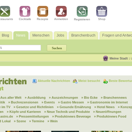
staurants
Cocktails
Rezepte
Anmelden
Shop
Registrieren
Blog
News
Menschen
Jobs
Branchenbuch
Fragen und Antwo
Meine Stadt :
Aktuelle Nachrichten
Meist besucht
Beste Bewertu
 Aus aller Welt
» Ausbildung
» Auszeichnungen
» Bio Ecke
» Branchennews
itik
» Buchrezensionen
» Events
» Gastro Messen
» Gastronomie im Internet
 im TV
» Gesetze und Richtlinien
» Gesunde Ernährung
» Hotel News
» Konzep
nen
» Köpfe und Karrieren
» Neue Technik und Produkte
» Neueröffnungen
astro.de
» Pressemitteilungen
» Produktnews Beverage
» Produktnews Food
d Lokal
» Szene
» Termine
» Wein