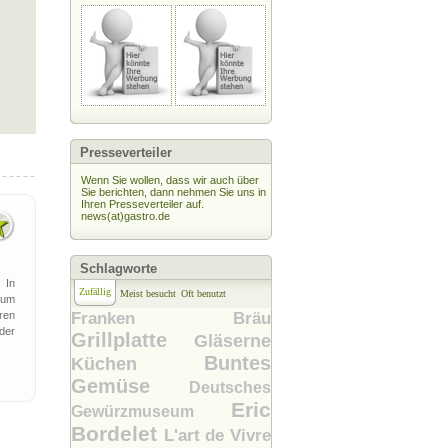
Presseverteiler
Wenn Sie wollen, dass wir auch über
Sie berichten, dann nehmen Sie uns in
Ihren Presseverteiler auf.
news(at)gastro.de
Schlagworte
 In
Zufällig
Meist besucht
Oft benutzt
zum
ren
Franken Bräu
der
Grillplatte
Gläserne
Buntes
Küchen
Gemüse
Deutsches
Eric
Gewürzmuseum
Bordelet
L'art de Vivre