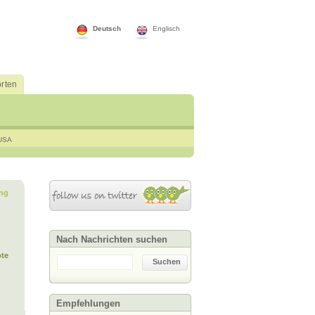
Deutsch
Englisch
rten
USA
ng
Nach Nachrichten suchen
te
Suchen
Empfehlungen