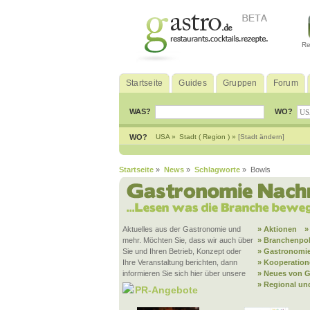
Re
Startseite
Guides
Gruppen
Forum
WAS?
WO?
WO?
USA »
Stadt ( Region ) »
[Stadt ändern]
Startseite
»
News
»
Schlagworte
» Bowls
Aktuelles aus der Gastronomie und
» Aktionen
»
mehr. Möchten Sie, dass wir auch über
» Branchenpol
Sie und Ihren Betrieb, Konzept oder
» Gastronomie
Ihre Veranstaltung berichten, dann
» Kooperatio
informieren Sie sich hier über unsere
» Neues von G
» Regional un
PR-Angebote