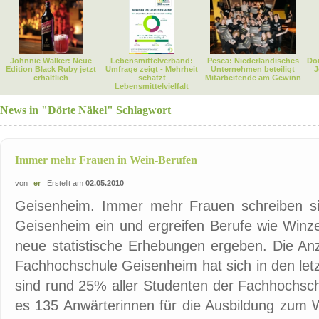
Johnnie Walker: Neue
Lebensmittelverband:
Pesca: Niederländisches
Dor
Edition Black Ruby jetzt
Umfrage zeigt - Mehrheit
Unternehmen beteiligt
J
erhältlich
schätzt
Mitarbeitende am Gewinn
Lebensmittelvielfalt
News in "Dörte Näkel" Schlagwort
Immer mehr Frauen in Wein-Berufen
von
er
Erstellt am
02.05.2010
Geisenheim. Immer mehr Frauen schreiben si
Geisenheim ein und ergreifen Berufe wie Winz
neue statistische Erhebungen ergeben. Die Anz
Fachhochschule Geisenheim hat sich in den let
sind rund 25% aller Studenten der Fachhochschu
es 135 Anwärterinnen für die Ausbildung zum 