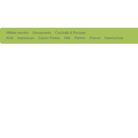
Affiliate werden
Restaurants
Cocktails & Rezepte
AGB
Impressum
Gastro Punkte
Hilfe
Partner
Presse
Datenschutz