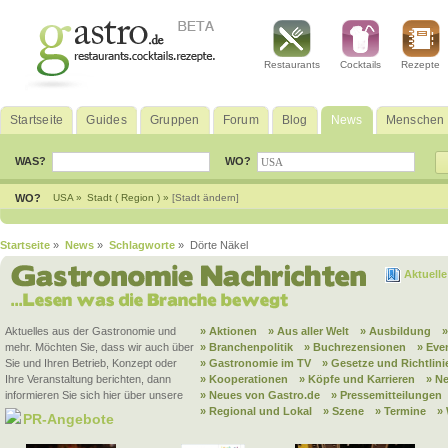
Restaurants
Cocktails
Rezepte
Startseite
Guides
Gruppen
Forum
Blog
News
Menschen
WAS?
WO?
WO?
USA »
Stadt ( Region ) »
[Stadt ändern]
Startseite
»
News
»
Schlagworte
» Dörte Näkel
Aktuell
Aktuelles aus der Gastronomie und
» Aktionen
» Aus aller Welt
» Ausbildung
mehr. Möchten Sie, dass wir auch über
» Branchenpolitik
» Buchrezensionen
» Eve
Sie und Ihren Betrieb, Konzept oder
» Gastronomie im TV
» Gesetze und Richtlini
Ihre Veranstaltung berichten, dann
» Kooperationen
» Köpfe und Karrieren
» N
informieren Sie sich hier über unsere
» Neues von Gastro.de
» Pressemitteilungen
» Regional und Lokal
» Szene
» Termine
»
PR-Angebote