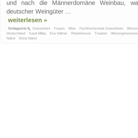
und nach die Männerdomäne Weinbau, was
deutscher Weingüter ...
weiterlesen »
Schlagworte
Geisenheim
Frauen
Wein
Fachhochschule Geisenheim
Winzer
Deutschland
Gault Millau
Eva Vollmer
Rheinhessen
Trauben
Winzergenossens
Näkel
Dörte Näkel