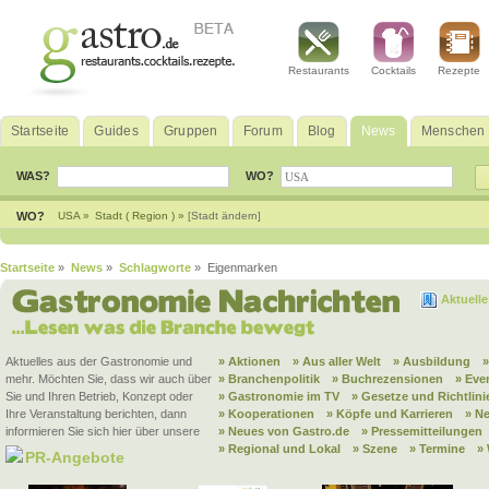
Restaurants
Cocktails
Rezepte
Startseite
Guides
Gruppen
Forum
Blog
News
Menschen
WAS?
WO?
WO?
USA »
Stadt ( Region ) »
[Stadt ändern]
Startseite
»
News
»
Schlagworte
» Eigenmarken
Aktuell
Aktuelles aus der Gastronomie und
» Aktionen
» Aus aller Welt
» Ausbildung
mehr. Möchten Sie, dass wir auch über
» Branchenpolitik
» Buchrezensionen
» Eve
Sie und Ihren Betrieb, Konzept oder
» Gastronomie im TV
» Gesetze und Richtlini
Ihre Veranstaltung berichten, dann
» Kooperationen
» Köpfe und Karrieren
» N
informieren Sie sich hier über unsere
» Neues von Gastro.de
» Pressemitteilungen
» Regional und Lokal
» Szene
» Termine
»
PR-Angebote