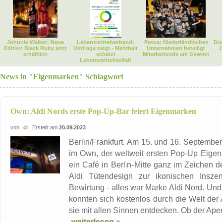
Johnnie Walker: Neue
Lebensmittelverband:
Pesca: Niederländisches
Dor
Edition Black Ruby jetzt
Umfrage zeigt - Mehrheit
Unternehmen beteiligt
J
erhältlich
schätzt
Mitarbeitende am Gewinn
Lebensmittelvielfalt
News in "Eigenmarken" Schlagwort
Own: Aldi Nords erste Pop-Up-Bar feiert Eigenmarken
von
cl
Erstellt am
20.09.2023
Berlin/Frankfurt. Am 15. und 16. Septembe
im Own, der weltweit ersten Pop-Up Eigen
ein Café in Berlin-Mitte ganz im Zeichen d
Aldi Tütendesign zur ikonischen Insze
Bewirtung - alles war Marke Aldi Nord. Und 
konnten sich kostenlos durch die Welt der
sie mit allen Sinnen entdecken. Ob der Aperit
weiterlesen »