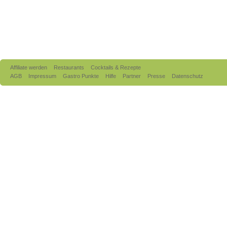
Affiliate werden
Restaurants
Cocktails & Rezepte
AGB
Impressum
Gastro Punkte
Hilfe
Partner
Presse
Datenschutz