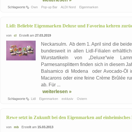
Schlagworte
Own
Pop-up Bar
ALDI Nord
Eigenmarken
Lidl: Beliebte Eigenmarken Deluxe und Favorina kehren zurü
von
cl
Erstellt am
27.03.2019
Neckarsulm. Ab dem 1. April sind die beid
bundesweit in allen Lidl-Filialen erhältli
Wurstartikeln von „Deluxe“wie Lam
Parmesansplittern finden sich in diesem Ja
Balsamico di Modena oder Avocado-Öl im
Macarons oder eine feine Crème Brûlée r
ab. Für ...
weiterlesen »
Schlagworte
Lidl
Eigenmarken
exklusiv
Ostern
Rewe setzt in Zukunft bei den Eigenmarken auf einheimisches 
von
mb
Erstellt am
15.03.2013