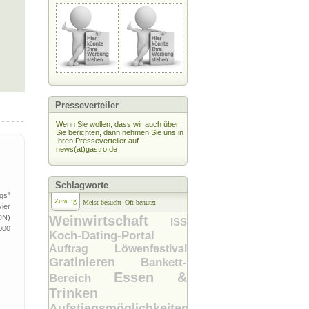
Presseverteiler
Wenn Sie wollen, dass wir auch über
Sie berichten, dann nehmen Sie uns in
Ihren Presseverteiler auf.
news(at)gastro.de
Schlagworte
gs"
Zufällig
Meist besucht
Oft benutzt
vier
DN)
Weinwirtschaft
ISS
000
Koch-Dating-Portal
Auftrag
Löwenfestival
Gratinieren
Bankett-
Essen &
Bereich
Trinken
Aufstiegsmöglichkeiten