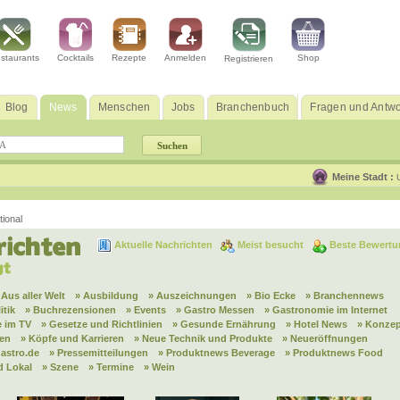
staurants
Cocktails
Rezepte
Anmelden
Shop
Registrieren
Blog
News
Menschen
Jobs
Branchenbuch
Fragen und Antwo
Meine Stadt :
ional
Aktuelle Nachrichten
Meist besucht
Beste Bewertu
 Aus aller Welt
» Ausbildung
» Auszeichnungen
» Bio Ecke
» Branchennews
itik
» Buchrezensionen
» Events
» Gastro Messen
» Gastronomie im Internet
 im TV
» Gesetze und Richtlinien
» Gesunde Ernährung
» Hotel News
» Konzep
nen
» Köpfe und Karrieren
» Neue Technik und Produkte
» Neueröffnungen
astro.de
» Pressemitteilungen
» Produktnews Beverage
» Produktnews Food
d Lokal
» Szene
» Termine
» Wein