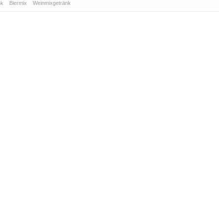
nk
Biermix
Weinmixgetränk