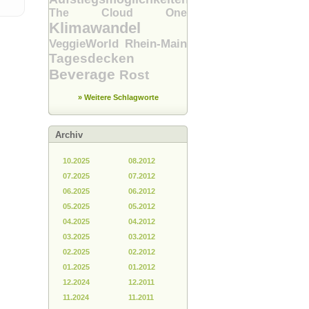
The Cloud One
Klimawandel
VeggieWorld Rhein-Main
Tagesdecken
Beverage
Rost
» Weitere Schlagworte
Archiv
10.2025
08.2012
07.2025
07.2012
06.2025
06.2012
05.2025
05.2012
04.2025
04.2012
03.2025
03.2012
02.2025
02.2012
01.2025
01.2012
12.2024
12.2011
11.2024
11.2011