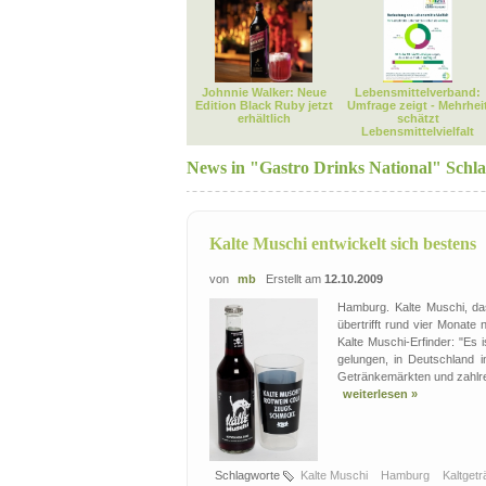
Johnnie Walker: Neue
Lebensmittelverband:
Edition Black Ruby jetzt
Umfrage zeigt - Mehrhei
erhältlich
schätzt
Lebensmittelvielfalt
News in "Gastro Drinks National" Schl
Kalte Muschi entwickelt sich bestens
von
mb
Erstellt am
12.10.2009
Hamburg. Kalte Muschi, das
übertrifft rund vier Monate
Kalte Muschi-Erfinder: "Es
gelungen, in Deutschland 
Getränkemärkten und zahlre
weiterlesen »
Schlagworte
Kalte Muschi
Hamburg
Kaltget