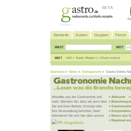
Re
Startseite
Guides
Gruppen
Forum
WAS?
WO?
WO?
USA »
Stadt ( Region ) »
[Stadt ändern]
Startseite
»
News
»
Schlagworte
» Gastro Drinks Nat
Aktuelles aus der Gastronomie und
» Aktionen
»
mehr. Möchten Sie, dass wir auch über
» Branchenpol
Sie und Ihren Betrieb, Konzept oder
» Gastronomie
Ihre Veranstaltung berichten, dann
» Kooperatio
informieren Sie sich hier über unsere
» Neues von G
» Regional un
PR-Angebote