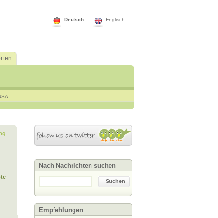
Deutsch
Englisch
rten
USA
ng
Nach Nachrichten suchen
te
Suchen
Empfehlungen