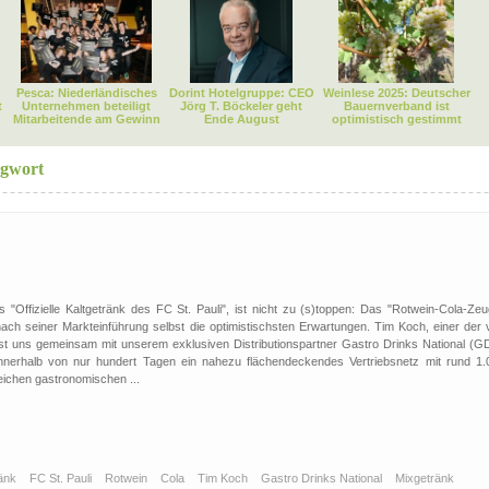
Pesca: Niederländisches
Dorint Hotelgruppe: CEO
Weinlese 2025: Deutscher
t
Unternehmen beteiligt
Jörg T. Böckeler geht
Bauernverband ist
Mitarbeitende am Gewinn
Ende August
optimistisch gestimmt
agwort
 "Offizielle Kaltgetränk des FC St. Pauli", ist nicht zu (s)toppen: Das "Rotwein-Cola-Zeu
 nach seiner Markteinführung selbst die optimistischsten Erwartungen. Tim Koch, einer der 
 ist uns gemeinsam mit unserem exklusiven Distributionspartner Gastro Drinks National (G
innerhalb von nur hundert Tagen ein nahezu flächendeckendes Vertriebsnetz mit rund 1.
ichen gastronomischen ...
ränk
FC St. Pauli
Rotwein
Cola
Tim Koch
Gastro Drinks National
Mixgetränk