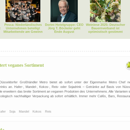
Pesca: Niederländisches
Dorint Hotelgruppe: CEO
Weinlese 2025: Deutscher
t
Unternehmen beteiligt
Jörg T. Böckeler geht
Bauernverband ist
Mitarbeitende am Gewinn
Ende August
optimistisch gestimmt
tert veganes Sortiment
 Düsseldorfer Großhändler Metro bietet ab sofort unter der Eigenmarke Metro Chef n
Drinks an. Hafer-, Mandel-, Kokos-, Reis- oder Sojadrink – Getränke auf Basis von Nüss
de erweitern das breite Sortiment an veganen Produkten des Unternehmens. Alle Varianten s
ökologisch nachhaltiger Verpackung ab sofort erhältlich. Immer mehr Cafés, Bars, Restaura
afer
Soja
Mandel
Kokos
Reis
ada