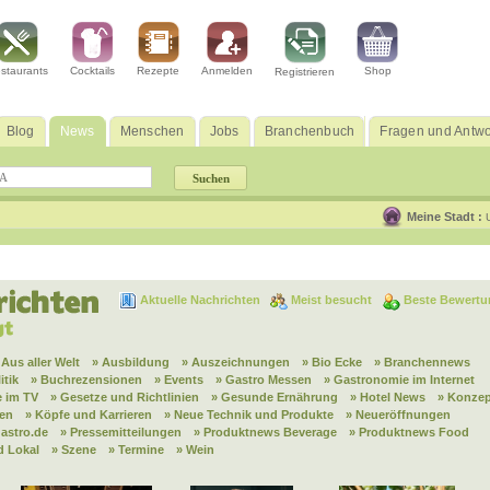
staurants
Cocktails
Rezepte
Anmelden
Shop
Registrieren
Blog
News
Menschen
Jobs
Branchenbuch
Fragen und Antwo
Meine Stadt :
Aktuelle Nachrichten
Meist besucht
Beste Bewertu
 Aus aller Welt
» Ausbildung
» Auszeichnungen
» Bio Ecke
» Branchennews
itik
» Buchrezensionen
» Events
» Gastro Messen
» Gastronomie im Internet
 im TV
» Gesetze und Richtlinien
» Gesunde Ernährung
» Hotel News
» Konzep
nen
» Köpfe und Karrieren
» Neue Technik und Produkte
» Neueröffnungen
astro.de
» Pressemitteilungen
» Produktnews Beverage
» Produktnews Food
d Lokal
» Szene
» Termine
» Wein