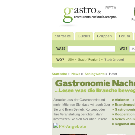
Re
Startseite
Guides
Gruppen
Forum
WAS?
WO?
WO?
USA »
Stadt ( Region ) »
[Stadt ändern]
Startseite
»
News
»
Schlagworte
» Hafer
Aktuelles aus der Gastronomie und
» Aktionen
»
mehr. Möchten Sie, dass wir auch über
» Branchenpol
Sie und Ihren Betrieb, Konzept oder
» Gastronomie
Ihre Veranstaltung berichten, dann
» Kooperatio
informieren Sie sich hier über unsere
» Neues von G
» Regional un
PR-Angebote