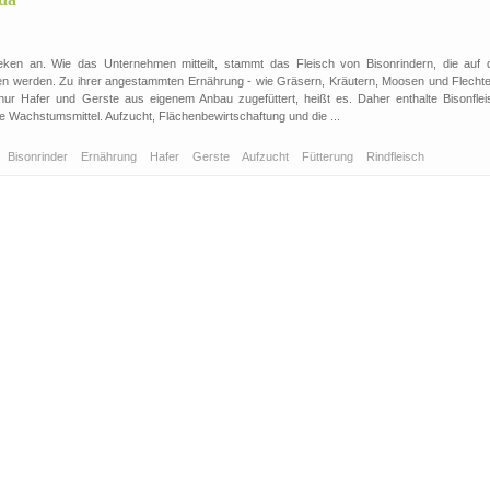
heken an. Wie das Unternehmen mitteilt, stammt das Fleisch von Bisonrindern, die auf 
en werden. Zu ihrer angestammten Ernährung - wie Gräsern, Kräutern, Moosen und Flechte
nur Hafer und Gerste aus eigenem Anbau zugefüttert, heißt es. Daher enthalte Bisonflei
e Wachstumsmittel. Aufzucht, Flächenbewirtschaftung und die ...
Bisonrinder
Ernährung
Hafer
Gerste
Aufzucht
Fütterung
Rindfleisch