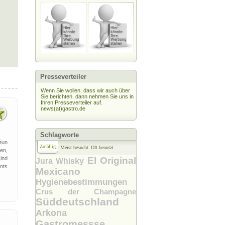
Presseverteiler
Wenn Sie wollen, dass wir auch über
Sie berichten, dann nehmen Sie uns in
Ihren Presseverteiler auf.
news(at)gastro.de
Schlagworte
eun
Zufällig
Meist besucht
Oft benutzt
en,
ind
El Original
Jura Whisky
nts
Mexicano
Hygienebestimmungen
Crus der Champagne
Süddeutschland
Arkona
Gastromessse