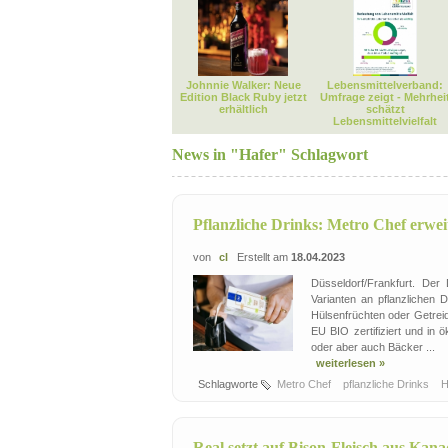
Johnnie Walker: Neue
Lebensmittelverband:
Edition Black Ruby jetzt
Umfrage zeigt - Mehrhei
erhältlich
schätzt
Lebensmittelvielfalt
News in "Hafer" Schlagwort
Pflanzliche Drinks: Metro Chef erwei
von
cl
Erstellt am
18.04.2023
Düsseldorf/Frankfurt. Der
Varianten an pflanzlichen 
Hülsenfrüchten oder Getrei
EU BIO zertifiziert und in 
oder aber auch Bäcker ...
weiterlesen »
Schlagworte
Metro Chef
pflanzliche Drinks
H
Real setzt auf Bison-Fleisch aus Kan