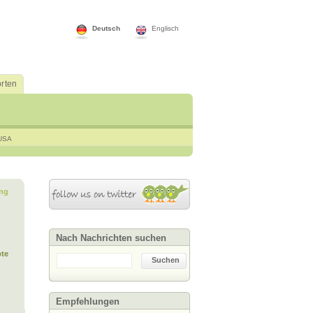
Deutsch
Englisch
rten
USA
ng
Nach Nachrichten suchen
te
Suchen
Empfehlungen