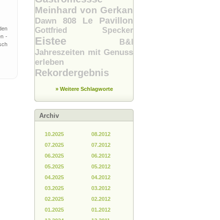
Meinhard von Gerkan
Le Pavillon
Dawn 808
den
Gottfried Specker
n -
Eistee
B&I
sch
Jahreszeiten mit Genuss
erleben
Rekordergebnis
» Weitere Schlagworte
Archiv
10.2025
08.2012
07.2025
07.2012
06.2025
06.2012
05.2025
05.2012
04.2025
04.2012
03.2025
03.2012
02.2025
02.2012
01.2025
01.2012