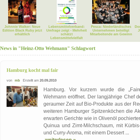
Johnnie Walker: Neue
Lebensmittelverband:
Pesca: Niederländisches
Dor
Edition Black Ruby jetzt
Umfrage zeigt - Mehrheit
Unternehmen beteiligt
J
erhältlich
schätzt
Mitarbeitende am Gewinn
Lebensmittelvielfalt
News in "Heinz-Otto Wehmann" Schlagwort
Hamburg kocht mal fair
von
mb
Erstellt am
20.09.2010
Hamburg. Vor kurzem wurde die „Fair
Wehmann eröffnet. Der langjährige Chef d
geraumer Zeit auf Bio-Produkte aus der Re
weiteren Hamburger Spitzenköchen die Akt
erwarten Gerichte wie in Olivenöl pochierte
Quinua und Zimt-Milchschaum, mit Kürbis
und Curry-Aroma, mit einem Dessert ...
weiterlesen »