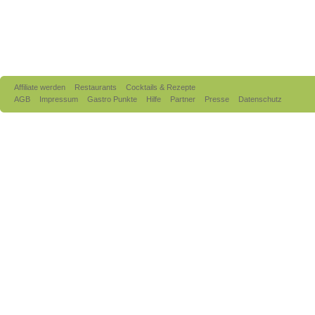
Affiliate werden
Restaurants
Cocktails & Rezepte
AGB
Impressum
Gastro Punkte
Hilfe
Partner
Presse
Datenschutz