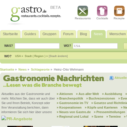
Restaurants
Cocktails
Rezepte
Startseite
Guides
Gruppen
Forum
Blog
News
Menschen
WAS?
WO?
WO?
USA »
Stadt ( Region ) »
[Stadt ändern]
Startseite
»
News
»
Schlagworte
» Heinz-Otto Wehmann
Aktuell
Aktuelles aus der Gastronomie und
» Aktionen
» Aus aller Welt
» Ausbildung
mehr. Möchten Sie, dass wir auch über
» Branchenpolitik
» Buchrezensionen
» Eve
Sie und Ihren Betrieb, Konzept oder
» Gastronomie im TV
» Gesetze und Richtlini
Ihre Veranstaltung berichten, dann
» Kooperationen
» Köpfe und Karrieren
» N
informieren Sie sich hier über unsere
» Neues von Gastro.de
» Pressemitteilungen
» Regional und Lokal
» Szene
» Termine
»
PR-Angebote