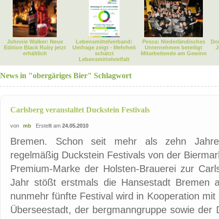
Johnnie Walker: Neue
Lebensmittelverband:
Pesca: Niederländisches
Dor
Edition Black Ruby jetzt
Umfrage zeigt - Mehrheit
Unternehmen beteiligt
J
erhältlich
schätzt
Mitarbeitende am Gewinn
Lebensmittelvielfalt
News in "obergäriges Bier" Schlagwort
Carlsberg veranstaltet Duckstein Festivals
von
mb
Erstellt am
24.05.2010
Bremen. Schon seit mehr als zehn Jahre
regelmäßig Duckstein Festivals von der Biermark
Premium-Marke der Holsten-Brauerei zur Carl
Jahr stößt erstmals die Hansestadt Bremen al
nunmehr fünfte Festival wird in Kooperation mit 
Überseestadt, der bergmanngruppe sowie der 