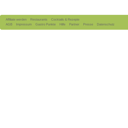
Affiliate werden
Restaurants
Cocktails & Rezepte
AGB
Impressum
Gastro Punkte
Hilfe
Partner
Presse
Datenschutz