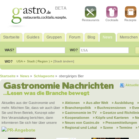
Restaurants
Cocktails
Rezepte
Startseite
Guides
Gruppen
Forum
Blog
News
Menschen
WAS?
WO?
WO?
USA »
Stadt ( Region ) »
[Stadt ändern]
Startseite
»
News
»
Schlagworte
» obergäriges Bier
Aktuell
Aktuelles aus der Gastronomie und
» Aktionen
» Aus aller Welt
» Ausbildung
mehr. Möchten Sie, dass wir auch über
» Branchenpolitik
» Buchrezensionen
» Eve
Sie und Ihren Betrieb, Konzept oder
» Gastronomie im TV
» Gesetze und Richtlini
Ihre Veranstaltung berichten, dann
» Kooperationen
» Köpfe und Karrieren
» N
informieren Sie sich hier über unsere
» Neues von Gastro.de
» Pressemitteilungen
» Regional und Lokal
» Szene
» Termine
»
PR-Angebote