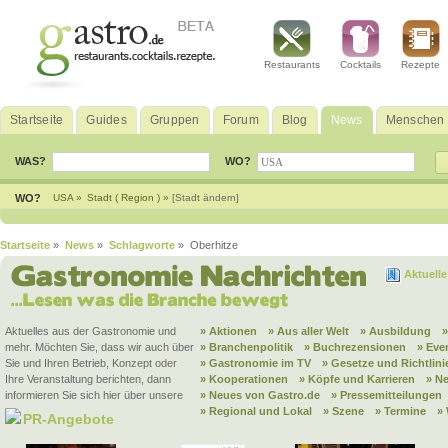
Restaurants
Cocktails
Rezepte
Startseite
Guides
Gruppen
Forum
Blog
News
Menschen
WAS?
WO?
WO?
USA »
Stadt ( Region ) »
[Stadt ändern]
Startseite
»
News
»
Schlagworte
» Oberhitze
Aktuell
Aktuelles aus der Gastronomie und
» Aktionen
» Aus aller Welt
» Ausbildung
mehr. Möchten Sie, dass wir auch über
» Branchenpolitik
» Buchrezensionen
» Eve
Sie und Ihren Betrieb, Konzept oder
» Gastronomie im TV
» Gesetze und Richtlini
Ihre Veranstaltung berichten, dann
» Kooperationen
» Köpfe und Karrieren
» N
informieren Sie sich hier über unsere
» Neues von Gastro.de
» Pressemitteilungen
» Regional und Lokal
» Szene
» Termine
»
PR-Angebote