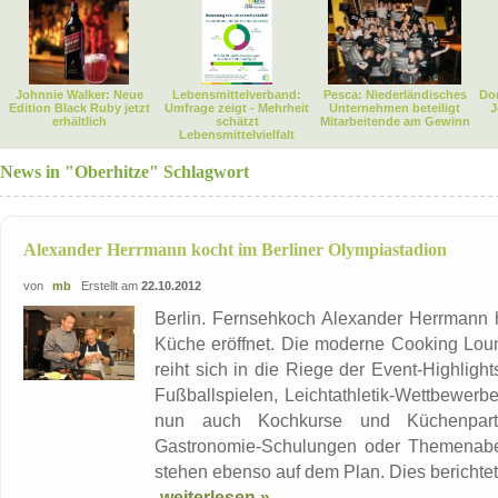
Johnnie Walker: Neue
Lebensmittelverband:
Pesca: Niederländisches
Dor
Edition Black Ruby jetzt
Umfrage zeigt - Mehrheit
Unternehmen beteiligt
J
erhältlich
schätzt
Mitarbeitende am Gewinn
Lebensmittelvielfalt
News in "Oberhitze" Schlagwort
Alexander Herrmann kocht im Berliner Olympiastadion
von
mb
Erstellt am
22.10.2012
Berlin. Fernsehkoch Alexander Herrmann 
Küche eröffnet. Die moderne Cooking Loun
reiht sich in die Riege der Event-Highlig
Fußballspielen, Leichtathletik-Wettbewer
nun auch Kochkurse und Küchenpartys
Gastronomie-Schulungen oder Themenabe
stehen ebenso auf dem Plan. Dies berichtet
weiterlesen »