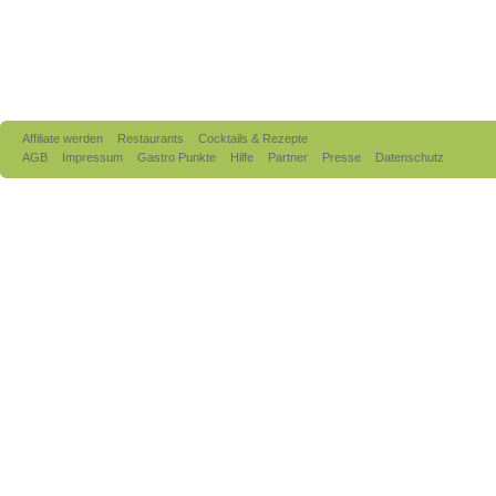
Affiliate werden
Restaurants
Cocktails & Rezepte
AGB
Impressum
Gastro Punkte
Hilfe
Partner
Presse
Datenschutz