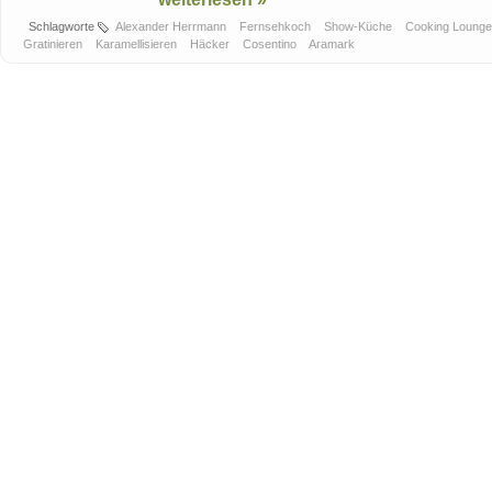
Schlagworte
Alexander Herrmann
Fernsehkoch
Show-Küche
Cooking Loung
Gratinieren
Karamellisieren
Häcker
Cosentino
Aramark