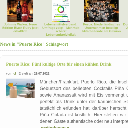
Johnnie Walker: Neue
Lebensmittelverband:
Pesca: Niederländisches
Dor
Edition Black Ruby jetzt
Umfrage zeigt - Mehrheit
Unternehmen beteiligt
J
erhältlich
schätzt
Mitarbeitende am Gewinn
Lebensmittelvielfalt
News in "Puerto Rico" Schlagwort
Puerto Rico: Fünf kultige Orte für einen kühlen Drink
von
cl
Erstellt am
29.07.2022
München/Frankfurt. Puerto Rico, die Inse
Geburtsort des beliebten Cocktails Piñ
sowie Ananassaft wird mit Eis vermengt u
perfekt als Drink unter der karibischen S
tatsächlich erfunden hat, darüber herrsch
Piña Colada ist köstlich. Hier stellen wir
denen Gäste authentische oder neu interpret
weiterlesen »