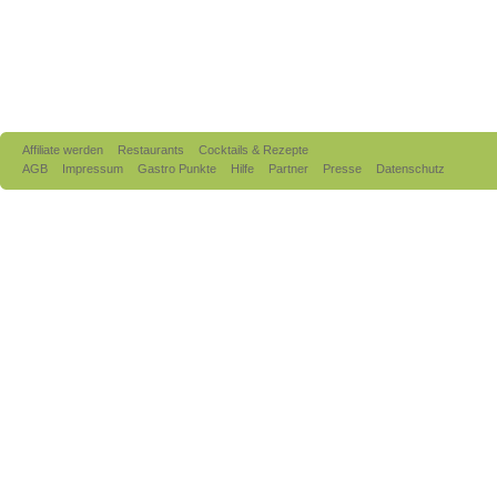
Affiliate werden
Restaurants
Cocktails & Rezepte
AGB
Impressum
Gastro Punkte
Hilfe
Partner
Presse
Datenschutz