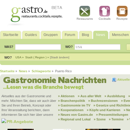
Restaurants
Cocktails
Rezepte
Startseite
Guides
Gruppen
Forum
Blog
News
Menschen
WAS?
WO?
WO?
USA »
Stadt ( Region ) »
[Stadt ändern]
Startseite
»
News
»
Schlagworte
» Puerto Rico
Aktuell
Aktuelles aus der Gastronomie und
» Aktionen
» Aus aller Welt
» Ausbildung
mehr. Möchten Sie, dass wir auch über
» Branchenpolitik
» Buchrezensionen
» Eve
Sie und Ihren Betrieb, Konzept oder
» Gastronomie im TV
» Gesetze und Richtlini
Ihre Veranstaltung berichten, dann
» Kooperationen
» Köpfe und Karrieren
» N
informieren Sie sich hier über unsere
» Neues von Gastro.de
» Pressemitteilungen
» Regional und Lokal
» Szene
» Termine
»
PR-Angebote