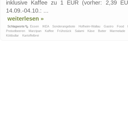
inklusive Kaffee zu 1 EUR (vorher: 2,39 E
14.09.-04.10.: ...
weiterlesen »
Schlagworte
Essen
IKEA
Sonderangebote
Hofheim-Wallau
Gastro
Food
Preiselbeeren
Marzipan
Kaffee
Frühstück
Salami
Käse
Butter
Marmelade
Köttbullar
Kartoffelbrei