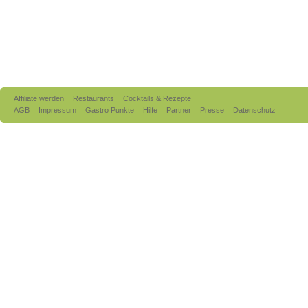
Affiliate werden
Restaurants
Cocktails & Rezepte
AGB
Impressum
Gastro Punkte
Hilfe
Partner
Presse
Datenschutz