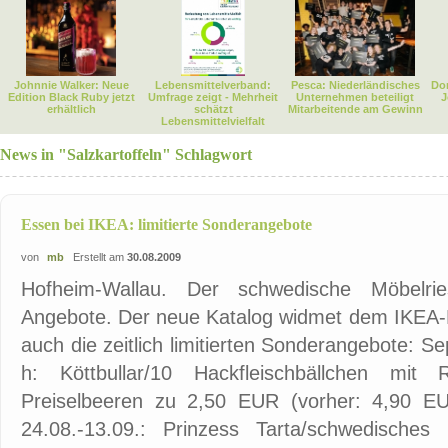
Johnnie Walker: Neue
Lebensmittelverband:
Pesca: Niederländisches
Dor
Edition Black Ruby jetzt
Umfrage zeigt - Mehrheit
Unternehmen beteiligt
J
erhältlich
schätzt
Mitarbeitende am Gewinn
Lebensmittelvielfalt
News in "Salzkartoffeln" Schlagwort
Essen bei IKEA: limitierte Sonderangebote
von
mb
Erstellt am
30.08.2009
Hofheim-Wallau. Der schwedische Möbelrie
Angebote. Der neue Katalog widmet dem IKEA-F
auch die zeitlich limitierten Sonderangebote: 
h: Köttbullar/10 Hackfleischbällchen mit 
Preiselbeeren zu 2,50 EUR (vorher: 4,90 E
24.08.-13.09.: Prinzess Tarta/schwedisches