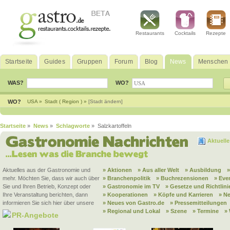
Restaurants
Cocktails
Rezepte
Startseite
Guides
Gruppen
Forum
Blog
News
Menschen
WAS?
WO?
WO?
USA »
Stadt ( Region ) »
[Stadt ändern]
Startseite
»
News
»
Schlagworte
» Salzkartoffeln
Aktuell
Aktuelles aus der Gastronomie und
» Aktionen
» Aus aller Welt
» Ausbildung
mehr. Möchten Sie, dass wir auch über
» Branchenpolitik
» Buchrezensionen
» Eve
Sie und Ihren Betrieb, Konzept oder
» Gastronomie im TV
» Gesetze und Richtlini
Ihre Veranstaltung berichten, dann
» Kooperationen
» Köpfe und Karrieren
» N
informieren Sie sich hier über unsere
» Neues von Gastro.de
» Pressemitteilungen
» Regional und Lokal
» Szene
» Termine
»
PR-Angebote