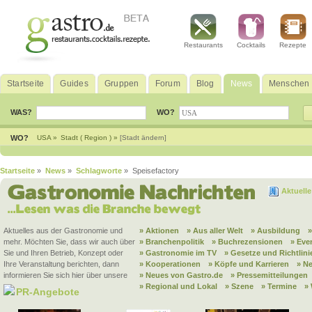
Restaurants
Cocktails
Rezepte
Startseite
Guides
Gruppen
Forum
Blog
News
Menschen
WAS?
WO?
WO?
USA »
Stadt ( Region ) »
[Stadt ändern]
Startseite
»
News
»
Schlagworte
» Speisefactory
Aktuell
Aktuelles aus der Gastronomie und
» Aktionen
» Aus aller Welt
» Ausbildung
mehr. Möchten Sie, dass wir auch über
» Branchenpolitik
» Buchrezensionen
» Eve
Sie und Ihren Betrieb, Konzept oder
» Gastronomie im TV
» Gesetze und Richtlini
Ihre Veranstaltung berichten, dann
» Kooperationen
» Köpfe und Karrieren
» N
informieren Sie sich hier über unsere
» Neues von Gastro.de
» Pressemitteilungen
» Regional und Lokal
» Szene
» Termine
»
PR-Angebote