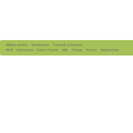
Affiliate werden
Restaurants
Cocktails & Rezepte
AGB
Impressum
Gastro Punkte
Hilfe
Partner
Presse
Datenschutz