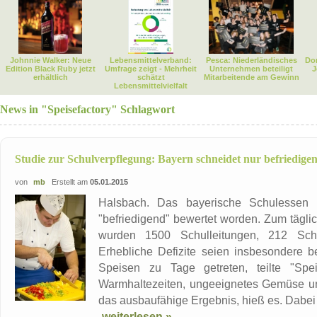
Johnnie Walker: Neue
Lebensmittelverband:
Pesca: Niederländisches
Dor
Edition Black Ruby jetzt
Umfrage zeigt - Mehrheit
Unternehmen beteiligt
J
erhältlich
schätzt
Mitarbeitende am Gewinn
Lebensmittelvielfalt
News in "Speisefactory" Schlagwort
Studie zur Schulverpflegung: Bayern schneidet nur befriedige
von
mb
Erstellt am
05.01.2015
Halsbach. Das bayerische Schulessen i
"befriedigend" bewertet worden. Zum tägli
wurden 1500 Schulleitungen, 212 Schu
Erhebliche Defizite seien insbesondere 
Speisen zu Tage getreten, teilte "Spei
Warmhaltezeiten, ungeeignetes Gemüse und
das ausbaufähige Ergebnis, hieß es. Dabei h
weiterlesen »