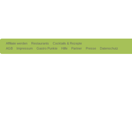
Affiliate werden
Restaurants
Cocktails & Rezepte
AGB
Impressum
Gastro Punkte
Hilfe
Partner
Presse
Datenschutz