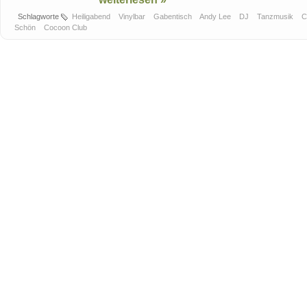
Schlagworte
Heiligabend
Vinylbar
Gabentisch
Andy Lee
DJ
Tanzmusik
C
Schön
Cocoon Club