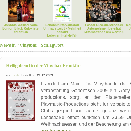
Johnnie Walker: Neue
Lebensmittelverband:
Pesca: Niederländisches
Dor
Edition Black Ruby jetzt
Umfrage zeigt - Mehrheit
Unternehmen beteiligt
J
erhältlich
schätzt
Mitarbeitende am Gewinn
Lebensmittelvielfalt
News in "Vinylbar" Schlagwort
Heiligabend in der Vinylbar Frankfurt
von
mb
Erstellt am
21.12.2009
Frankfurt am Main. Die Vinylbar In der 
Veranstaltung Gabentisch 2009 ein. Andy
productions, sorgt an den Plattentelle
Playmusic-Productions steht für verspielt
Clubs gespielt und zu der getanzt werd
Landstraße öffnet pünktlich um 23.59 Uh
Weihnachtsessen und der Bescherung am W
weiterlesen »