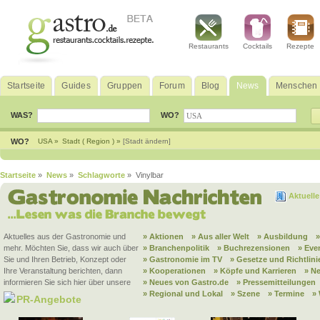
Restaurants
Cocktails
Rezepte
Startseite
Guides
Gruppen
Forum
Blog
News
Menschen
WAS?
WO?
WO?
USA »
Stadt ( Region ) »
[Stadt ändern]
Startseite
»
News
»
Schlagworte
» Vinylbar
Aktuell
Aktuelles aus der Gastronomie und
» Aktionen
» Aus aller Welt
» Ausbildung
mehr. Möchten Sie, dass wir auch über
» Branchenpolitik
» Buchrezensionen
» Eve
Sie und Ihren Betrieb, Konzept oder
» Gastronomie im TV
» Gesetze und Richtlini
Ihre Veranstaltung berichten, dann
» Kooperationen
» Köpfe und Karrieren
» N
informieren Sie sich hier über unsere
» Neues von Gastro.de
» Pressemitteilungen
» Regional und Lokal
» Szene
» Termine
»
PR-Angebote