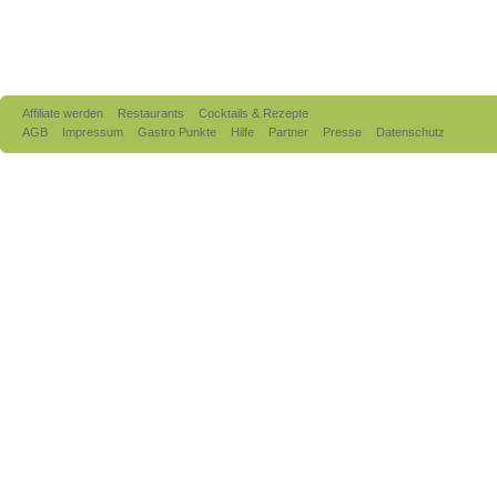
Affiliate werden
Restaurants
Cocktails & Rezepte
AGB
Impressum
Gastro Punkte
Hilfe
Partner
Presse
Datenschutz