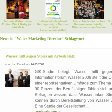
Johnnie Walker: Neue
Lebensmittelverband:
Pesca: Niederländisches
Dor
Edition Black Ruby jetzt
Umfrage zeigt - Mehrheit
Unternehmen beteiligt
J
erhältlich
schätzt
Mitarbeitende am Gewinn
Lebensmittelvielfalt
News in "Water Marketing Director" Schlagwort
Wasser hilft gegen Stress am Arbeitsplatz
von
bs
Erstellt am
24.03.2009
GfK-Studie belegt: Wasser hilft geg
Informationsforum Wasser 2009 stellt die
einer repräsentativen Umfrage zum Thema „
90 Prozent der Berufstätigen fühlen sich a
Befragten wissen, dass Wassertrinken Str
können durch Bereitstellung von Wasser 
Eine Studie der Gesellschaft ...
weiterlesen »