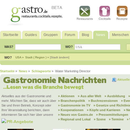
Restaurants
Cocktails
Rezepte
Startseite
Guides
Gruppen
Forum
Blog
News
Menschen
WAS?
WO?
WO?
USA »
Stadt ( Region ) »
[Stadt ändern]
Startseite
»
News
»
Schlagworte
» Water Marketing Director
Aktuell
Aktuelles aus der Gastronomie und
» Aktionen
» Aus aller Welt
» Ausbildung
mehr. Möchten Sie, dass wir auch über
» Branchenpolitik
» Buchrezensionen
» Eve
Sie und Ihren Betrieb, Konzept oder
» Gastronomie im TV
» Gesetze und Richtlini
Ihre Veranstaltung berichten, dann
» Kooperationen
» Köpfe und Karrieren
» N
informieren Sie sich hier über unsere
» Neues von Gastro.de
» Pressemitteilungen
» Regional und Lokal
» Szene
» Termine
»
PR-Angebote