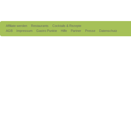
Affiliate werden
Restaurants
Cocktails & Rezepte
AGB
Impressum
Gastro Punkte
Hilfe
Partner
Presse
Datenschutz