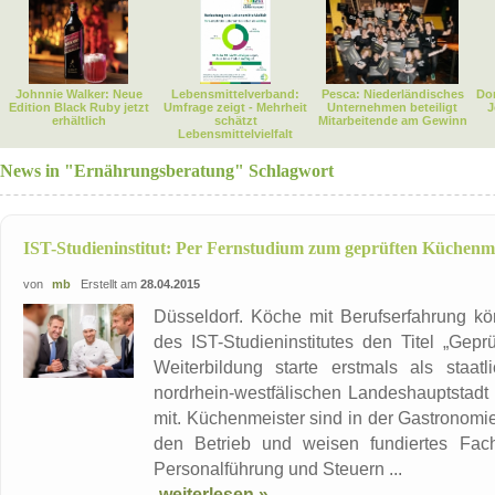
Johnnie Walker: Neue
Lebensmittelverband:
Pesca: Niederländisches
Dor
Edition Black Ruby jetzt
Umfrage zeigt - Mehrheit
Unternehmen beteiligt
J
erhältlich
schätzt
Mitarbeitende am Gewinn
Lebensmittelvielfalt
News in "Ernährungsberatung" Schlagwort
IST-Studieninstitut: Per Fernstudium zum geprüften Küchenme
von
mb
Erstellt am
28.04.2015
Düsseldorf. Köche mit Berufserfahrung k
des IST-Studieninstitutes den Titel „Gepr
Weiterbildung starte erstmals als staatl
nordrhein-westfälischen Landeshauptstadt D
mit. Küchenmeister sind in der Gastronomi
den Betrieb und weisen fundiertes Fach
Personalführung und Steuern ...
weiterlesen »