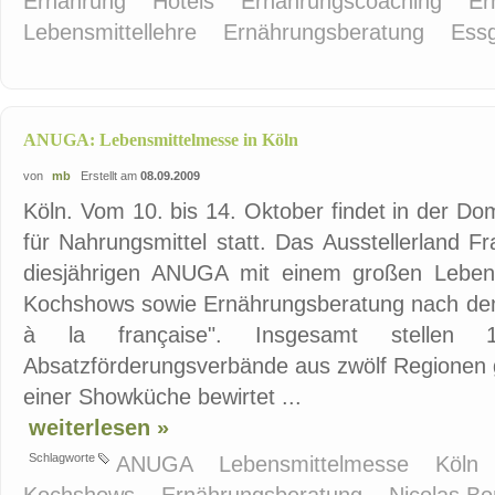
Ernährung
Hotels
Ernährungscoaching
Er
Lebensmittellehre
Ernährungsberatung
Ess
ANUGA: Lebensmittelmesse in Köln
von
mb
Erstellt am
08.09.2009
Köln. Vom 10. bis 14. Oktober findet in der Do
für Nahrungsmittel statt. Das Ausstellerland Fr
diesjährigen ANUGA mit einem großen Lebensmi
Kochshows sowie Ernährungsberatung nach de
à la française". Insgesamt stelle
Absatzförderungsverbände aus zwölf Regionen g
einer Showküche bewirtet ...
weiterlesen »
Schlagworte
ANUGA
Lebensmittelmesse
Köln