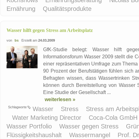
Kochshows
Ernährungsberatung
Nicolas Bo
Ernährung
Qualitätsprodukte
Wasser hilft gegen Stress am Arbeitsplatz
von
bs
Erstellt am
24.03.2009
GfK-Studie belegt: Wasser hilft geg
Informationsforum Wasser 2009 stellt die
einer repräsentativen Umfrage zum Thema „
90 Prozent der Berufstätigen fühlen sich a
Befragten wissen, dass Wassertrinken Str
können durch Bereitstellung von Wasser 
Eine Studie der Gesellschaft ...
weiterlesen »
Schlagworte
Wasser
Stress
Stress am Arbeitsp
Water Marketing Director
Coca-Cola Gmb
Wasser Portfolio
Wasser gegen Stress
Grün
Flüssigkeitshaushalt
Wassermangel
Prof. D