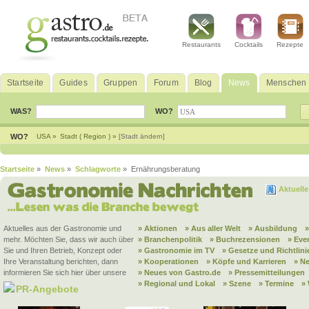
Restaurants
Cocktails
Rezepte
Startseite
Guides
Gruppen
Forum
Blog
News
Menschen
WAS?
WO?
WO?
USA »
Stadt ( Region ) »
[Stadt ändern]
Startseite
»
News
»
Schlagworte
» Ernährungsberatung
Aktuell
Aktuelles aus der Gastronomie und
» Aktionen
» Aus aller Welt
» Ausbildung
mehr. Möchten Sie, dass wir auch über
» Branchenpolitik
» Buchrezensionen
» Eve
Sie und Ihren Betrieb, Konzept oder
» Gastronomie im TV
» Gesetze und Richtlini
Ihre Veranstaltung berichten, dann
» Kooperationen
» Köpfe und Karrieren
» N
informieren Sie sich hier über unsere
» Neues von Gastro.de
» Pressemitteilungen
» Regional und Lokal
» Szene
» Termine
»
PR-Angebote