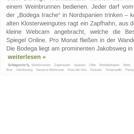
einem Weinbrunnen bedienen. Jeder darf vom
der „Bodega Irache“ in Nordspanien trinken –
alten Klosterweingutes ragt ein Zapfhahn, aus 
kleine Webcam angebracht, welche die Besu
Spiegel Online. Pro Monat fließen in der Wand
Die Bodega liegt am prominenten Jakobsweg in 
weiterlesen »
Schlagworte
Weinbrunnen
Zapfsäulen
Spanien
Olite
Weinliebhaber
Wein
Brot
Jakobsweg
Navarra-Weinroute
Ruta del Vino
Rosado
Tempranillo
Pamp