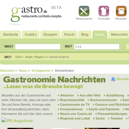
Restaurants
Cocktails
Rezepte
Startseite
Guides
Gruppen
Forum
Blog
News
Menschen
WAS?
WO?
WO?
USA »
Stadt ( Region ) »
[Stadt ändern]
Startseite
»
News
»
Schlagworte
» Weinliebhaber
Aktuell
Aktuelles aus der Gastronomie und
» Aktionen
» Aus aller Welt
» Ausbildung
mehr. Möchten Sie, dass wir auch über
» Branchenpolitik
» Buchrezensionen
» Eve
Sie und Ihren Betrieb, Konzept oder
» Gastronomie im TV
» Gesetze und Richtlini
Ihre Veranstaltung berichten, dann
» Kooperationen
» Köpfe und Karrieren
» N
informieren Sie sich hier über unsere
» Neues von Gastro.de
» Pressemitteilungen
» Regional und Lokal
» Szene
» Termine
»
PR-Angebote