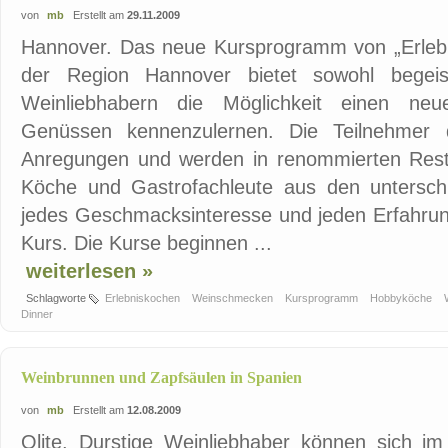
von
mb
Erstellt am
29.11.2009
Hannover. Das neue Kursprogramm von „Erleb
der Region Hannover bietet sowohl begei
Weinliebhabern die Möglichkeit einen ne
Genüssen kennenzulernen. Die Teilnehmer 
Anregungen und werden in renommierten Restau
Köche und Gastrofachleute aus den unterschie
jedes Geschmacksinteresse und jeden Erfahr
Kurs. Die Kurse beginnen ...
weiterlesen »
Schlagworte
Erlebniskochen
Weinschmecken
Kursprogramm
Hobbyköche
Dinner
Weinbrunnen und Zapfsäulen in Spanien
von
mb
Erstellt am
12.08.2009
Olite. Durstige Weinliebhaber können sich im