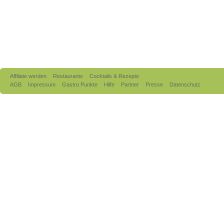
Affiliate werden
Restaurants
Cocktails & Rezepte
AGB
Impressum
Gastro Punkte
Hilfe
Partner
Presse
Datenschutz