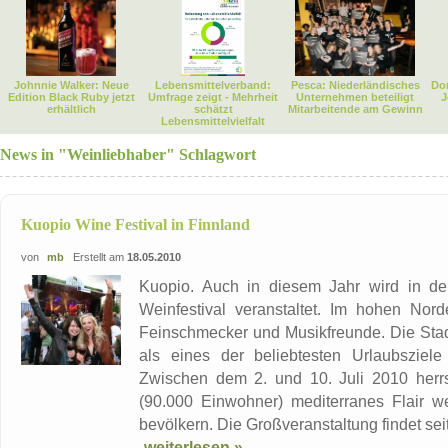
Johnnie Walker: Neue
Lebensmittelverband:
Pesca: Niederländisches
Dor
Edition Black Ruby jetzt
Umfrage zeigt - Mehrheit
Unternehmen beteiligt
J
erhältlich
schätzt
Mitarbeitende am Gewinn
Lebensmittelvielfalt
News in "Weinliebhaber" Schlagwort
Kuopio Wine Festival in Finnland
von
mb
Erstellt am
18.05.2010
Kuopio. Auch in diesem Jahr wird in der
Weinfestival veranstaltet. Im hohen Nord
Feinschmecker und Musikfreunde. Die Stadt 
als eines der beliebtesten Urlaubsziel
Zwischen dem 2. und 10. Juli 2010 herrs
(90.000 Einwohner) mediterranes Flair 
bevölkern. Die Großveranstaltung findet seit 
weiterlesen »