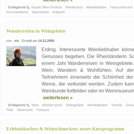
Schlagworte
Kuopio Wine Festival
Weinfestival
Weinliebhaber
Feinschmecker
Rosmarinlamm
Speisekarte
Antipasti
Wanderreisen in Weingebiete
von
mb
Erstellt am
14.12.2009
Erding. Interessierte Weinliebhaber kön
Genusses begeben. Die Rheinländerin Son
einem Jahr Wanderreisen in Weingebiete. 
Wein, Wandern & Wohlfühlen. Auf den
Teilnehmern einerseits die Schönheit de
Weine, die verkostet werden. Zudem kan
Weinkunde fortbilden oder im Weinmuseum me
weiterlesen »
Schlagworte
Wein
Wanderreisen
Weingebiete
Weinliebhaber
VinoVia
Genu
Pfalz
Steiermark
Toskana
Erlebniskochen & Weinschmecken: neues Kursprogramm