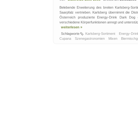
Belebende Erweiterung des breiten Karlsberg-Sor
Saarpfalz vertrieben. Karlsberg übernimmt die Dis
Österreich produzierte Energy-Drink Dark Dog en
verschiedene Körperfunktionen anregt und unterstütz
weiterlesen »
Schlagworte
Karlsberg-Sortiment
Energy-Dri
Cupana
Szenegastronomien
Mixen
Biermisch