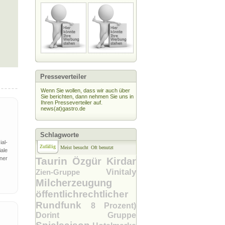
Presseverteiler
Wenn Sie wollen, dass wir auch über
Sie berichten, dann nehmen Sie uns in
Ihren Presseverteiler auf.
news(at)gastro.de
Schlagworte
al-
Zufällig
Meist besucht
Oft benutzt
ale
ner
Taurin
Özgür Kirdar
Vinitaly
Zien-Gruppe
Milcherzeugung
öffentlichrechtlicher
Rundfunk
8 Prozent)
Dorint Gruppe