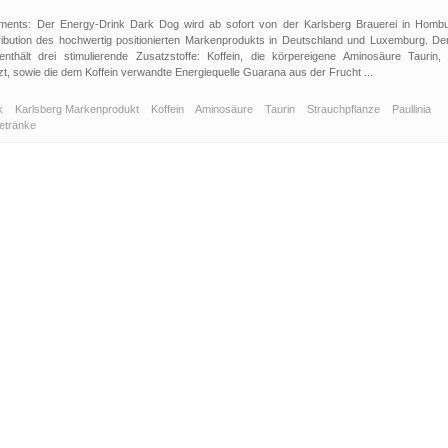
timents: Der Energy-Drink Dark Dog wird ab sofort von der Karlsberg Brauerei in Hombu
tribution des hochwertig positionierten Markenprodukts in Deutschland und Luxemburg. Der
thält drei stimulierende Zusatzstoffe: Koffein, die körpereigene Aminosäure Taurin, 
t, sowie die dem Koffein verwandte Energiequelle Guarana aus der Frucht ...
nk
Karlsberg Markenprodukt
Koffein
Aminosäure
Taurin
Strauchpflanze
Paullinia
getränke