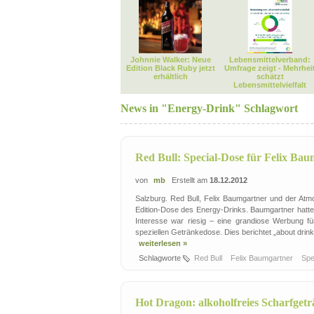
Johnnie Walker: Neue
Lebensmittelverband:
Edition Black Ruby jetzt
Umfrage zeigt - Mehrhei
erhältlich
schätzt
Lebensmittelvielfalt
News in "Energy-Drink" Schlagwort
Red Bull: Special-Dose für Felix Ba
von
mb
Erstellt am
18.12.2012
Salzburg. Red Bull, Felix Baumgartner und der At
Edition-Dose des Energy-Drinks. Baumgartner hatte
Interesse war riesig – eine grandiose Werbung f
speziellen Getränkedose. Dies berichtet „about drinks
weiterlesen »
Schlagworte
Red Bull
Felix Baumgartner
Spe
Hot Dragon: alkoholfreies Scharfget