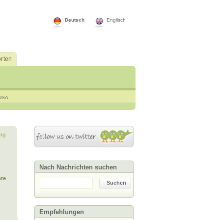
Deutsch
Englisch
rten
USA
ng
Nach Nachrichten suchen
te
Suchen
Empfehlungen