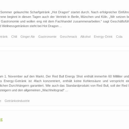
mer gelaunchte Scharfgetränk „Hot Dragon“ startet durch. Nach erfolgreicher Einführ
ene beginnt in diesen Tagen auch der Vertrieb in Berlin, München und Köln. „Wir setzen b
er Gastronomie und wollen eng mit dem Fachhandel zusammenarbeiten.“ sagt Geschäftsfüh
 Wellnessgetränken steht bei Hot Dragon ...
etränk
Chili
Ginger Ale
Gastronomie
Geschmack
Alkohol
Energy-Drink
Cola
m 1. November auf den Markt. Der Red Bull Energy Shot enthält immerhin 60 Milliliter und 
 Energy-Getränk ist 4fach konzentriert, enthält keine Kohlensäure und verspricht ei
glichen Durchhängern garantiert. Wie auch das Standardprodukt von Red Bull, soll der Red B
steigern und den allgemeinen „Wachheitsgrad“ ...
ke
Getränkeindustrie
ag