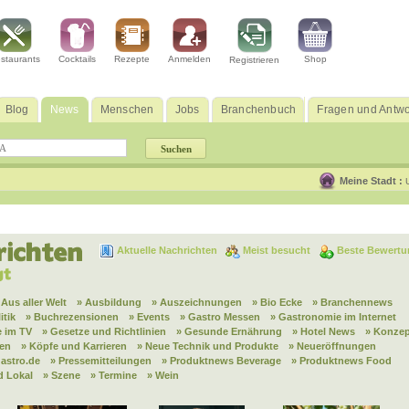
staurants
Cocktails
Rezepte
Anmelden
Shop
Registrieren
Blog
News
Menschen
Jobs
Branchenbuch
Fragen und Antwo
Meine Stadt :
Aktuelle Nachrichten
Meist besucht
Beste Bewertu
 Aus aller Welt
» Ausbildung
» Auszeichnungen
» Bio Ecke
» Branchennews
itik
» Buchrezensionen
» Events
» Gastro Messen
» Gastronomie im Internet
 im TV
» Gesetze und Richtlinien
» Gesunde Ernährung
» Hotel News
» Konzep
nen
» Köpfe und Karrieren
» Neue Technik und Produkte
» Neueröffnungen
astro.de
» Pressemitteilungen
» Produktnews Beverage
» Produktnews Food
d Lokal
» Szene
» Termine
» Wein