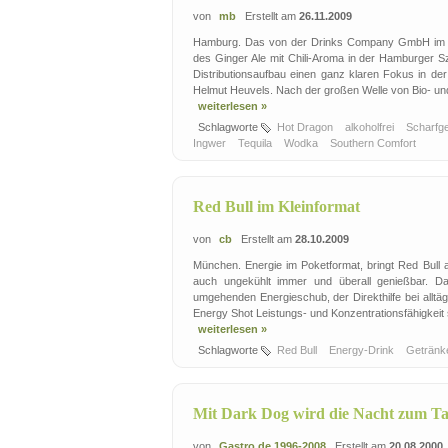
von
mb
Erstellt am
26.11.2009
Hamburg. Das von der Drinks Company GmbH im Som
des Ginger Ale mit Chili-Aroma in der Hamburger Sz
Distributionsaufbau einen ganz klaren Fokus in d
Helmut Heuvels. Nach der großen Welle von Bio- und
weiterlesen »
Schlagworte
Hot Dragon
alkoholfrei
Scharfg
Ingwer
Tequila
Wodka
Southern Comfort
Red Bull im Kleinformat
von
cb
Erstellt am
28.10.2009
München. Energie im Poketformat, bringt Red Bull a
auch ungekühlt immer und überall genießbar. Das
umgehenden Energieschub, der Direkthilfe bei alltä
Energy Shot Leistungs- und Konzentrationsfähigkeit 
weiterlesen »
Schlagworte
Red Bull
Energy-Drink
Geträn
Mit Dark Dog wird die Nacht zum T
von
Gastro.de 1996-2008
Erstellt am
20.08.2000