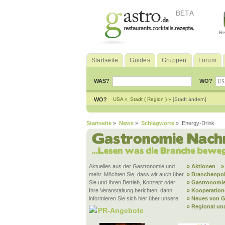
Re
Startseite
Guides
Gruppen
Forum
WAS?
WO?
WO?
USA »
Stadt ( Region ) »
[Stadt ändern]
Startseite
»
News
»
Schlagworte
» Energy-Drink
Aktuelles aus der Gastronomie und
» Aktionen
»
mehr. Möchten Sie, dass wir auch über
» Branchenpol
Sie und Ihren Betrieb, Konzept oder
» Gastronomie
Ihre Veranstaltung berichten, dann
» Kooperatio
informieren Sie sich hier über unsere
» Neues von G
» Regional un
PR-Angebote