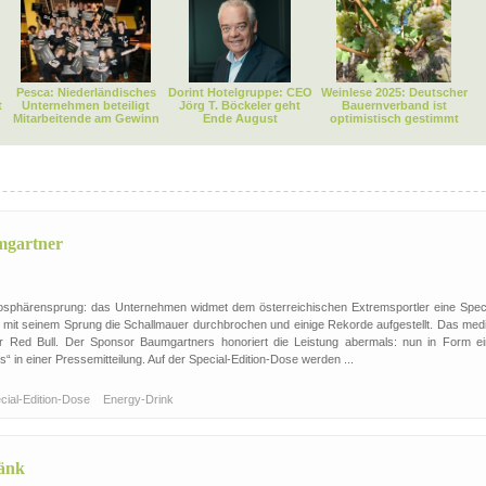
Pesca: Niederländisches
Dorint Hotelgruppe: CEO
Weinlese 2025: Deutscher
t
Unternehmen beteiligt
Jörg T. Böckeler geht
Bauernverband ist
Mitarbeitende am Gewinn
Ende August
optimistisch gestimmt
umgartner
mosphärensprung: das Unternehmen widmet dem österreichischen Extremsportler eine Speci
 mit seinem Sprung die Schallmauer durchbrochen und einige Rekorde aufgestellt. Das medi
ür Red Bull. Der Sponsor Baumgartners honoriert die Leistung abermals: nun in Form ei
“ in einer Pressemitteilung. Auf der Special-Edition-Dose werden ...
cial-Edition-Dose
Energy-Drink
ränk