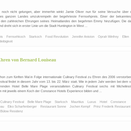
ng noch nicht gelungen, aber immerhin winkt Jamie Oliver nun für seine Versuche über 
es ganzen Landes umzukrempeln der begehrteste Fernsehpreis. Einer der bekanntes
n den zahlreichen Ehrungen seines Heimatlandes den begehrten Emmy hinzufügen. Die da
 dreht sich in erster Linie um die Stadt Huntington in West ...
eis
Fernsehkoch
Starkoch
Food Revolution
Jennifer Aniston
Oprah Winfrey
Ellen
tleibigkeit
u Ehren von Bernard Louiseau
chon zum fünften Mal in Folge internationale Culinary Festival zu Ehren des 2006 verstorbe
stival findet in diesem Jahr vom 13. bis 22. März statt. Wie in jedem Jahr werden bei dem 
nden Hotel Belle Mare Plage veranstalteten Culinary Festival sechs mit Michelinst
 mit jeweils einem Koch der Constance Hotels Experience bilden und ...
 Culinary Festival
Belle Mare Plage
Starkoch
Mauritius
Luxus
Hotel
Constance
seau
Eiko Scharfenberger
Restaurant Sonne
Jochen Kempf
Prinz Frederik Restauran
Bülow Residenz