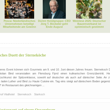
Pesca: Niederländisches
Dorint Hotelgruppe: CEO
Weinlese 2025: Deutscher
t
Unternehmen beteiligt
Jörg T. Böckeler geht
Bauernverband ist
Mitarbeitende am Gewinn
Ende August
optimistisch gestimmt
sches Duett der Sterneköche
eres Event können sich Gourmets am 9. und 10. Juni diesen Jahres freuen. Sternekoch D
stian Bind veranstalten am Flensburg Fjord einen kulinarischen Grenzübertritt. Hei
chkunst der Spitzenklasse, sowohl auf deutscher als auch auf dänischer Seite. An z
 laden Luther und Bind zu Haute Cuisine ein. Tag eins steigt auf dänischem Boden gegenü
el“ im Restaurant des gleichnamigen ...
of Vitalhotel
Sternekoch
Starkoch
Restaurant auf einem Ozeanriesen