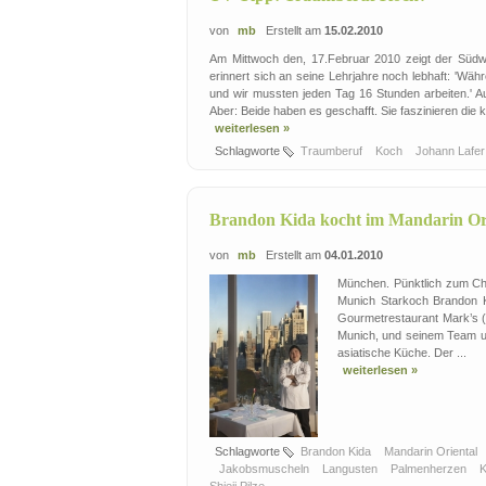
von
mb
Erstellt am
15.02.2010
Am Mittwoch den, 17.Februar 2010 zeigt der Süd
erinnert sich an seine Lehrjahre noch lebhaft: 'Wä
und wir mussten jeden Tag 16 Stunden arbeiten.' Au
Aber: Beide haben es geschafft. Sie faszinieren die 
weiterlesen »
Schlagworte
Traumberuf
Koch
Johann Lafe
Brandon Kida kocht im Mandarin Or
von
mb
Erstellt am
04.01.2010
München. Pünktlich zum Chi
Munich Starkoch Brandon K
Gourmetrestaurant Mark’s (1
Munich, und seinem Team unt
asiatische Küche. Der ...
weiterlesen »
Schlagworte
Brandon Kida
Mandarin Oriental
Jakobsmuscheln
Langusten
Palmenherzen
Shieji Pilze