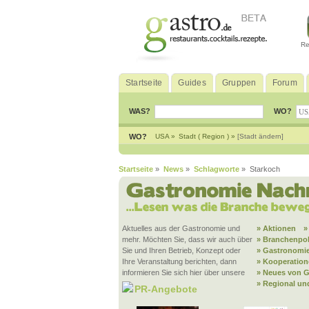
Re
Startseite
Guides
Gruppen
Forum
WAS?
WO?
WO?
USA »
Stadt ( Region ) »
[Stadt ändern]
Startseite
»
News
»
Schlagworte
» Starkoch
Aktuelles aus der Gastronomie und
» Aktionen
»
mehr. Möchten Sie, dass wir auch über
» Branchenpol
Sie und Ihren Betrieb, Konzept oder
» Gastronomie
Ihre Veranstaltung berichten, dann
» Kooperatio
informieren Sie sich hier über unsere
» Neues von G
» Regional un
PR-Angebote