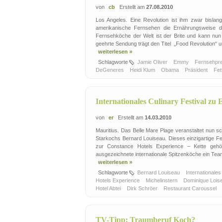
von
cb
Erstellt am
27.08.2010
Los Angeles. Eine Revolution ist ihm zwar bisla
amerikanische Fernsehen die Ernährungsweise d
Fernsehköche der Welt ist der Brite und kann nu
geehrte Sendung trägt den Titel „Food Revolution“ und
weiterlesen »
Schlagworte
Jamie Oliver
Emmy
Fernsehpr
DeGeneres
Heidi Klum
Obama
Präsident
Fet
Internationales Culinary Festival z
von
er
Erstellt am
14.03.2010
Mauritius. Das Belle Mare Plage veranstaltet nun s
Starkochs Bernard Louiseau. Dieses einzigartige Fe
zur Constance Hotels Experience – Kette gehöre
ausgezeichnete internationale Spitzenköche ein Team
weiterlesen »
Schlagworte
Bernard Louiseau
Internationales
Hotels Experience
Michelinstern
Dominique Loi
Hotel Abtei
Dirk Schröer
Restaurant Caroussel
TV-Tipp: Traumberuf Koch?