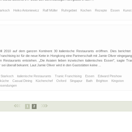
tarkoch
Heiko Antoniewicz
Ralf Müller
Ruhrgebiet
Kochen
Rezepte
Essen
Kuns
ll 2010 auf dem ganzen Kontinent 30 italienische Restaurants eröffnen. Dies berichtet 
nchising ist für die neue Kette in Hongkong eine Partnerschaft mit Jamie Oliver eingegang
Restaurants entstehen. „Die Asiaten lieben inzwischen italienisches Essen", sagte Tran
i überall bekannt. Laut Jamie Oliver wird in den Gaststätten keine ...
Starkoch
italienische Restaurants
Tranic Franchising
Essen
Edward Pinshow
enküche
Casual Dining
Küchenchef
Oxford
Singapur
Bath
Brighton
Kingston
hsendungen
1
2