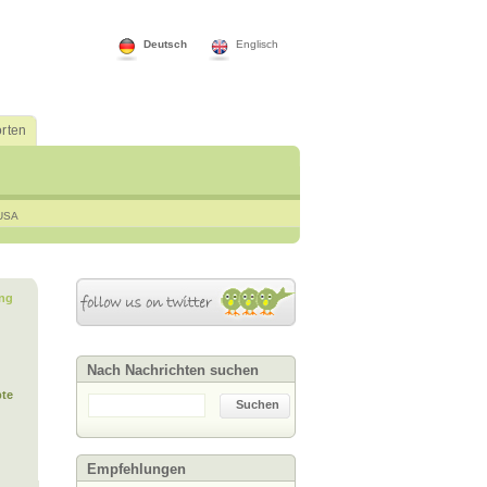
Deutsch
Englisch
rten
USA
ng
Nach Nachrichten suchen
te
Suchen
Empfehlungen