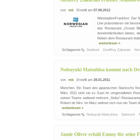
von
mb
Erstellt am
07.08.2012
Wiesbaden/Frankfurt. Der 
Line präsentieren ein beson
das Restaurant „Ocean Blu
Annehmlichkeiten bieten, di
Neben dem Restaurant etabli
weiterlesen »
Schlagworte
Seafood
Geoffrey Zakarian
Nor
Nobuyuki Matsuhisa kommt nach De
von
mb
Erstellt am
28.01.2011
München. Ein Team des japanischen Starkochs Nob
März 2011 sind sie zu Gast im umgestalteten Rest
seinen Teams weltweit mehrere „Nobu“-Restaurants:
Robert de Niro. Im März widmet sich nun ein Team 
weiterlesen »
Schlagworte
Nobuyuki Matsuhisa
Starkoch
Jamie Oliver erhält Emmy für seine 