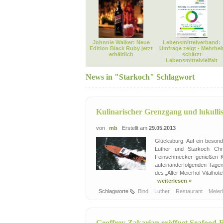
Johnnie Walker: Neue
Lebensmittelverband:
Edition Black Ruby jetzt
Umfrage zeigt - Mehrhei
erhältlich
schätzt
Lebensmittelvielfalt
News in "Starkoch" Schlagwort
Kulinarischer Grenzgang und lukulli
von
mb
Erstellt am
29.05.2013
Glücksburg. Auf ein besond
Luther und Starkoch Chri
Feinschmecker genießen Ko
aufeinanderfolgenden Tagen
des „Alter Meierhof Vitalhot
weiterlesen »
Schlagworte
Bind
Luther
Restaurant
Meierh
Geoffrey Zakarian eröffnet Seafood-