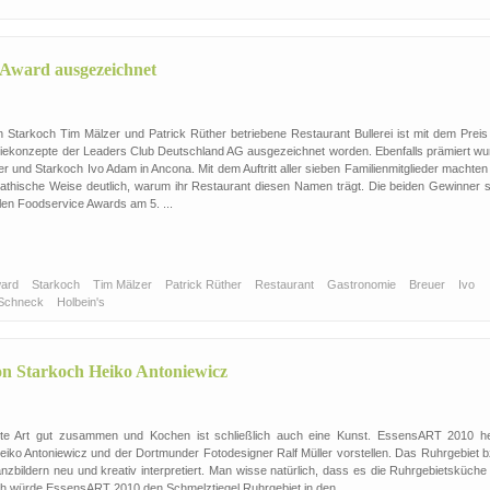
 Award ausgezeichnet
 Starkoch Tim Mälzer und Patrick Rüther betriebene Restaurant Bullerei ist mit dem Preis 
iekonzepte der Leaders Club Deutschland AG ausgezeichnet worden. Ebenfalls prämiert wu
r und Starkoch Ivo Adam in Ancona. Mit dem Auftritt aller sieben Familienmitglieder machten
thische Weise deutlich, warum ihr Restaurant diesen Namen trägt. Die beiden Gewinner s
nalen Foodservice Awards am 5. ...
ward
Starkoch
Tim Mälzer
Patrick Rüther
Restaurant
Gastronomie
Breuer
Ivo
 Schneck
Holbein's
n Starkoch Heiko Antoniewicz
ste Art gut zusammen und Kochen ist schließlich auch eine Kunst. EssensART 2010 he
Heiko Antoniewicz und der Dortmunder Fotodesigner Ralf Müller vorstellen. Das Ruhrgebiet b
zbildern neu und kreativ interpretiert. Man wisse natürlich, dass es die Ruhrgebietsküche 
och würde EssensART 2010 den Schmelztiegel Ruhrgebiet in den ...