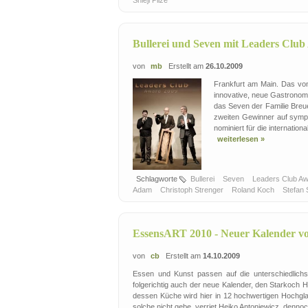
Bullerei und Seven mit Leaders Club
von
mb
Erstellt am
26.10.2009
Frankfurt am Main. Das von
innovative, neue Gastronom
das Seven der Familie Breue
zweiten Gewinner auf sympa
nominiert für die internatio
weiterlesen »
Schlagworte
Bullerei
Seven
Leaders Club A
Adam
Christoph Strenger
Roland Koch
Stefan
EssensART 2010 - Neuer Kalender vo
von
cb
Erstellt am
14.10.2009
Essen und Kunst passen auf die unterschiedlich
folgerichtig auch der neue Kalender, den Starkoch 
dessen Küche wird hier in 12 hochwertigen Hochglan
solche nicht gebe, verriet Heiko Antoniewicz, denn