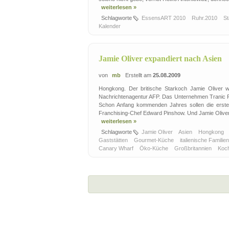
weiterlesen »
Schlagworte
EssensART 2010
Ruhr.2010
S
Kalender
Jamie Oliver expandiert nach Asien
von
mb
Erstellt am
25.08.2009
Hongkong. Der britische Starkoch Jamie Oliver wi
Nachrichtenagentur AFP. Das Unternehmen Tranic Fra
Schon Anfang kommenden Jahres sollen die ersten 
Franchising-Chef Edward Pinshow. Und Jamie Oliver se
weiterlesen »
Schlagworte
Jamie Oliver
Asien
Hongkong
Gaststätten
Gourmet-Küche
italienische Famili
Canary Wharf
Öko-Küche
Großbritannien
Koc