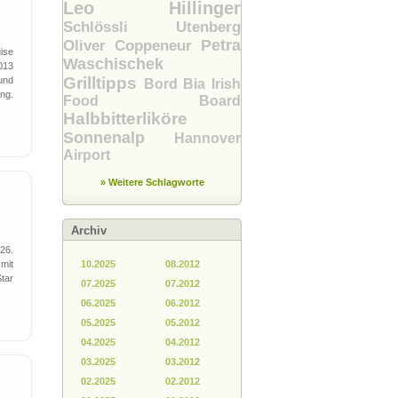
Leo Hillinger
Schlössli Utenberg
Petra
Oliver Coppeneur
ise
Waschischek
013
Grilltipps
und
Bord Bia Irish
ng.
Food Board
Halbbitterliköre
Sonnenalp
Hannover
Airport
» Weitere Schlagworte
Archiv
26.
mit
10.2025
08.2012
tar
07.2025
07.2012
06.2025
06.2012
05.2025
05.2012
e
04.2025
04.2012
03.2025
03.2012
02.2025
02.2012