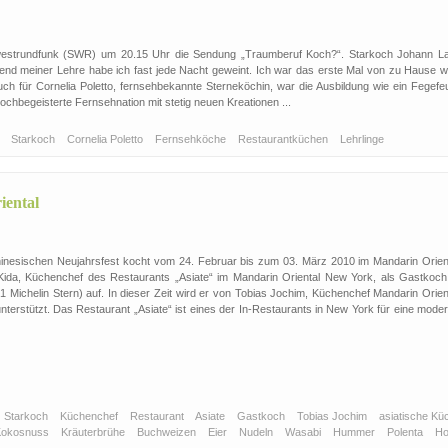
westrundfunk (SWR) um 20.15 Uhr die Sendung „Traumberuf Koch?“. Starkoch Johann La
hrend meiner Lehre habe ich fast jede Nacht geweint. Ich war das erste Mal von zu Hause w
ch für Cornelia Poletto, fernsehbekannte Sterneköchin, war die Ausbildung wie ein Fegefeu
kochbegeisterte Fernsehnation mit stetig neuen Kreationen ...
r
Starkoch
Cornelia Poletto
Fernsehköche
Restaurantküchen
Lehrlinge
iental
nesischen Neujahrsfest kocht vom 24. Februar bis zum 03. März 2010 im Mandarin Orient
ida, Küchenchef des Restaurants „Asiate“ im Mandarin Oriental New York, als Gastkoch
 Michelin Stern) auf. In dieser Zeit wird er von Tobias Jochim, Küchenchef Mandarin Orient
erstützt. Das Restaurant „Asiate“ ist eines der In-Restaurants in New York für eine moder
Starkoch
Küchenchef
Restaurant
Asiate
Gastkoch
Tobias Jochim
asiatische Kü
Kokosnuss
Kräuterbrühe
Buchweizen
Eier
Nudeln
Wasabi
Hummer
Polenta
H