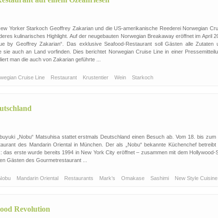
New Yorker Starkoch Geoffrey Zakarian und die US-amerikanische Reederei Norwegian Cru
deres kulinarisches Highlight. Auf der neugebauten Norwegian Breakaway eröffnet im April 2
e by Geoffrey Zakarian“. Das exklusive Seafood-Restaurant soll Gästen alle Zutaten 
e sie auch an Land vorfinden. Dies berichtet Norwegian Cruise Line in einer Pressemitteilu
ert man die auch von Zakarian geführte ...
wegian Cruise Line
Restaurant
Krustentier
Wein
Starkoch
utschland
uyuki „Nobu“ Matsuhisa stattet erstmals Deutschland einen Besuch ab. Vom 18. bis zum 
aurant des Mandarin Oriental in München. Der als „Nobu“ bekannte Küchenchef betreibt 
 das erste wurde bereits 1994 in New York City eröffnet – zusammen mit dem Hollywood-S
den Gästen des Gourmetrestaurant ...
Nobu
Mandarin Oriental
Restaurants
Mark’s
Omakase
Sashimi
New Style Cuisin
Food Revolution