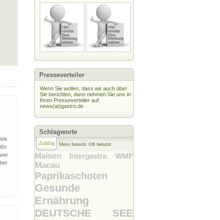
Presseverteiler
Wenn Sie wollen, dass wir auch über
Sie berichten, dann nehmen Sie uns in
Ihren Presseverteiler auf.
news(at)gastro.de
Schlagworte
irk
Zufällig
Meist besucht
Oft benutzt
ßt:
wei
Maison
Intergastra. WMF
ber
Macau
Paprikaschoten
Gesunde
Ernährung
DEUTSCHE SEE