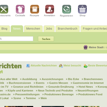
staurants
Cocktails
Rezepte
Anmelden
Shop
Registrieren
Blog
News
Menschen
Jobs
Branchenbuch
Fragen und Antwo
Meine Stadt :
Aktuelle Nachrichten
Meist besucht
Beste Bewertu
 Aus aller Welt
» Ausbildung
» Auszeichnungen
» Bio Ecke
» Branchennews
itik
» Buchrezensionen
» Events
» Gastro Messen
» Gastronomie im Internet
 im TV
» Gesetze und Richtlinien
» Gesunde Ernährung
» Hotel News
» Konzep
nen
» Köpfe und Karrieren
» Neue Technik und Produkte
» Neueröffnungen
astro.de
» Pressemitteilungen
» Produktnews Beverage
» Produktnews Food
d Lokal
» Szene
» Termine
» Wein