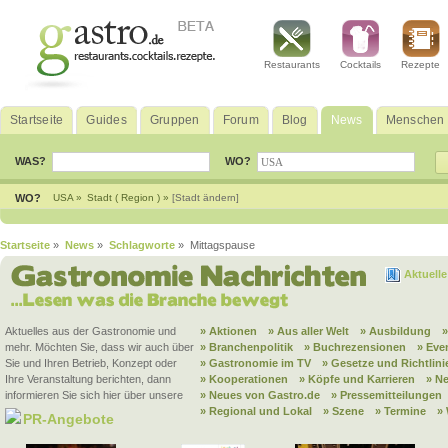
Restaurants
Cocktails
Rezepte
Startseite
Guides
Gruppen
Forum
Blog
News
Menschen
WAS?
WO?
WO?
USA »
Stadt ( Region ) »
[Stadt ändern]
Startseite
»
News
»
Schlagworte
» Mittagspause
Aktuell
Aktuelles aus der Gastronomie und
» Aktionen
» Aus aller Welt
» Ausbildung
mehr. Möchten Sie, dass wir auch über
» Branchenpolitik
» Buchrezensionen
» Eve
Sie und Ihren Betrieb, Konzept oder
» Gastronomie im TV
» Gesetze und Richtlini
Ihre Veranstaltung berichten, dann
» Kooperationen
» Köpfe und Karrieren
» N
informieren Sie sich hier über unsere
» Neues von Gastro.de
» Pressemitteilungen
» Regional und Lokal
» Szene
» Termine
»
PR-Angebote