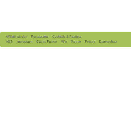
Affiliate werden
Restaurants
Cocktails & Rezepte
AGB
Impressum
Gastro Punkte
Hilfe
Partner
Presse
Datenschutz