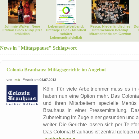
Johnnie Walker: Neue
Lebensmittelverband:
Pesca: Niederländisches
Dor
Edition Black Ruby jetzt
Umfrage zeigt - Mehrheit
Unternehmen beteiligt
J
erhältlich
schätzt
Mitarbeitende am Gewinn
Lebensmittelvielfalt
News in "Mittagspause" Schlagwort
Colonia Brauhaus: Mittagsgerichte im Angebot
von
mb
Erstellt am
04.07.2013
Köln. Für viele Arbeitnehmer muss es in 
haben nun eine Option mehr. Das Colonia
und ihren Mitarbeitern spezielle Menüs 
Brauhaus in einer Pressemitteilung. Da
Zubereitung im Zuge einer gesunden und a
weiter. Die Gerichte lassen sich per Telefo
Das Colonia Brauhaus ist zentral gelegen u
weiterlesen »