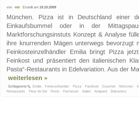
von
mb
Erstellt am
19.10.2009
München. Pizza ist in Deutschland einer d
Einkaufsbummel oder in der Mittagspa
Marktforschungsinstuts Konzept & Analyse fül
ihre knurrenden Mägen unterwegs bevorzugt mi
Feinkosteinzelhändler Emilia bringt Pizza jet
Feinkost und präsentiert den italienischen Kl
Pasta“-Restaurants in Edelvariation. Aus der Ma
weiterlesen »
Schlagworte
Emilia
Feinkosthändler
Pizza
Fastfood
Gourmet
München
I
Restaurants
Fleur de Sel
Pesto
Parmesan
Italien
Antipasti
Balsamico