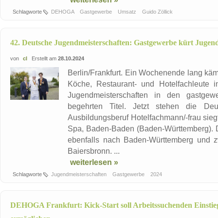
Schlagworte
DEHOGA
Gastgewerbe
Umsatz
Guido Zöllick
42. Deutsche Jugendmeisterschaften: Gastgewerbe kürt Jugen
von
cl
Erstellt am
28.10.2024
Berlin/Frankfurt. Ein Wochenende lang kä
Köche, Restaurant- und Hotelfachleute 
Jugendmeisterschaften in den gastgew
begehrten Titel. Jetzt stehen die De
Ausbildungsberuf Hotelfachmann/-frau sieg
Spa, Baden-Baden (Baden-Württemberg). D
ebenfalls nach Baden-Württemberg und z
Baiersbronn. ...
weiterlesen »
Schlagworte
Jugendmeisterschaften
Gastgewerbe
2024
DEHOGA Frankfurt: Kick-Start soll Arbeitssuchenden Einstie