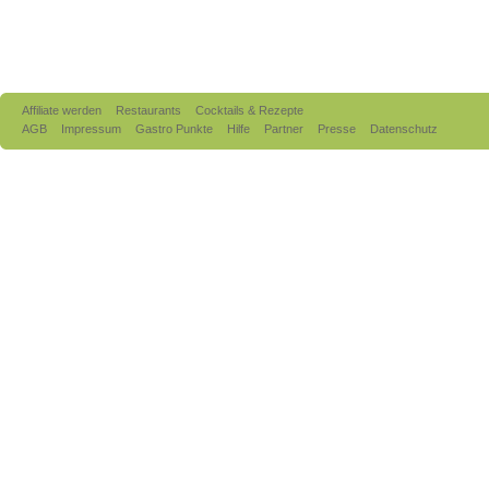
Affiliate werden
Restaurants
Cocktails & Rezepte
AGB
Impressum
Gastro Punkte
Hilfe
Partner
Presse
Datenschutz