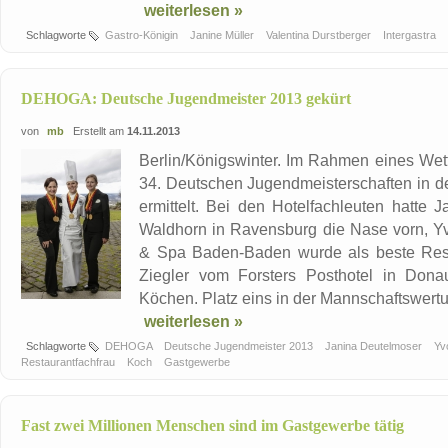
weiterlesen »
Schlagworte
Gastro-Königin
Janine Müller
Valentina Durstberger
Intergastra
DEHOGA: Deutsche Jugendmeister 2013 gekürt
von
mb
Erstellt am
14.11.2013
Berlin/Königswinter. Im Rahmen eines Wet
34. Deutschen Jugendmeisterschaften in d
ermittelt. Bei den Hotelfachleuten hatte
Waldhorn in Ravensburg die Nase vorn, Y
& Spa Baden-Baden wurde als beste Resta
Ziegler vom Forsters Posthotel in Dona
Köchen. Platz eins in der Mannschaftswert
weiterlesen »
Schlagworte
DEHOGA
Deutsche Jugendmeister 2013
Janina Deutelmoser
Yv
Restaurantfachfrau
Koch
Gastgewerbe
Fast zwei Millionen Menschen sind im Gastgewerbe tätig