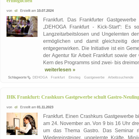
ermöglichen
von
cl
Erstellt am
10.07.2024
Frankfurt. Das Frankfurter Gastgewerbe 
„DEHOGA Frankfurt - Kick-Start“: Es so
Langzeitarbeitslosen und Ungelernten den
ermöglichen und damit gleichzeitig de
entgegenwirken. Die Initiative ist ein Ge
der Agentur für Arbeit Frankfurt sowie de
Kern des Programms sind zwei- bis dreimona
weiterlesen »
Schlagworte
DEHOGA
Frankfurt
Einstieg
Gastgewerbe
Arbeitssuchende
IHK Frankfurt: Crashkurs Gastgewerbe schult Gastro-Neulin
von
cl
Erstellt am
01.11.2023
Frankfurt. Einen Crashkurs Gastgewerbe b
am 24. November an. Von 9 bis 16 Uhr dreh
um das Thema Gastro. Das Seminar ric
Wiedereinsteiger, ungelernte Kräfte, Min