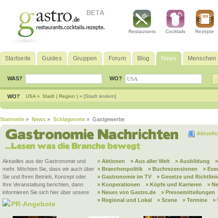
Restaurants
Cocktails
Rezepte
Startseite
Guides
Gruppen
Forum
Blog
News
Menschen
WAS?
WO?
WO?
USA »
Stadt ( Region ) »
[Stadt ändern]
Startseite
»
News
»
Schlagworte
» Gastgewerbe
Aktuell
Aktuelles aus der Gastronomie und
» Aktionen
» Aus aller Welt
» Ausbildung
mehr. Möchten Sie, dass wir auch über
» Branchenpolitik
» Buchrezensionen
» Eve
Sie und Ihren Betrieb, Konzept oder
» Gastronomie im TV
» Gesetze und Richtlini
Ihre Veranstaltung berichten, dann
» Kooperationen
» Köpfe und Karrieren
» N
informieren Sie sich hier über unsere
» Neues von Gastro.de
» Pressemitteilungen
» Regional und Lokal
» Szene
» Termine
»
PR-Angebote