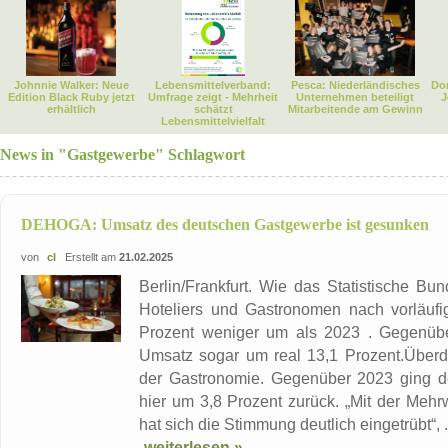
Johnnie Walker: Neue
Lebensmittelverband:
Pesca: Niederländisches
Dor
Edition Black Ruby jetzt
Umfrage zeigt - Mehrheit
Unternehmen beteiligt
J
erhältlich
schätzt
Mitarbeitende am Gewinn
Lebensmittelvielfalt
News in "Gastgewerbe" Schlagwort
DEHOGA: Umsatz des deutschen Gastgewerbe ist gesunken
von
cl
Erstellt am
21.02.2025
Berlin/Frankfurt. Wie das Statistische Bu
Hoteliers und Gastronomen nach vorläufi
Prozent weniger um als 2023 . Gegenüb
Umsatz sogar um real 13,1 Prozent.Überdur
der Gastronomie. Gegenüber 2023 ging de
hier um 3,8 Prozent zurück. „Mit der Meh
hat sich die Stimmung deutlich eingetrübt“, .
weiterlesen »