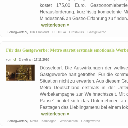
kostet 175,00 Euro. Gastronomiebetr
Herausforderung, kurzfristig kompetente Mi
Mindestmaß an Gastro-Erfahrung zu finden.
weiterlesen »
Schlagworte
IHK Frankfurt
DEHOGA
Crashkurs
Gastgewerbe
Für das Gastgewerbe: Metro startet erstmals emotionale Wer
von
cl
Erstellt am
17.11.2020
Düsseldorf. Die Auswirkungen der weltw
Gastgewerbe hart getroffen. Für die komm
Situation nicht zu erwarten. Aus diesem G
Metro Deutschland erstmals in der Unte
Werbekampagne zur Weihnachtszeit. Mit 
Pause“ richtet sich das Unternehmen an
Festtagen das Lieblingsmenü bei einem lok
weiterlesen »
Schlagworte
Metro
Kampagne
Weihnachten
Gastgewerbe