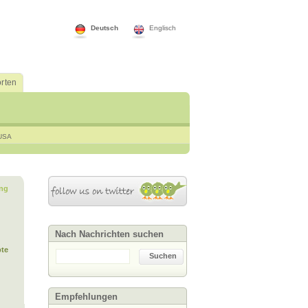
Deutsch
Englisch
rten
USA
ng
Nach Nachrichten suchen
te
Suchen
Empfehlungen