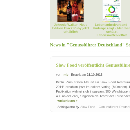
Johnnie Walker: Neue
Lebensmittelverband:
Edition Black Ruby jetzt
Umfrage zeigt - Mehrhei
erhältlich
schätzt
Lebensmittelvielfalt
News in "Genussführer Deutschland" S
Slow Food veröffentlicht Genussführ
von
mb
Erstellt am
21.10.2013
Berlin. Zum ersten Mal ist ein Slow Food Restaura
2014“ erschien jetzt im oekom verlag (München). 
Publikation widmet sich insgesamt 300 Wirtshäuser
400 an der Zahl, fungierten als Tester der Tausenden
weiterlesen »
Schlagworte
Slow Food
Genussführer Deutsc