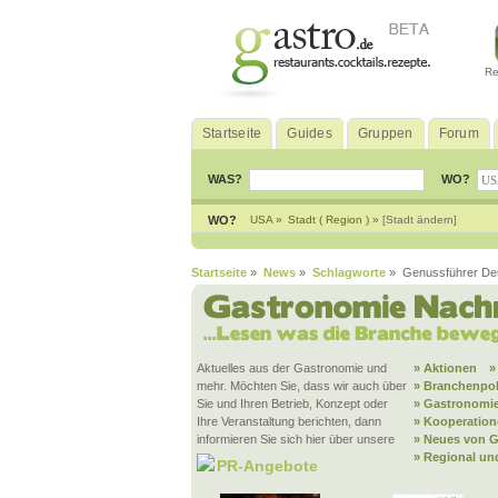
Re
Startseite
Guides
Gruppen
Forum
WAS?
WO?
WO?
USA »
Stadt ( Region ) »
[Stadt ändern]
Startseite
»
News
»
Schlagworte
» Genussführer De
Aktuelles aus der Gastronomie und
» Aktionen
»
mehr. Möchten Sie, dass wir auch über
» Branchenpol
Sie und Ihren Betrieb, Konzept oder
» Gastronomie
Ihre Veranstaltung berichten, dann
» Kooperatio
informieren Sie sich hier über unsere
» Neues von G
» Regional un
PR-Angebote