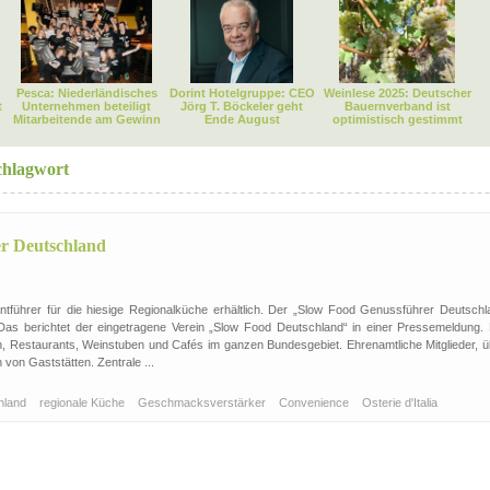
Pesca: Niederländisches
Dorint Hotelgruppe: CEO
Weinlese 2025: Deutscher
t
Unternehmen beteiligt
Jörg T. Böckeler geht
Bauernverband ist
Mitarbeitende am Gewinn
Ende August
optimistisch gestimmt
chlagwort
er Deutschland
ntführer für die hiesige Regionalküche erhältlich. Der „Slow Food Genussführer Deutschl
Das berichtet der eingetragene Verein „Slow Food Deutschland“ in einer Pressemeldung. 
n, Restaurants, Weinstuben und Cafés im ganzen Bundesgebiet. Ehrenamtliche Mitglieder, ü
 von Gaststätten. Zentrale ...
hland
regionale Küche
Geschmacksverstärker
Convenience
Osterie d'Italia