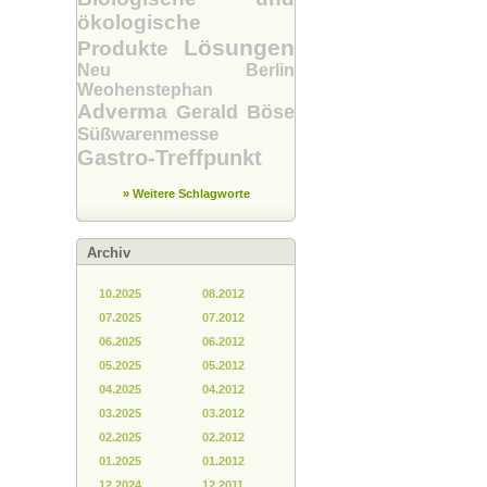
ökologische
Lösungen
Produkte
Neu Berlin
Weohenstephan
Adverma
Gerald Böse
Süßwarenmesse
Gastro-Treffpunkt
» Weitere Schlagworte
Archiv
10.2025
08.2012
07.2025
07.2012
06.2025
06.2012
05.2025
05.2012
04.2025
04.2012
03.2025
03.2012
02.2025
02.2012
01.2025
01.2012
12.2024
12.2011