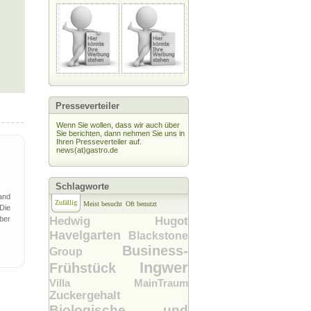
Presseverteiler
Wenn Sie wollen, dass wir auch über
Sie berichten, dann nehmen Sie uns in
Ihren Presseverteiler auf.
news(at)gastro.de
Schlagworte
and
Zufällig
Meist besucht
Oft benutzt
Die
ber
Hedwig Hugot
Havelgarten
Blackstone
Business-
Group
Ingwer
Frühstück
Villa MainTraum
Zuckergehalt
Biologische und