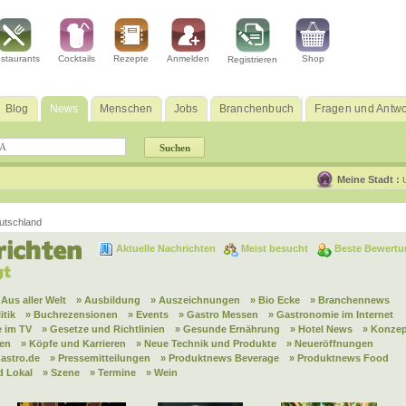
staurants
Cocktails
Rezepte
Anmelden
Shop
Registrieren
Blog
News
Menschen
Jobs
Branchenbuch
Fragen und Antwo
Meine Stadt :
utschland
Aktuelle Nachrichten
Meist besucht
Beste Bewertu
 Aus aller Welt
» Ausbildung
» Auszeichnungen
» Bio Ecke
» Branchennews
itik
» Buchrezensionen
» Events
» Gastro Messen
» Gastronomie im Internet
 im TV
» Gesetze und Richtlinien
» Gesunde Ernährung
» Hotel News
» Konzep
nen
» Köpfe und Karrieren
» Neue Technik und Produkte
» Neueröffnungen
astro.de
» Pressemitteilungen
» Produktnews Beverage
» Produktnews Food
d Lokal
» Szene
» Termine
» Wein